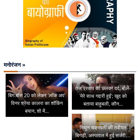
मनोरंजन »
तेज प्रताप का छलका दर्द, बोले-
बिग बॉस 20 को लेकर 'लॉक अप'
'मेरे साथ गद्दारी हुई'; खुद को
विनर श्रेया कालरा का शॉकिंग
बताया बाहुबली, कौन...
बयान, शो में...
मिथुन चक्रवर्ती की तबीयत
बिगड़ी, अस्पताल में हुई सर्जरी…