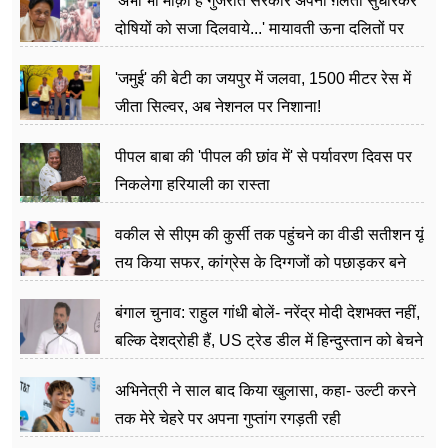
'अभी भी मौक़ा है गुजरात सरकार अपनी ग़लती सुधारकर
दोषियों को सजा दिलवाये...' मायावती ऊना दलितों पर
अत्याचार मामले में हुईं आगबबूला
'जमुई' की बेटी का जयपुर में जलवा, 1500 मीटर रेस में
जीता सिल्वर, अब नेशनल पर निशाना!
पीपल बाबा की 'पीपल की छांव में' से पर्यावरण दिवस पर
निकलेगा हरियाली का रास्ता
वकील से सीएम की कुर्सी तक पहुंचने का वीडी सतीशन यूं
तय किया सफर, कांग्रेस के दिग्गजों को पछाड़कर बने
जननेता
बंगाल चुनाव: राहुल गांधी बोलें- नरेंद्र मोदी देशभक्त नहीं,
बल्कि देशद्रोही हैं, US ट्रेड डील में हिन्दुस्तान को बेचने
का काम किया
अभिनेत्री ने साल बाद किया खुलासा, कहा- उल्टी करने
तक मेरे चेहरे पर अपना गुप्तांग रगड़ती रही