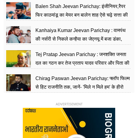
Balen Shah Jeevan Parichay: इंजीनियर,रैपर
फिर काठमांडू का मेयर बन बालेन शाह ऐसे चढ़े सत्ता की
सीढ़ियां, अब चलाएंगे नेपाल सरकार
Kanhaiya Kumar Jeevan Parichay : वामपंथ
की नर्सरी से निकले कन्हैया का जेएनयू में बजा डंका,
शिक्षा को मानते हैं समाज के बदलाव का हथियार
Tej Pratap Jeevan Parichay : जनशक्ति जनता
दल का गठन कर तेज प्रताप यादव परिवार और पिता की
पार्टी को दे रहे हैं चुनौती, विवादों से है गहरा नाता
Chirag Paswan Jeevan Parichay: फ्लॉप फिल्म
से हिट राजनीति तक, जानें- 'मिले न मिले हम' के हीरो
चिराग पासवान के केंद्रीय मंत्री बनने का सफर
ADVERTISEMENT