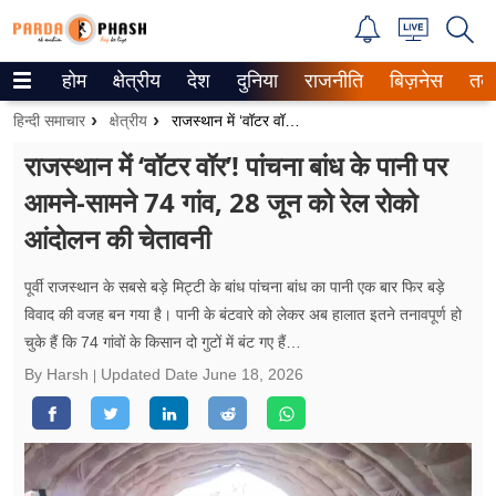
होम
क्षेत्रीय
देश
दुनिया
राजनीति
बिज़नेस
तक
Trending on Google News
हिन्दी समाचार
क्षेत्रीय
राजस्थान में ‘वॉटर वॉर’! पांचना बांध के पानी पर आमने-सामने 74 गांव, 28 जून को रेल रोको आंदोलन की चेतावनी
ePaper
राजस्थान में ‘वॉटर वॉर’! पांचना बांध के पानी पर
आमने-सामने 74 गांव, 28 जून को रेल रोको
वेब स्टोरीज
आंदोलन की चेतावनी
उत्तर प्रदेश
पूर्वी राजस्थान के सबसे बड़े मिट्टी के बांध पांचना बांध का पानी एक बार फिर बड़े
गैलरी
विवाद की वजह बन गया है। पानी के बंटवारे को लेकर अब हालात इतने तनावपूर्ण हो
चुके हैं कि 74 गांवों के किसान दो गुटों में बंट गए हैं…
वीडियो
By Harsh
Updated Date
June 18, 2026
रिलेशनशिप
जीवन मंत्रा