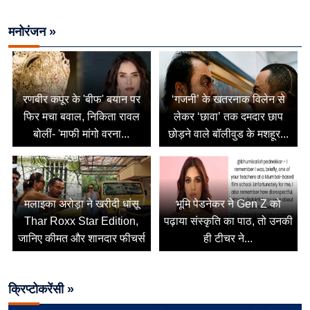
मनोरंजन »
रणबीर कपूर के 'बीफ' बयान पर
‘गजनी’ के खतरनाक विलेन से
फिर मचा बवाल, निकिता रावल
लेकर ‘छावा’ तक दमदार छाप
बोलीं- 'माफी मांगो वरना...
छोड़ने वाले बॉलीवुड के मशहूर...
मलाइका अरोड़ा ने खरीदी धांसू
भूमि पेडनेकर ने Gen Z को
Thar Roxx Star Edition,
पढ़ाया संस्कृति का पाठ, तो उनकी
जानिए कीमत और शानदार फीचर्स
ही टीचर ने...
क्रिप्टोकरेंसी »