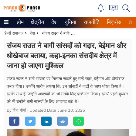
होम
क्षेत्रीय
देश
दुनिया
राजनीति
बिज़नेस
तक
Trending on Google News
हिन्दी समाचार
देश
संजय राउत ने बागी सांसदों को गद्दार, बेईमान और धोखेबाज बताया, कहा-इनका संसदीय क्षेत्र में जाना हो जाएगा मुश्किल
ePaper
संजय राउत ने बागी सांसदों को गद्दार, बेईमान और
धोखेबाज बताया, कहा-इनका संसदीय क्षेत्र में
वेब स्टोरीज
जाना हो जाएगा मुश्किल
उत्तर प्रदेश
संजय राउत ने बागी सांसदों पर निशाना साधते हुए उन्हें गद्दार, बेईमान और धोखेबाज
गैलरी
करार दिया। उन्होंने आरोप लगाया कि, इन सांसदों ने पार्टी के साथ धोखा किया है।
इसके साथ ही उन्होंने अपशब्दों का भी उनके लिए इस्तेमाल किया। इससे पहले बुधवार
वीडियो
को भी उन्होंने बागी सांसदों के लिए अपशब्द कहे थे।
रिलेशनशिप
By शिव मौर्या
Updated Date
June 18, 2026
जीवन मंत्रा