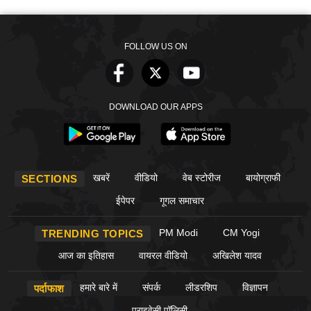
FOLLOW US ON
DOWNLOAD OUR APPS
खबरें
वीडियो
वेब स्टोरीज
बायोग्राफी
SECTIONS
ईपेपर
गूगल समाचार
PM Modi
CM Yogi
TRENDING TOPICS
आज का इतिहास
वायरल वीडियो
अखिलेश यादव
हमारे बारे में
संपर्क
लीडरशिप
विज्ञापन
पर्दाफाश
प्राइवेसी पॉलिसी