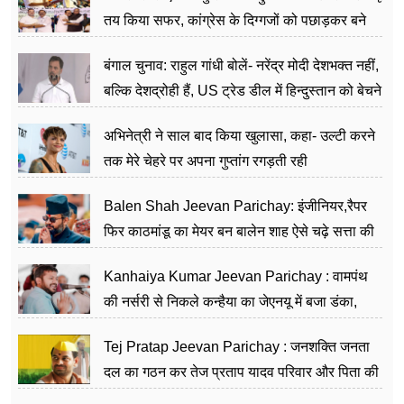
तय किया सफर, कांग्रेस के दिग्गजों को पछाड़कर बने
जननेता
बंगाल चुनाव: राहुल गांधी बोलें- नरेंद्र मोदी देशभक्त नहीं,
बल्कि देशद्रोही हैं, US ट्रेड डील में हिन्दुस्तान को बेचने
का काम किया
अभिनेत्री ने साल बाद किया खुलासा, कहा- उल्टी करने
तक मेरे चेहरे पर अपना गुप्तांग रगड़ती रही
Balen Shah Jeevan Parichay: इंजीनियर,रैपर
फिर काठमांडू का मेयर बन बालेन शाह ऐसे चढ़े सत्ता की
सीढ़ियां, अब चलाएंगे नेपाल सरकार
Kanhaiya Kumar Jeevan Parichay : वामपंथ
की नर्सरी से निकले कन्हैया का जेएनयू में बजा डंका,
शिक्षा को मानते हैं समाज के बदलाव का हथियार
Tej Pratap Jeevan Parichay : जनशक्ति जनता
दल का गठन कर तेज प्रताप यादव परिवार और पिता की
पार्टी को दे रहे हैं चुनौती, विवादों से है गहरा नाता