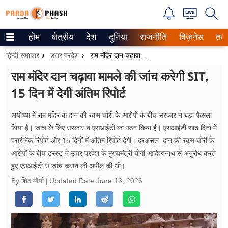
होम
क्षेत्रीय
देश
दुनिया
राजनीति
बिज़नेस
तक
Trending on Google News
हिन्दी समाचार
उत्तर प्रदेश
राम मंदिर दान चढ़ावा मामले की जांच करेगी SIT, 15 दिन में ​देगी अंतिम रिपोर्ट
ePaper
राम मंदिर दान चढ़ावा मामले की जांच करेगी SIT,
15 दिन में ​देगी अंतिम रिपोर्ट
वेब स्टोरीज
उत्तर प्रदेश
अयोध्या में राम मंदिर के दान की रकम चोरी के आरोपों के बीच सरकार ने बड़ा फैसला
लिया है। जांच के लिए सरकार ने एसआईटी का गठन किया है। एसआईटी सात दिनों में
गैलरी
प्रारंभिक रिपोर्ट और 15 दिनों में अंतिम रिपोर्ट देगी। दरअसल, दान की रकम चोरी के
आरोपों के बीच ट्रस्ट ने उत्तर प्रदेश के मुख्यमंत्री योगी आदित्यनाथ से अनुरोध करते
वीडियो
हुए एसआईटी से जांच कराने की अपील की थी।
By शिव मौर्या
Updated Date
June 13, 2026
रिलेशनशिप
जीवन मंत्रा