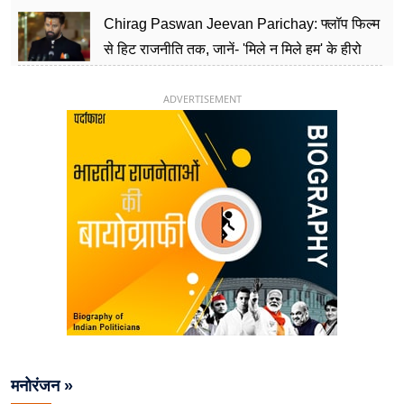
पार्टी को दे रहे हैं चुनौती, विवादों से है गहरा नाता
Chirag Paswan Jeevan Parichay: फ्लॉप फिल्म
से हिट राजनीति तक, जानें- 'मिले न मिले हम' के हीरो
चिराग पासवान के केंद्रीय मंत्री बनने का सफर
ADVERTISEMENT
मनोरंजन »