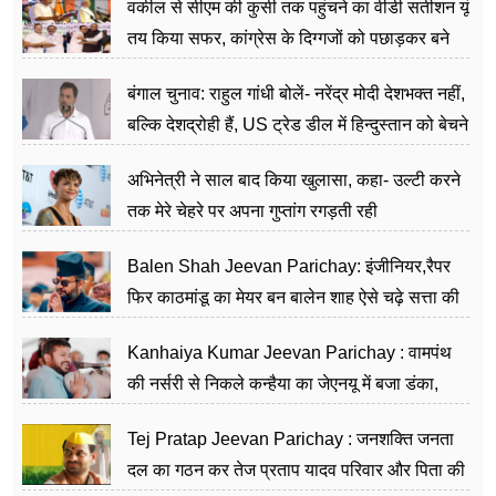
वकील से सीएम की कुर्सी तक पहुंचने का वीडी सतीशन यूं
तय किया सफर, कांग्रेस के दिग्गजों को पछाड़कर बने
जननेता
बंगाल चुनाव: राहुल गांधी बोलें- नरेंद्र मोदी देशभक्त नहीं,
बल्कि देशद्रोही हैं, US ट्रेड डील में हिन्दुस्तान को बेचने
का काम किया
अभिनेत्री ने साल बाद किया खुलासा, कहा- उल्टी करने
तक मेरे चेहरे पर अपना गुप्तांग रगड़ती रही
Balen Shah Jeevan Parichay: इंजीनियर,रैपर
फिर काठमांडू का मेयर बन बालेन शाह ऐसे चढ़े सत्ता की
सीढ़ियां, अब चलाएंगे नेपाल सरकार
Kanhaiya Kumar Jeevan Parichay : वामपंथ
की नर्सरी से निकले कन्हैया का जेएनयू में बजा डंका,
शिक्षा को मानते हैं समाज के बदलाव का हथियार
Tej Pratap Jeevan Parichay : जनशक्ति जनता
दल का गठन कर तेज प्रताप यादव परिवार और पिता की