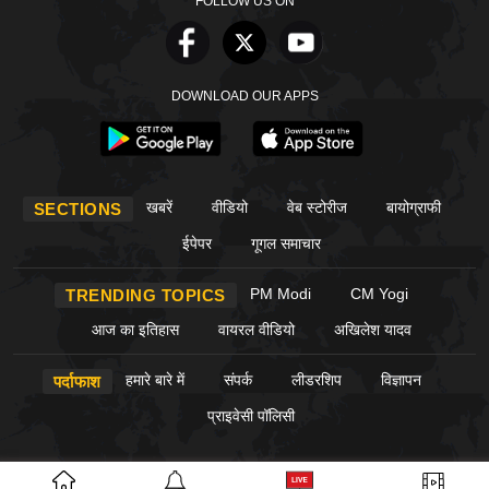
FOLLOW US ON
DOWNLOAD OUR APPS
खबरें
वीडियो
वेब स्टोरीज
बायोग्राफी
SECTIONS
ईपेपर
गूगल समाचार
PM Modi
CM Yogi
TRENDING TOPICS
आज का इतिहास
वायरल वीडियो
अखिलेश यादव
हमारे बारे में
संपर्क
लीडरशिप
विज्ञापन
पर्दाफाश
प्राइवेसी पॉलिसी