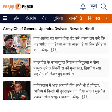
होम
क्षेत्रीय
देश
दुनिया
राजनीति
बिज़नेस
तक
Trending on Google News
Army Chief General Upendra Dwivedi News in Hindi
ePaper
पाक आतंक को पनाह देना बंद करे, वरना तय करे कि
‘वह भूगोल का हिस्सा बनना चाहता है या फिर इतिहास
वेब स्टोरीज
का : उपेंद्र द्विवेदी
उत्तर प्रदेश
बांग्लादेश के उच्चायुक्त रियाज हामिदुल्ला ने सेना
गैलरी
प्रमुख उपेंद्र द्विवेदी से की मुलाकात, द्विपक्षीय रक्षा
सहयोग को लेकर हुई बातचीत
वीडियो
पाकिस्तान में आठ आतंकी कैंप अभी भी हैं एक्टिव,
रिलेशनशिप
‘भविष्य में किसी भी दुस्साहस का दिया जाएगा मुंहतोड़
जवाब : सेना प्रमुख जनरल उपेंद्र द्विवेदी
जीवन मंत्रा