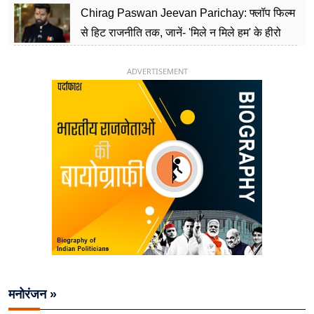
Chirag Paswan Jeevan Parichay: फ्लॉप फिल्म
से हिट राजनीति तक, जानें- 'मिले न मिले हम' के हीरो
चिराग पासवान के केंद्रीय मंत्री बनने का सफर
ADVERTISEMENT
मनोरंजन »