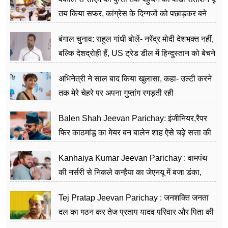
तय किया सफर, कांग्रेस के दिग्गजों को पछाड़कर बने
जननेता
बंगाल चुनाव: राहुल गांधी बोलें- नरेंद्र मोदी देशभक्त नहीं,
बल्कि देशद्रोही हैं, US ट्रेड डील में हिन्दुस्तान को बेचने
का काम किया
अभिनेत्री ने साल बाद किया खुलासा, कहा- उल्टी करने
तक मेरे चेहरे पर अपना गुप्तांग रगड़ती रही
Balen Shah Jeevan Parichay: इंजीनियर,रैपर
फिर काठमांडू का मेयर बन बालेन शाह ऐसे चढ़े सत्ता की
सीढ़ियां, अब चलाएंगे नेपाल सरकार
Kanhaiya Kumar Jeevan Parichay : वामपंथ
की नर्सरी से निकले कन्हैया का जेएनयू में बजा डंका,
शिक्षा को मानते हैं समाज के बदलाव का हथियार
Tej Pratap Jeevan Parichay : जनशक्ति जनता
दल का गठन कर तेज प्रताप यादव परिवार और पिता की
पार्टी को दे रहे हैं चुनौती, विवादों से है गहरा नाता