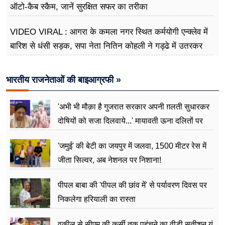
ऑटो-कैब स्कैम, जानें सुरक्षित सफर का तरीका
VIDEO VIRAL : आगरा के कमला नगर स्थित कर्मयोगी एन्क्लेव में
बारिश से धंसी सड़क, सपा नेता नितिन कोहली ने गड्ढे में उतरकर
मापी विकास की गहराई
भारतीय राजनेताओं की बाइआग्रफी »
'अभी भी मौक़ा है गुजरात सरकार अपनी ग़लती सुधारकर
दोषियों को सजा दिलवाये...' मायावती ऊना दलितों पर
अत्याचार मामले में हुईं आगबबूला
'जमुई' की बेटी का जयपुर में जलवा, 1500 मीटर रेस में
जीता सिल्वर, अब नेशनल पर निशाना!
पीपल बाबा की 'पीपल की छांव में' से पर्यावरण दिवस पर
निकलेगा हरियाली का रास्ता
वकील से सीएम की कुर्सी तक पहुंचने का वीडी सतीशन यूं