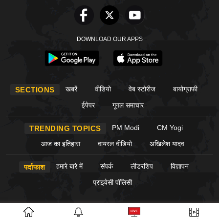
DOWNLOAD OUR APPS
खबरें
वीडियो
वेब स्टोरीज
बायोग्राफी
SECTIONS
ईपेपर
गूगल समाचार
PM Modi
CM Yogi
TRENDING TOPICS
आज का इतिहास
वायरल वीडियो
अखिलेश यादव
हमारे बारे में
संपर्क
लीडरशिप
विज्ञापन
पर्दाफाश
प्राइवेसी पॉलिसी