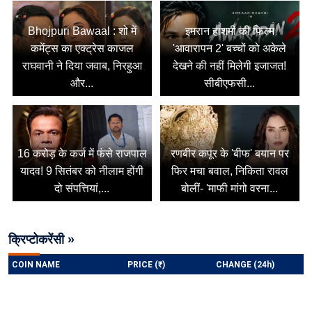
Bhojpuri Bawaal : शो में
इमरान हाशमी की फिल्म
कमेंट्स का एक्ट्रेस काजल
'आवारापन 2' बच्चों को अकेले
राघवानी ने दिया जवाब, निरहुआ
देखने की नहीं मिलेगी इजाजत!
और...
सीबीएफसी...
16 करोड़ के कर्ज में फंसे राजपाल
रणबीर कपूर के 'बीफ' बयान पर
यादव! 9 सितंबर को नीलाम होंगी
फिर मचा बवाल, निकिता रावल
दो संपत्तियां,...
बोलीं- 'माफी मांगो वरना...
क्रिप्टोकरेंसी »