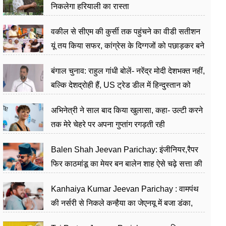
निकलेगा हरियाली का रास्ता
वकील से सीएम की कुर्सी तक पहुंचने का वीडी सतीशन
यूं तय किया सफर, कांग्रेस के दिग्गजों को पछाड़कर बने
जननेता
बंगाल चुनाव: राहुल गांधी बोलें- नरेंद्र मोदी देशभक्त नहीं,
बल्कि देशद्रोही हैं, US ट्रेड डील में हिन्दुस्तान को
बेचने का काम किया
अभिनेत्री ने साल बाद किया खुलासा, कहा- उल्टी करने
तक मेरे चेहरे पर अपना गुप्तांग रगड़ती रही
Balen Shah Jeevan Parichay: इंजीनियर,रैपर
फिर काठमांडू का मेयर बन बालेन शाह ऐसे चढ़े सत्ता की
सीढ़ियां, अब चलाएंगे नेपाल सरकार
Kanhaiya Kumar Jeevan Parichay : वामपंथ
की नर्सरी से निकले कन्हैया का जेएनयू में बजा डंका,
शिक्षा को मानते हैं समाज के बदलाव का हथियार