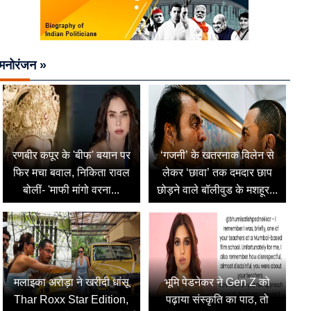
मनोरंजन »
रणबीर कपूर के 'बीफ' बयान पर
‘गजनी’ के खतरनाक विलेन से
फिर मचा बवाल, निकिता रावल
लेकर ‘छावा’ तक दमदार छाप
बोलीं- 'माफी मांगो वरना...
छोड़ने वाले बॉलीवुड के मशहूर...
मलाइका अरोड़ा ने खरीदी धांसू
भूमि पेडनेकर ने Gen Z को
Thar Roxx Star Edition,
पढ़ाया संस्कृति का पाठ, तो