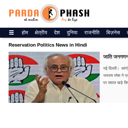
Trending on Google News
होम
क्षेत्रीय
देश
दुनिया
राजनीति
बिज़नेस
ePaper
Reservation Politics News in Hindi
वेब स्टोरीज
जाति जनगणना 
उत्तर प्रदेश
नई दिल्ली। कांग
जयराम रमेश ने प्
गैलरी
पर सवाल खड़े किए
वीडियो
रिलेशनशिप
जीवन मंत्रा