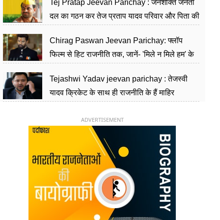
Tej Pratap Jeevan Parichay : जनशक्ति जनता
दल का गठन कर तेज प्रताप यादव परिवार और पिता की
पार्टी को दे रहे हैं चुनौती, विवादों से है गहरा नाता
Chirag Paswan Jeevan Parichay: फ्लॉप
फिल्म से हिट राजनीति तक, जानें- 'मिले न मिले हम' के
हीरो चिराग पासवान के केंद्रीय मंत्री बनने का सफर
Tejashwi Yadav jeevan parichay : तेजस्वी
यादव क्रिकेट के साथ ही राजनीति के हैं माहिर
खिलाड़ी, 26 साल की उम्र में संभाली डिप्टी सीएम की
कुर्सी
ADVERTISEMENT