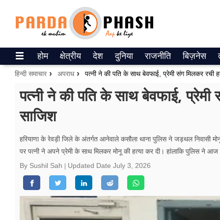
Trending on Google News
होम
क्षेत्रीय
देश
दुनिया
राजनीति
बिज़नेस
ePaper
हिन्दी समाचार
अपराध
पत्नी ने की पति के साथ बेवफाई, प्रेमी संग मिलकर रच
वेब स्टोरीज
पत्नी ने की पति के साथ बेवफाई, प्रे
साजिश
उत्तर प्रदेश
गैलरी
हरियाणा के रेवड़ी जिले के अंतर्गत आनेवाले कसौला थाना पुलिस ने जड़थल निवासी मोनू क
पर पत्नी ने अपने प्रेमी के साथ मिलकर मोनू की हत्या कर दी। हांलाकि पुलिस ने आ
वीडियो
By Sushil Sah
Updated Date
July 3, 2026
रिलेशनशिप
जीवन मंत्रा