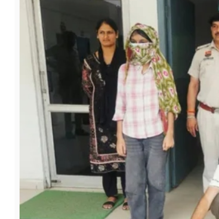
फूड
सेहत
ब्‍यूटी
जॉब्स
शिक्षा
अन्य खबरें