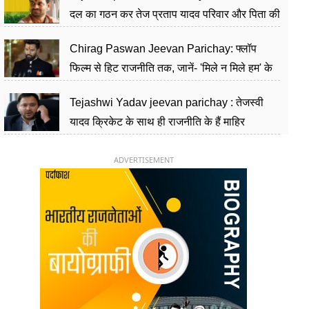
दल का गठन कर तेज प्रताप यादव परिवार और पिता की
पार्टी को दे रहे हैं चुनौती, विवादों से है गहरा नाता
Chirag Paswan Jeevan Parichay: फ्लॉप
फिल्म से हिट राजनीति तक, जानें- 'मिले न मिले हम' के
हीरो चिराग पासवान के केंद्रीय मंत्री बनने का सफर
Tejashwi Yadav jeevan parichay : तेजस्वी
यादव क्रिकेट के साथ ही राजनीति के हैं माहिर
खिलाड़ी, 26 साल की उम्र में संभाली डिप्टी सीएम की
कुर्सी
ADVERTISEMENT