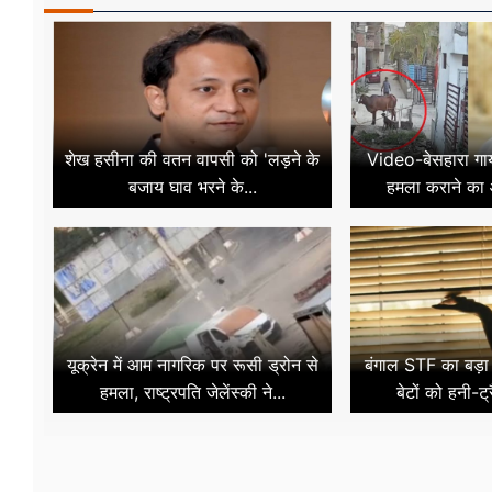
शेख हसीना की वतन वापसी को 'लड़ने के
Video-बेसहारा गाय 
बजाय घाव भरने के...
हमला कराने का 
यूक्रेन में आम नागरिक पर रूसी ड्रोन से
बंगाल STF का बड़ा ख
हमला, राष्ट्रपति जेलेंस्की ने...
बेटों को हनी-ट्र