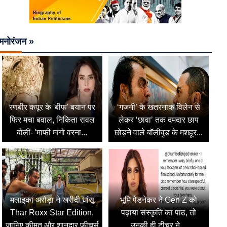
मनोरंजन »
रणबीर कपूर के 'बीफ' बयान पर
‘गजनी’ के खतरनाक विलेन से
फिर मचा बवाल, निकिता रावल
लेकर ‘छावा’ तक दमदार छाप
बोलीं- 'माफी मांगो वरना...
छोड़ने वाले बॉलीवुड के मशहूर...
मलाइका अरोड़ा ने खरीदी धांसू
भूमि पेडनेकर ने Gen Z को
Thar Roxx Star Edition,
पढ़ाया संस्कृति का पाठ, तो
जानिए कीमत और शानदार फीचर्स
उनकी ही टीचर ने...