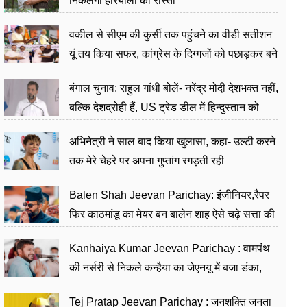
निकलेगा हरियाली का रास्ता
वकील से सीएम की कुर्सी तक पहुंचने का वीडी सतीशन
यूं तय किया सफर, कांग्रेस के दिग्गजों को पछाड़कर बने
जननेता
बंगाल चुनाव: राहुल गांधी बोलें- नरेंद्र मोदी देशभक्त नहीं,
बल्कि देशद्रोही हैं, US ट्रेड डील में हिन्दुस्तान को
बेचने का काम किया
अभिनेत्री ने साल बाद किया खुलासा, कहा- उल्टी करने
तक मेरे चेहरे पर अपना गुप्तांग रगड़ती रही
Balen Shah Jeevan Parichay: इंजीनियर,रैपर
फिर काठमांडू का मेयर बन बालेन शाह ऐसे चढ़े सत्ता की
सीढ़ियां, अब चलाएंगे नेपाल सरकार
Kanhaiya Kumar Jeevan Parichay : वामपंथ
की नर्सरी से निकले कन्हैया का जेएनयू में बजा डंका,
शिक्षा को मानते हैं समाज के बदलाव का हथियार
Tej Pratap Jeevan Parichay : जनशक्ति जनता