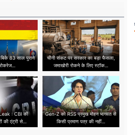
ं बिके 83 साल पुराने
चीनी संकट पर सरकार का बड़ा फैसला,
्रोकरेज...
जमाखोरी रोकने के लिए स्टॉक...
eak : CBI की
Gen-Z को RSS प्रमुख मोहन भागवत से
ों की एंट्री से...
किसी प्रमाण पत्र की नहीं...