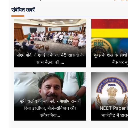
संबंधित खबरें
पीएम मोदी ने एनडीए के नए 45 सांसदो के
दुबई के शेख के हाथो
साथ बैठक की,...
बैंक पर ब
यूपी रालोद अध्यक्ष डॉ. रामाशीष राय ने
दिया इस्तीफा, बोले-संविधान और
NEET Paper L
संवैधानिक...
चार्जशीट में छात्र