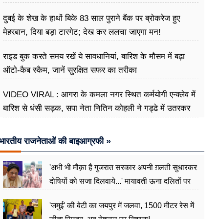
दुबई के शेख के हाथों बिके 83 साल पुराने बैंक पर ब्रोकरेज हुए
मेहरबान, दिया बड़ा टारगेट; देख कर ललचा जाएगा मन!
राइड बुक करते समय रखें ये सावधानियां, बारिश के मौसम में बढ़ा
ऑटो-कैब स्कैम, जानें सुरक्षित सफर का तरीका
VIDEO VIRAL : आगरा के कमला नगर स्थित कर्मयोगी एन्क्लेव में
बारिश से धंसी सड़क, सपा नेता नितिन कोहली ने गड्ढे में उतरकर
मापी विकास की गहराई
भारतीय राजनेताओं की बाइआग्रफी »
'अभी भी मौक़ा है गुजरात सरकार अपनी ग़लती सुधारकर
दोषियों को सजा दिलवाये...' मायावती ऊना दलितों पर
अत्याचार मामले में हुईं आगबबूला
'जमुई' की बेटी का जयपुर में जलवा, 1500 मीटर रेस में