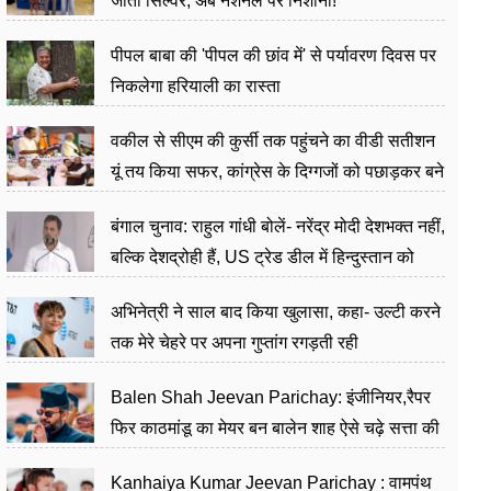
जीता सिल्वर, अब नेशनल पर निशाना!
पीपल बाबा की 'पीपल की छांव में' से पर्यावरण दिवस पर
निकलेगा हरियाली का रास्ता
वकील से सीएम की कुर्सी तक पहुंचने का वीडी सतीशन
यूं तय किया सफर, कांग्रेस के दिग्गजों को पछाड़कर बने
जननेता
बंगाल चुनाव: राहुल गांधी बोलें- नरेंद्र मोदी देशभक्त नहीं,
बल्कि देशद्रोही हैं, US ट्रेड डील में हिन्दुस्तान को
बेचने का काम किया
अभिनेत्री ने साल बाद किया खुलासा, कहा- उल्टी करने
तक मेरे चेहरे पर अपना गुप्तांग रगड़ती रही
Balen Shah Jeevan Parichay: इंजीनियर,रैपर
फिर काठमांडू का मेयर बन बालेन शाह ऐसे चढ़े सत्ता की
सीढ़ियां, अब चलाएंगे नेपाल सरकार
Kanhaiya Kumar Jeevan Parichay : वामपंथ