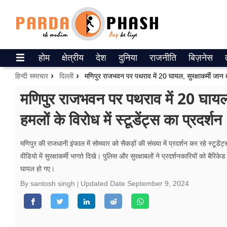
Trending on Google News
होम
क्षेत्रीय
देश
दुनिया
राजनीति
बिज़नेस
ePaper
हिन्दी समाचार
दिल्ली
वेब स्टोरीज
मणिपुर राजभवन पर पथराव में 20 घायल, 
हमलों के विरोध में स्टूडेंट्स का प्रदर्शन
उत्तर प्रदेश
गैलरी
मणिपुर की राजधानी इंफाल में सोमवार को सैकड़ों की संख्या में प्रदर्शन कर रहे स्टू
वीडियो में सुरक्षाकर्मी भागते दिखे। पुलिस और सुरक्षाबलों ने प्रदर्शनकारियों को बैर
वीडियो
घायल हो गए।
रिलेशनशिप
By santosh singh
Updated Date
September 9, 2024
जीवन मंत्रा