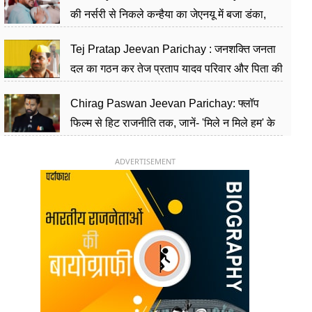
की नर्सरी से निकले कन्हैया का जेएनयू में बजा डंका,
शिक्षा को मानते हैं समाज के बदलाव का हथियार
Tej Pratap Jeevan Parichay : जनशक्ति जनता
दल का गठन कर तेज प्रताप यादव परिवार और पिता की
पार्टी को दे रहे हैं चुनौती, विवादों से है गहरा नाता
Chirag Paswan Jeevan Parichay: फ्लॉप
फिल्म से हिट राजनीति तक, जानें- 'मिले न मिले हम' के
हीरो चिराग पासवान के केंद्रीय मंत्री बनने का सफर
ADVERTISEMENT