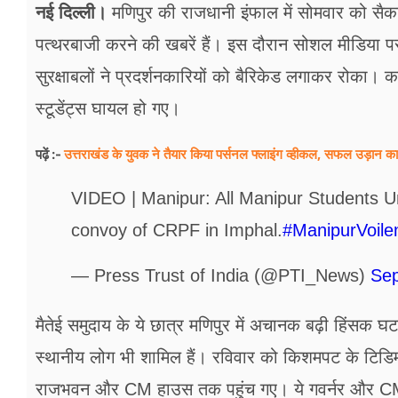
फूड
नई दिल्ली।
मणिपुर की राजधानी इंफाल में सोमवार को सैकड़ों
पत्थरबाजी करने की खबरें हैं। इस दौरान सोशल मीडिया पर 
सेहत
सुरक्षाबलों ने प्रदर्शनकारियों को बैरिकेड लगाकर रोका। 
ब्‍यूटी
स्टूडेंट्स घायल हो गए।
जॉब्स
उत्तराखंड के युवक ने तैयार किया पर्सनल फ्लाइंग व्हीकल, सफल उड़ा
पढ़ें :-
शिक्षा
VIDEO | Manipur: All Manipur Students U
अन्य खबरें
convoy of CRPF in Imphal.
#ManipurVoile
— Press Trust of India (@PTI_News)
Sep
मैतेई समुदाय के ये छात्र मणिपुर में अचानक बढ़ी हिंसक घट
स्थानीय लोग भी शामिल हैं। रविवार को किशमपट के टिडिम
राजभवन और CM हाउस तक पहुंच गए। ये गवर्नर और CM को 