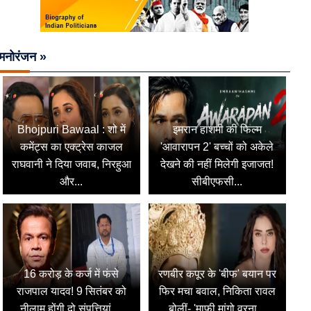
मनोरंजन »
Bhojpuri Bawaal : शो में
इमरान हाशमी की फिल्म
कमेंट्स का एक्ट्रेस काजल
'आवारापन 2' बच्चों को अकेले
राघवानी ने दिया जवाब, निरहुआ
देखने की नहीं मिलेगी इजाजत!
और...
सीबीएफसी...
16 करोड़ के कर्ज में फंसे
रणबीर कपूर के 'बीफ' बयान पर
राजपाल यादव! 9 सितंबर को
फिर मचा बवाल, निकिता रावल
नीलाम होंगी दो संपत्तियां,...
बोलीं- 'माफी मांगो वरना...