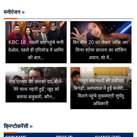
मनोरंजन »
KBC 18 : पहली बार पहुंचे सनी
बिग बॉस 20 को लेकर 'लॉक अप'
देओल, पहले ही एपिसोड में आमिर
विनर श्रेया कालरा का शॉकिंग
की बात...
बयान, शो में...
मिथुन चक्रवर्ती की तबीयत
तेज प्रताप का छलका दर्द, बोले-
बिगड़ी, अस्पताल में हुई सर्जरी…
'मेरे साथ गद्दारी हुई'; खुद को
मिलने पहुंचे मुख्यमंत्री शुभेंदु
बताया बाहुबली, कौन...
अधिकारी
क्रिप्टोकरेंसी »