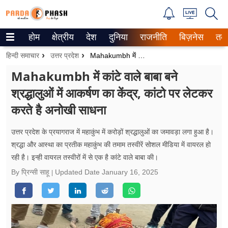
होम
क्षेत्रीय
देश
दुनिया
राजनीति
बिज़नेस
तक
Trending on Google News
हिन्दी समाचार
उत्तर प्रदेश
Mahakumbh में कांटे वाले बाबा बने श्रद्धालुओं में आकर्षण का केंद्र, कांटो पर लेटकर करते है अनोखी साधना
ePaper
Mahakumbh में कांटे वाले बाबा बने
श्रद्धालुओं में आकर्षण का केंद्र, कांटो पर लेटकर
वेब स्टोरीज
करते है अनोखी साधना
उत्तर प्रदेश
उत्तर प्रदेश के प्रयागराज में महाकुंभ में करोड़ों श्रद्धालुओं का जमावड़ा लगा हुआ है।
गैलरी
श्रद्धा और आस्था का प्रतीक महाकुंभ की तमाम तस्वीरें सोशल मीडिया में वायरल हो
रही है। इन्ही वायरल तस्वीरों में से एक है कांटे वाले बाबा की।
वीडियो
By प्रिन्सी साहू
Updated Date
January 16, 2025
रिलेशनशिप
जीवन मंत्रा