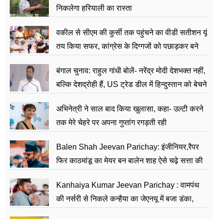
निकलेगा हरियाली का रास्ता
वकील से सीएम की कुर्सी तक पहुंचने का वीडी सतीशन यूं
तय किया सफर, कांग्रेस के दिग्गजों को पछाड़कर बने
जननेता
बंगाल चुनाव: राहुल गांधी बोलें- नरेंद्र मोदी देशभक्त नहीं,
बल्कि देशद्रोही हैं, US ट्रेड डील में हिन्दुस्तान को बेचने
का काम किया
अभिनेत्री ने साल बाद किया खुलासा, कहा- उल्टी करने
तक मेरे चेहरे पर अपना गुप्तांग रगड़ती रही
Balen Shah Jeevan Parichay: इंजीनियर,रैपर
फिर काठमांडू का मेयर बन बालेन शाह ऐसे चढ़े सत्ता की
सीढ़ियां, अब चलाएंगे नेपाल सरकार
Kanhaiya Kumar Jeevan Parichay : वामपंथ
की नर्सरी से निकले कन्हैया का जेएनयू में बजा डंका,
शिक्षा को मानते हैं समाज के बदलाव का हथियार