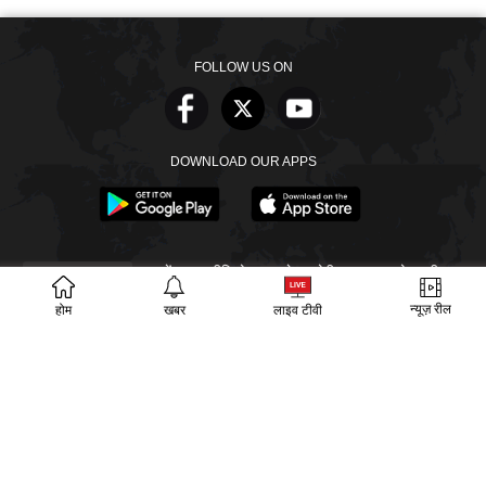
FOLLOW US ON
DOWNLOAD OUR APPS
खबरें
वीडियो
वेब स्टोरीज
बायोग्राफी
SECTIONS
ईपेपर
गूगल समाचार
न्यूज़ रील
होम
खबर
लाइव टीवी
PM Modi
CM Yogi
TRENDING TOPICS
आज का इतिहास
वायरल वीडियो
अखिलेश यादव
हमारे बारे में
संपर्क
लीडरशिप
विज्ञापन
पर्दाफाश
प्राइवेसी पॉलिसी