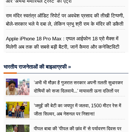
और ‘अभया मेमोरियल ट्रस्ट’ की एंट्री
राम मंदिर स्वतंत्र ऑडिट रिपोर्ट पर अवधेश प्रसाद की तीखी टिप्पणी,
बोले-सरकार भले ये दबा ले, लेकिन प्रभु श्री राम के मंदिर की डकैती
है
Apple iPhone 18 Pro Max : एप्पल आईफोन 18 प्रो मैक्स में
मिलेगी अब तक की सबसे बड़ी बैटरी, जानें कैमरा और कनेक्टिविटी
भारतीय राजनेताओं की बाइआग्रफी »
'अभी भी मौक़ा है गुजरात सरकार अपनी ग़लती सुधारकर
दोषियों को सजा दिलवाये...' मायावती ऊना दलितों पर
अत्याचार मामले में हुईं आगबबूला
'जमुई' की बेटी का जयपुर में जलवा, 1500 मीटर रेस में
जीता सिल्वर, अब नेशनल पर निशाना!
पीपल बाबा की 'पीपल की छांव में' से पर्यावरण दिवस पर