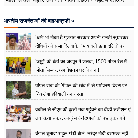
बारिश से धंसी सड़क, सपा नेता नितिन कोहली ने गड्ढे में उतरकर
मापी विकास की गहराई
भारतीय राजनेताओं की बाइआग्रफी »
'अभी भी मौक़ा है गुजरात सरकार अपनी ग़लती सुधारकर
दोषियों को सजा दिलवाये...' मायावती ऊना दलितों पर
अत्याचार मामले में हुईं आगबबूला
'जमुई' की बेटी का जयपुर में जलवा, 1500 मीटर रेस में
जीता सिल्वर, अब नेशनल पर निशाना!
पीपल बाबा की 'पीपल की छांव में' से पर्यावरण दिवस पर
निकलेगा हरियाली का रास्ता
वकील से सीएम की कुर्सी तक पहुंचने का वीडी सतीशन यूं
तय किया सफर, कांग्रेस के दिग्गजों को पछाड़कर बने
जननेता
बंगाल चुनाव: राहुल गांधी बोलें- नरेंद्र मोदी देशभक्त नहीं,