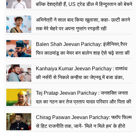
बल्कि देशद्रोही हैं, US ट्रेड डील में हिन्दुस्तान को बेचने
का काम किया
अभिनेत्री ने साल बाद किया खुलासा, कहा- उल्टी करने
तक मेरे चेहरे पर अपना गुप्तांग रगड़ती रही
Balen Shah Jeevan Parichay: इंजीनियर,रैपर
फिर काठमांडू का मेयर बन बालेन शाह ऐसे चढ़े सत्ता की
सीढ़ियां, अब चलाएंगे नेपाल सरकार
Kanhaiya Kumar Jeevan Parichay : वामपंथ
की नर्सरी से निकले कन्हैया का जेएनयू में बजा डंका,
शिक्षा को मानते हैं समाज के बदलाव का हथियार
Tej Pratap Jeevan Parichay : जनशक्ति जनता
दल का गठन कर तेज प्रताप यादव परिवार और पिता की
पार्टी को दे रहे हैं चुनौती, विवादों से है गहरा नाता
Chirag Paswan Jeevan Parichay: फ्लॉप फिल्म
से हिट राजनीति तक, जानें- 'मिले न मिले हम' के हीरो
चिराग पासवान के केंद्रीय मंत्री बनने का सफर