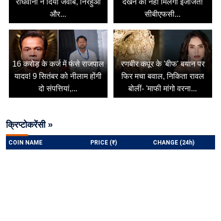
राघवानी ने दिया जवाब, निरहुआ
देखने की नहीं मिलेगी इजाजत!
और...
सीबीएफसी...
16 करोड़ के कर्ज में फंसे राजपाल
रणबीर कपूर के 'बीफ' बयान पर
यादव! 9 सितंबर को नीलाम होंगी
फिर मचा बवाल, निकिता रावल
दो संपत्तियां,...
बोलीं- 'माफी मांगो वरना...
क्रिप्टोकरेंसी »