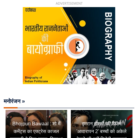
ADVERTISEMENT
मनोरंजन »
Bhojpuri Bawaal : शो में
इमरान हाशमी की फिल्म
कमेंट्स का एक्ट्रेस काजल
'आवारापन 2' बच्चों को अकेले