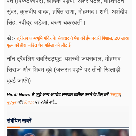
पंत (विकेटकीपर), हार्दिक पंड्या, अक्षर पटेल, वाशिंगटन
सुंदर, कुलदीप यादव, हर्षित राणा, मोहम्मद। शमी, अर्शदीप
सिंह, रवींद्र जड़ेजा, वरुण चक्रवर्ती।
श्रीराम जन्मभूमि मंदिर के सेवादार ने पेश की ईमानदारी मिशाल, 20 लाख
पढ़ें :-
मूल्य की हीरा जड़ित चेन महिला को लौटाई
नॉन ट्रैवलिंग सबस्टिट्यूट: यशस्वी जयसवाल, मोहम्मद
सिराज और शिवम दुबे (जरूरत पड़ने पर तीनों खिलाड़ी
दुबई जाएंगे)
Hindi News से जुड़े अन्य अपडेट लगातार हासिल करने के लिए हमें
फेसबुक
,
यूट्यूब
और
ट्विटर
पर फॉलो करे...
संबंधित खबरें