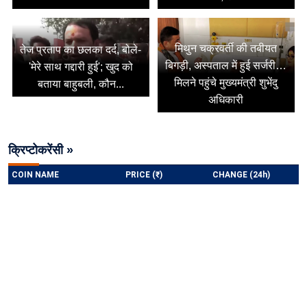
मिथुन चक्रवर्ती की तबीयत
तेज प्रताप का छलका दर्द, बोले-
बिगड़ी, अस्पताल में हुई सर्जरी…
'मेरे साथ गद्दारी हुई'; खुद को
मिलने पहुंचे मुख्यमंत्री शुभेंदु
बताया बाहुबली, कौन...
अधिकारी
क्रिप्टोकरेंसी »