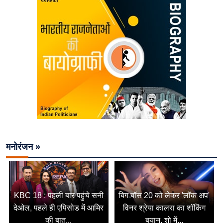
मनोरंजन »
KBC 18 : पहली बार पहुंचे सनी
बिग बॉस 20 को लेकर 'लॉक अप'
देओल, पहले ही एपिसोड में आमिर
विनर श्रेया कालरा का शॉकिंग
की बात...
बयान, शो में...