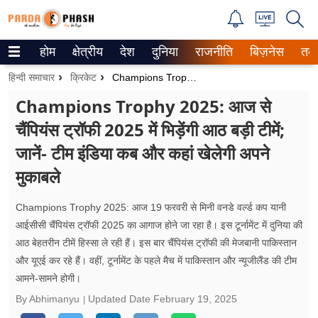
होम
क्षेत्रीय
देश
दुनिया
राजनीति
बिज़नेस
तक
Trending on Google News
हिन्दी समाचार
क्रिकेट
Champions Trophy 2025: आज से चैंपियंस ट्रॉफी 2025 में भिड़ेंगी आठ बड़ी टीमें; जानें- टीम इंडिया कब और कहां खेलेगी अपने मुकाबले
ePaper
Champions Trophy 2025: आज से
चैंपियंस ट्रॉफी 2025 में भिड़ेंगी आठ बड़ी टीमें;
वेब स्टोरीज
जानें- टीम इंडिया कब और कहां खेलेगी अपने
उत्तर प्रदेश
मुकाबले
गैलरी
Champions Trophy 2025: आज 19 फरवरी से मिनी वनडे वर्ल्ड कप यानी
वीडियो
आईसीसी चैंपियंस ट्रॉफी 2025 का आगाज होने जा रहा है। इस टूर्नामेंट में दुनिया की
आठ बेहतरीन टीमें हिस्सा ले रही हैं। इस बार चैंपियंस ट्रॉफी की मेजबानी पाकिस्तान
रिलेशनशिप
और यूएई कर रहे हैं। वहीं, टूर्नामेंट के पहले मैच में पाकिस्तान और न्यूजीलैंड की टीम
आमने-सामने होगी।
जीवन मंत्रा
By Abhimanyu
Updated Date
February 19, 2025