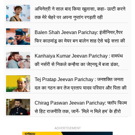
का काम किया
अभिनेत्री ने साल बाद किया खुलासा, कहा- उल्टी करने
तक मेरे चेहरे पर अपना गुप्तांग रगड़ती रही
Balen Shah Jeevan Parichay: इंजीनियर,रैपर
फिर काठमांडू का मेयर बन बालेन शाह ऐसे चढ़े सत्ता की
सीढ़ियां, अब चलाएंगे नेपाल सरकार
Kanhaiya Kumar Jeevan Parichay : वामपंथ
की नर्सरी से निकले कन्हैया का जेएनयू में बजा डंका,
शिक्षा को मानते हैं समाज के बदलाव का हथियार
Tej Pratap Jeevan Parichay : जनशक्ति जनता
दल का गठन कर तेज प्रताप यादव परिवार और पिता की
पार्टी को दे रहे हैं चुनौती, विवादों से है गहरा नाता
Chirag Paswan Jeevan Parichay: फ्लॉप फिल्म
से हिट राजनीति तक, जानें- 'मिले न मिले हम' के हीरो
चिराग पासवान के केंद्रीय मंत्री बनने का सफर
ADVERTISEMENT