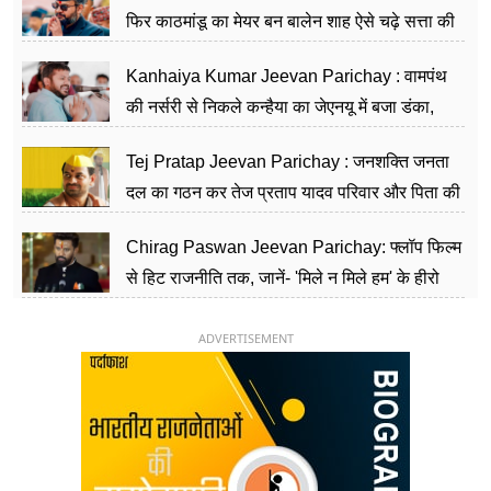
फिर काठमांडू का मेयर बन बालेन शाह ऐसे चढ़े सत्ता की
सीढ़ियां, अब चलाएंगे नेपाल सरकार
Kanhaiya Kumar Jeevan Parichay : वामपंथ
की नर्सरी से निकले कन्हैया का जेएनयू में बजा डंका,
शिक्षा को मानते हैं समाज के बदलाव का हथियार
Tej Pratap Jeevan Parichay : जनशक्ति जनता
दल का गठन कर तेज प्रताप यादव परिवार और पिता की
पार्टी को दे रहे हैं चुनौती, विवादों से है गहरा नाता
Chirag Paswan Jeevan Parichay: फ्लॉप फिल्म
से हिट राजनीति तक, जानें- 'मिले न मिले हम' के हीरो
चिराग पासवान के केंद्रीय मंत्री बनने का सफर
ADVERTISEMENT