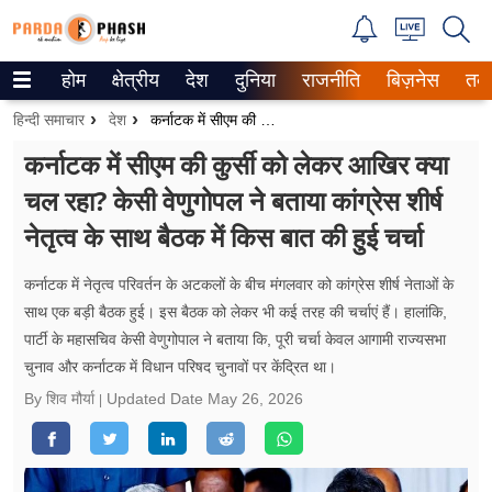
होम
क्षेत्रीय
देश
दुनिया
राजनीति
बिज़नेस
तक
Trending on Google News
हिन्दी समाचार
देश
कर्नाटक में सीएम की कुर्सी को लेकर आखिर क्या चल रहा? केसी वेणुगोपल ने बताया कांग्रेस शीर्ष नेतृत्व के साथ बैठक में किस बात की हुई चर्चा
ePaper
कर्नाटक में सीएम की कुर्सी को लेकर आखिर क्या
चल रहा? केसी वेणुगोपल ने बताया कांग्रेस शीर्ष
वेब स्टोरीज
नेतृत्व के साथ बैठक में किस बात की हुई चर्चा
उत्तर प्रदेश
कर्नाटक में नेतृत्व परिवर्तन के अटकलों के बीच मंगलवार को कांग्रेस शीर्ष नेताओं के
गैलरी
साथ एक बड़ी बैठक हुई। इस बैठक को लेकर भी कई तरह की चर्चाएं हैं। हालांकि,
पार्टी के महासचिव केसी वेणुगोपाल ने बताया कि, पूरी चर्चा केवल आगामी राज्यसभा
वीडियो
चुनाव और कर्नाटक में विधान परिषद चुनावों पर केंद्रित था।
रिलेशनशिप
By शिव मौर्या
Updated Date
May 26, 2026
जीवन मंत्रा