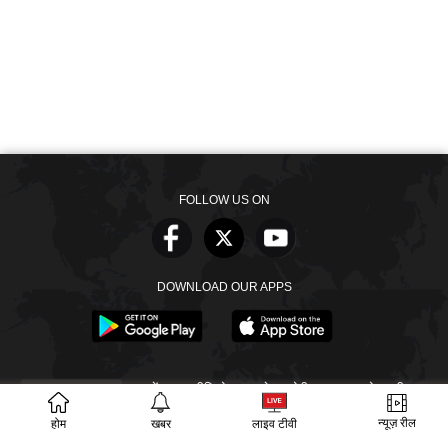
FOLLOW US ON
DOWNLOAD OUR APPS
खबरें
वीडियो
वेब स्टोरीज
बायोग्राफी
SECTIONS
ईपेपर
गूगल समाचार
न्यूज़ रील
होम
खबर
लाइव टीवी