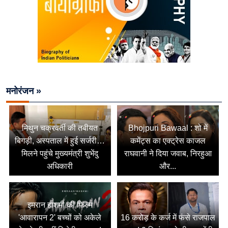
मनोरंजन »
मिथुन चक्रवर्ती की तबीयत
Bhojpuri Bawaal : शो में
बिगड़ी, अस्पताल में हुई सर्जरी…
कमेंट्स का एक्ट्रेस काजल
मिलने पहुंचे मुख्यमंत्री शुभेंदु
राघवानी ने दिया जवाब, निरहुआ
अधिकारी
और...
इमरान हाशमी की फिल्म
'आवारापन 2' बच्चों को अकेले
16 करोड़ के कर्ज में फंसे राजपाल