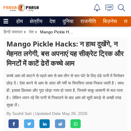
होम
क्षेत्रीय
देश
दुनिया
राजनीति
बिज़नेस
तक
Trending on Google News
हिन्दी समाचार
देश
Mango Pickle Hacks: न हाथ दुखेंगे, न मेहनत लगेगी, बस अपनाएं यह सीक्रेट ट्रिक और मिनटों में काटें ढेरों कच्चे आम
ePaper
Mango Pickle Hacks: न हाथ दुखेंगे, न
मेहनत लगेगी, बस अपनाएं यह सीक्रेट ट्रिक और
वेब स्टोरीज
मिनटों में काटें ढेरों कच्चे आम
उत्तर प्रदेश
कच्चे आम को काटने से पहले कम से कम तीन से चार घंटे के लिए ठंडे पानी में भिगोकर
गैलरी
छोड़ दें। ऐसा करने से आम के अंदर की गर्मी या चिपचिपा लासा निकल जाती है। साथ
ही, इसका छिलका और गूदा थोड़ा नरम हो जाता है, जिससे चाकू आसानी से चल पाता
वीडियो
है। लेकिन ध्यान रहे कि पानी से निकालने के बाद आम को सूती कपड़े से अच्छी तरह
सुखा लें।
रिलेशनशिप
By Sushil Sah
Updated Date
May 26, 2026
जीवन मंत्रा