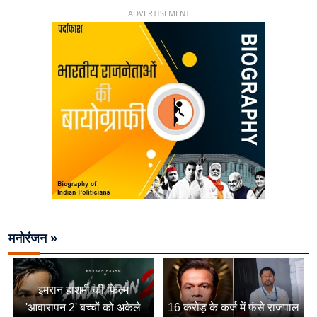
ADVERTISEMENT
मनोरंजन »
इमरान हाशमी की फिल्म
'आवारापन 2' बच्चों को अकेले
16 करोड़ के कर्ज में फंसे राजपाल