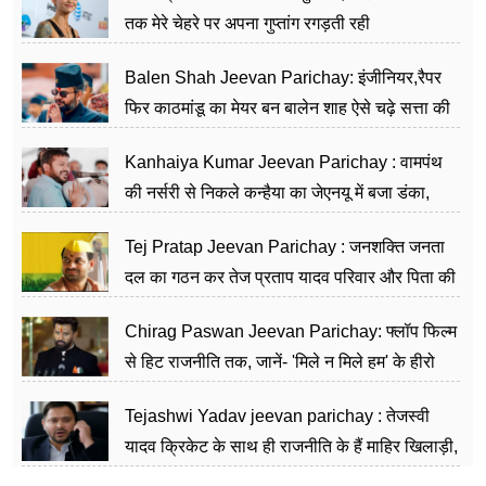
तक मेरे चेहरे पर अपना गुप्तांग रगड़ती रही
Balen Shah Jeevan Parichay: इंजीनियर,रैपर
फिर काठमांडू का मेयर बन बालेन शाह ऐसे चढ़े सत्ता की
सीढ़ियां, अब चलाएंगे नेपाल सरकार
Kanhaiya Kumar Jeevan Parichay : वामपंथ
की नर्सरी से निकले कन्हैया का जेएनयू में बजा डंका,
शिक्षा को मानते हैं समाज के बदलाव का हथियार
Tej Pratap Jeevan Parichay : जनशक्ति जनता
दल का गठन कर तेज प्रताप यादव परिवार और पिता की
पार्टी को दे रहे हैं चुनौती, विवादों से है गहरा नाता
Chirag Paswan Jeevan Parichay: फ्लॉप फिल्म
से हिट राजनीति तक, जानें- 'मिले न मिले हम' के हीरो
चिराग पासवान के केंद्रीय मंत्री बनने का सफर
Tejashwi Yadav jeevan parichay : तेजस्वी
यादव क्रिकेट के साथ ही राजनीति के हैं माहिर खिलाड़ी,
26 साल की उम्र में संभाली डिप्टी सीएम की कुर्सी