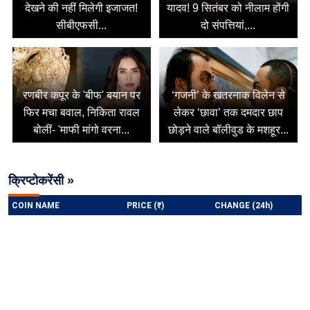
देखने की नहीं मिलेगी इजाजत!
यादव! 9 सितंबर को नीलाम होंगी
सीबीएफसी...
दो संपत्तियां,...
रणबीर कपूर के 'बीफ' बयान पर
‘गजनी’ के खतरनाक विलेन से
फिर मचा बवाल, निकिता रावल
लेकर ‘छावा’ तक दमदार छाप
बोलीं- 'माफी मांगो वरना...
छोड़ने वाले बॉलीवुड के मशहूर...
क्रिप्टोकरेंसी »