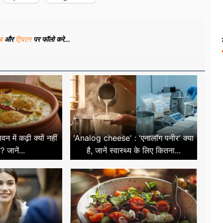
ूब
और
ट्विटर
पर फॉलो करे...
 में कढ़ी क्यों नहीं
'Analog cheese' : 'एनालॉग पनीर' क्या
 जानें...
है, जानें स्वास्थ्य के लिए कितना...