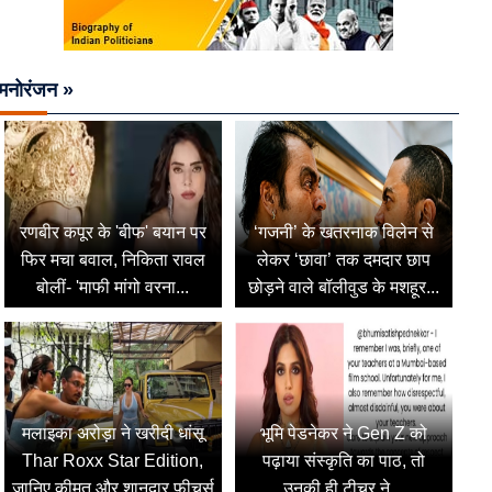
मनोरंजन »
रणबीर कपूर के 'बीफ' बयान पर
‘गजनी’ के खतरनाक विलेन से
फिर मचा बवाल, निकिता रावल
लेकर ‘छावा’ तक दमदार छाप
बोलीं- 'माफी मांगो वरना...
छोड़ने वाले बॉलीवुड के मशहूर...
मलाइका अरोड़ा ने खरीदी धांसू
भूमि पेडनेकर ने Gen Z को
Thar Roxx Star Edition,
पढ़ाया संस्कृति का पाठ, तो
जानिए कीमत और शानदार फीचर्स
उनकी ही टीचर ने...