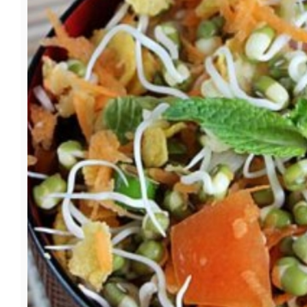
फूड
सेहत
ब्‍यूटी
जॉब्स
शिक्षा
अन्य खबरें