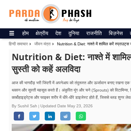
Trending on Google News
होम
क्षेत्रीय
देश
दुनिया
राजनीति
बिज़नेस
ePaper
हिन्दी समाचार
जीवन मंत्रा
Nutrition & Diet: नाश्ते में शामिल करें स्प्राउट
वेब स्टोरीज
Nutrition & Diet: नाश्ते में शामिल
सुस्ती को कहें अलविदा
उत्तर प्रदेश
गैलरी
आज की भागदौड़ भरी जिंदगी में अपनेआप को तंदुरूस्त और ऊर्जावान बनाए रखना ए
थकान और सुस्ती महसूस करते हैं। अंकुरित मूंग और चने (Sprouts) को विटामिन्स, म
वीडियो
कार्बोहाइड्रेट्स और फाइबर शरीर में धीरे-धीरे डाइजेस्ट होते हैं, जिससे ब्लड शुग
रिलेशनशिप
By Sushil Sah
Updated Date
May 23, 2026
जीवन मंत्रा