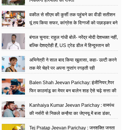
निकलेगा हरियाली का रास्ता
वकील से सीएम की कुर्सी तक पहुंचने का वीडी सतीशन
यूं तय किया सफर, कांग्रेस के दिग्गजों को पछाड़कर बने
जननेता
बंगाल चुनाव: राहुल गांधी बोलें- नरेंद्र मोदी देशभक्त नहीं,
बल्कि देशद्रोही हैं, US ट्रेड डील में हिन्दुस्तान को
बेचने का काम किया
अभिनेत्री ने साल बाद किया खुलासा, कहा- उल्टी करने
तक मेरे चेहरे पर अपना गुप्तांग रगड़ती रही
Balen Shah Jeevan Parichay: इंजीनियर,रैपर
फिर काठमांडू का मेयर बन बालेन शाह ऐसे चढ़े सत्ता की
सीढ़ियां, अब चलाएंगे नेपाल सरकार
Kanhaiya Kumar Jeevan Parichay : वामपंथ
की नर्सरी से निकले कन्हैया का जेएनयू में बजा डंका,
शिक्षा को मानते हैं समाज के बदलाव का हथियार
Tej Pratap Jeevan Parichay : जनशक्ति जनता