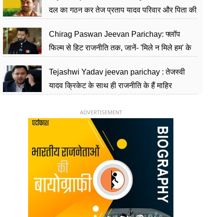
दल का गठन कर तेज प्रताप यादव परिवार और पिता की
पार्टी को दे रहे हैं चुनौती, विवादों से है गहरा नाता
Chirag Paswan Jeevan Parichay: फ्लॉप
फिल्म से हिट राजनीति तक, जानें- 'मिले न मिले हम' के
हीरो चिराग पासवान के केंद्रीय मंत्री बनने का सफर
Tejashwi Yadav jeevan parichay : तेजस्वी
यादव क्रिकेट के साथ ही राजनीति के हैं माहिर
खिलाड़ी, 26 साल की उम्र में संभाली डिप्टी सीएम की
कुर्सी
ADVERTISEMENT