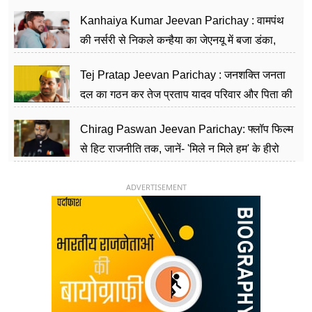
सीढ़ियां, अब चलाएंगे नेपाल सरकार
Kanhaiya Kumar Jeevan Parichay : वामपंथ
की नर्सरी से निकले कन्हैया का जेएनयू में बजा डंका,
शिक्षा को मानते हैं समाज के बदलाव का हथियार
Tej Pratap Jeevan Parichay : जनशक्ति जनता
दल का गठन कर तेज प्रताप यादव परिवार और पिता की
पार्टी को दे रहे हैं चुनौती, विवादों से है गहरा नाता
Chirag Paswan Jeevan Parichay: फ्लॉप फिल्म
से हिट राजनीति तक, जानें- 'मिले न मिले हम' के हीरो
चिराग पासवान के केंद्रीय मंत्री बनने का सफर
ADVERTISEMENT