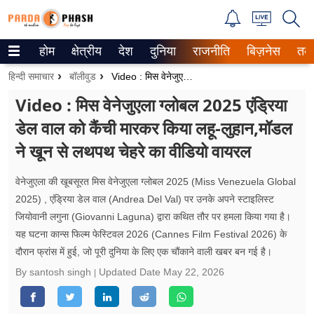
होम
क्षेत्रीय
देश
दुनिया
राजनीति
बिज़नेस
तक
Trending on Google News
हिन्दी समाचार
बॉलीवुड
Video : मिस वेनेजुएला ग्लोबल 2025 एंड्रिया डेल वाल को कैंची मारकर किया लहू-लुहान,मॉडल ने खून से लथपथ चेहरे का वीडियो वायरल
ePaper
Video : मिस वेनेजुएला ग्लोबल 2025 एंड्रिया
डेल वाल को कैंची मारकर किया लहू-लुहान,मॉडल
वेब स्टोरीज
ने खून से लथपथ चेहरे का वीडियो वायरल
उत्तर प्रदेश
वेनेजुएला की खूबसूरत मिस वेनेजुएला ग्लोबल 2025 (Miss Venezuela Global
गैलरी
2025) , एंड्रिया डेल वाल (Andrea Del Val) पर उनके अपने स्टाइलिस्ट
जियोवानी लगुना (Giovanni Laguna) द्वारा कथित तौर पर हमला किया गया है।
वीडियो
यह घटना कान्स फिल्म फेस्टिवल 2026 (Cannes Film Festival 2026) के
दौरान फ्रांस में हुई, जो पूरी दुनिया के लिए एक चौंकाने वाली खबर बन गई है।
रिलेशनशिप
By santosh singh
Updated Date
May 22, 2026
जीवन मंत्रा