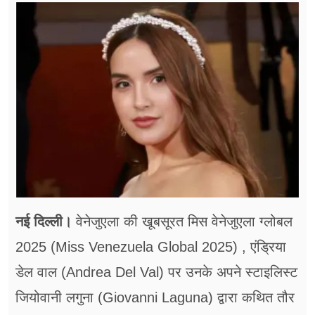
फूड
सेहत
ब्‍यूटी
जॉब्स
शिक्षा
अन्य खबरें
नई दिल्ली।
वेनेजुएला की खूबसूरत मिस वेनेजुएला ग्लोबल
2025 (Miss Venezuela Global 2025) , एंड्रिया
डेल वाल (Andrea Del Val) पर उनके अपने स्टाइलिस्ट
जियोवानी लगुना (Giovanni Laguna) द्वारा कथित तौर