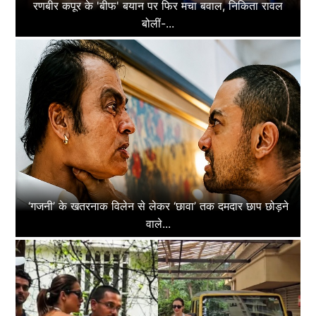
रणबीर कपूर के 'बीफ' बयान पर फिर मचा बवाल, निकिता रावल
बोलीं-...
‘गजनी’ के खतरनाक विलेन से लेकर ‘छावा’ तक दमदार छाप छोड़ने
वाले...