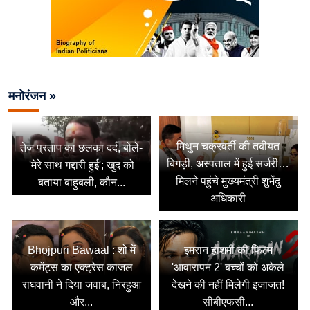
मनोरंजन »
मिथुन चक्रवर्ती की तबीयत
तेज प्रताप का छलका दर्द, बोले-
बिगड़ी, अस्पताल में हुई सर्जरी…
'मेरे साथ गद्दारी हुई'; खुद को
मिलने पहुंचे मुख्यमंत्री शुभेंदु
बताया बाहुबली, कौन...
अधिकारी
Bhojpuri Bawaal : शो में
इमरान हाशमी की फिल्म
कमेंट्स का एक्ट्रेस काजल
'आवारापन 2' बच्चों को अकेले
राघवानी ने दिया जवाब, निरहुआ
देखने की नहीं मिलेगी इजाजत!
और...
सीबीएफसी...