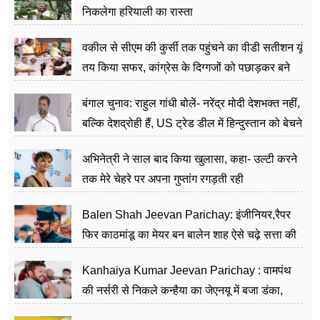
निकलेगा हरियाली का रास्ता
वकील से सीएम की कुर्सी तक पहुंचने का वीडी सतीशन यूं
तय किया सफर, कांग्रेस के दिग्गजों को पछाड़कर बने
जननेता
बंगाल चुनाव: राहुल गांधी बोलें- नरेंद्र मोदी देशभक्त नहीं,
बल्कि देशद्रोही हैं, US ट्रेड डील में हिन्दुस्तान को बेचने
का काम किया
अभिनेत्री ने साल बाद किया खुलासा, कहा- उल्टी करने
तक मेरे चेहरे पर अपना गुप्तांग रगड़ती रही
Balen Shah Jeevan Parichay: इंजीनियर,रैपर
फिर काठमांडू का मेयर बन बालेन शाह ऐसे चढ़े सत्ता की
सीढ़ियां, अब चलाएंगे नेपाल सरकार
Kanhaiya Kumar Jeevan Parichay : वामपंथ
की नर्सरी से निकले कन्हैया का जेएनयू में बजा डंका,
शिक्षा को मानते हैं समाज के बदलाव का हथियार