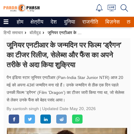
होम
क्षेत्रीय
देश
दुनिया
राजनीति
बिज़नेस
तक
Trending on Google News
हिन्दी समाचार
बॉलीवुड
जूनियर एनटीआर के जन्मदिन पर फिल्म ‘ड्रैगन’ का टीजर रिलीज, सेलेब्स और फैंस का अपने तरीके से अदा किया शुक्रिया
ePaper
जूनियर एनटीआर के जन्मदिन पर फिल्म ‘ड्रैगन’
का टीजर रिलीज, सेलेब्स और फैंस का अपने
वेब स्टोरीज
तरीके से अदा किया शुक्रिया
उत्तर प्रदेश
पैन इंडिया स्टार जूनियर एनटीआर (Pan-India Star Junior NTR) आज 20
गैलरी
मई को अपना 43वां जन्मदिन मना रहे हैं। उनके जन्मदिन से ठीक एक दिन पहले
उनकी फिल्म 'ड्रैगन' (Film 'Dragon') का टीजर जारी किया गया था, जो सेलेब्स
वीडियो
से लेकर उनके फैंस को बेहद पसंद आया।
रिलेशनशिप
By santosh singh
Updated Date
May 20, 2026
जीवन मंत्रा