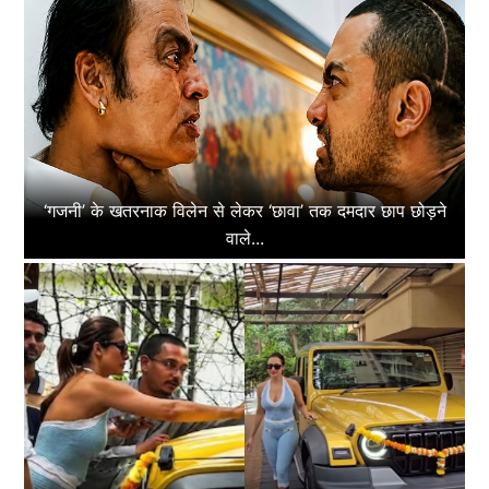
‘गजनी’ के खतरनाक विलेन से लेकर ‘छावा’ तक दमदार छाप छोड़ने
वाले...