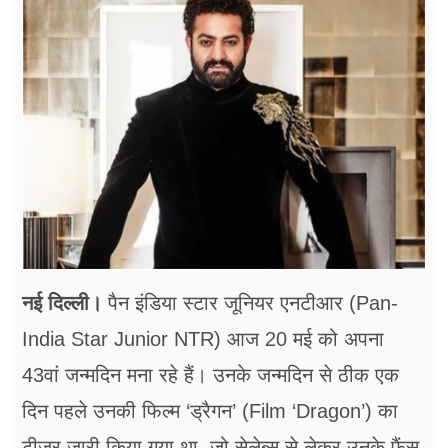
फूड
सेहत
ब्‍यूटी
जॉब्स
शिक्षा
अन्य खबरें
नई दिल्ली।
पैन इंडिया स्टार जूनियर एनटीआर (Pan-
India Star Junior NTR) आज 20 मई को अपना
43वां जन्मदिन मना रहे हैं। उनके जन्मदिन से ठीक एक
दिन पहले उनकी फिल्म ‘ड्रैगन’ (Film ‘Dragon’) का
टीजर जारी किया गया था, जो सेलेब्स से लेकर उनके फैंस