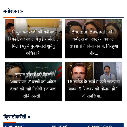
मनोरंजन »
मिथुन चक्रवर्ती की तबीयत
Bhojpuri Bawaal : शो में
बिगड़ी, अस्पताल में हुई सर्जरी…
कमेंट्स का एक्ट्रेस काजल
मिलने पहुंचे मुख्यमंत्री शुभेंदु
राघवानी ने दिया जवाब, निरहुआ
अधिकारी
और...
इमरान हाशमी की फिल्म
'आवारापन 2' बच्चों को अकेले
16 करोड़ के कर्ज में फंसे राजपाल
देखने की नहीं मिलेगी इजाजत!
यादव! 9 सितंबर को नीलाम होंगी
सीबीएफसी...
दो संपत्तियां,...
क्रिप्टोकरेंसी »