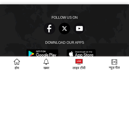
FOLLOW US ON
DOWNLOAD OUR APPS
न्यूज़ रील
होम
खबर
लाइव टीवी
खबरें
वीडियो
वेब स्टोरीज
बायोग्राफी
SECTIONS
ईपेपर
गूगल समाचार
PM Modi
CM Yogi
TRENDING TOPICS
आज का इतिहास
वायरल वीडियो
अखिलेश यादव
हमारे बारे में
संपर्क
लीडरशिप
विज्ञापन
पर्दाफाश
प्राइवेसी पॉलिसी