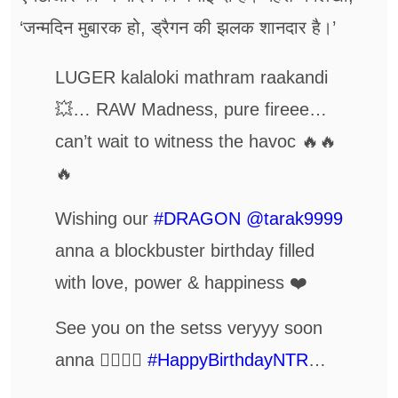
‘जन्मदिन मुबारक हो, ड्रैगन की झलक शानदार है।’
LUGER kalaloki mathram raakandi
💥… RAW Madness, pure fireee…
can’t wait to witness the havoc 🔥🔥
🔥
Wishing our
#DRAGON
@tarak9999
anna a blockbuster birthday filled
with love, power & happiness ❤️
See you on the setss veryyy soon
anna ❤️‍🔥🥳🦚
#HappyBirthdayNTR
…