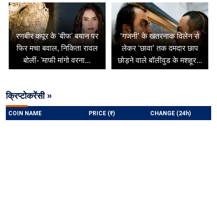
रणबीर कपूर के 'बीफ' बयान पर
‘गजनी’ के खतरनाक विलेन से
फिर मचा बवाल, निकिता रावल
लेकर ‘छावा’ तक दमदार छाप
बोलीं- 'माफी मांगो वरना...
छोड़ने वाले बॉलीवुड के मशहूर...
क्रिप्टोकरेंसी »