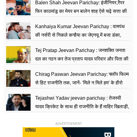
Balen Shah Jeevan Parichay: इंजीनियर,रैपर
फिर काठमांडू का मेयर बन बालेन शाह ऐसे चढ़े सत्ता की
सीढ़ियां, अब चलाएंगे नेपाल सरकार
Kanhaiya Kumar Jeevan Parichay : वामपंथ
की नर्सरी से निकले कन्हैया का जेएनयू में बजा डंका,
शिक्षा को मानते हैं समाज के बदलाव का हथियार
Tej Pratap Jeevan Parichay : जनशक्ति जनता
दल का गठन कर तेज प्रताप यादव परिवार और पिता की
पार्टी को दे रहे हैं चुनौती, विवादों से है गहरा नाता
Chirag Paswan Jeevan Parichay: फ्लॉप फिल्म
से हिट राजनीति तक, जानें- 'मिले न मिले हम' के हीरो
चिराग पासवान के केंद्रीय मंत्री बनने का सफर
Tejashwi Yadav jeevan parichay : तेजस्वी
यादव क्रिकेट के साथ ही राजनीति के हैं माहिर खिलाड़ी,
26 साल की उम्र में संभाली डिप्टी सीएम की कुर्सी
ADVERTISEMENT