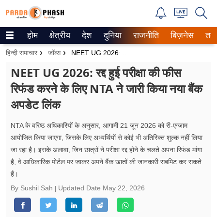
होम
क्षेत्रीय
देश
दुनिया
राजनीति
बिज़नेस
तक
Trending on Google News
हिन्दी समाचार
जॉब्स
NEET UG 2026: रद्द हुई परीक्षा की फीस रिफंड करने के लिए NTA ने जारी किया नया बैंक अपडेट लिंक
ePaper
NEET UG 2026: रद्द हुई परीक्षा की फीस
रिफंड करने के लिए NTA ने जारी किया नया बैंक
वेब स्टोरीज
अपडेट लिंक
उत्तर प्रदेश
NTA के वरिष्ठ अधिकारियों के अनुसार, आगामी 21 जून 2026 को री-एग्जाम
गैलरी
आयोजित किया जाएगा, जिसके लिए अभ्यर्थियों से कोई भी अतिरिक्त शुल्क नहीं लिया
जा रहा है। इसके अलावा, जिन छात्रों ने परीक्षा रद्द होने के चलते अपना रिफंड मांगा
वीडियो
है, वे आधिकारिक पोर्टल पर जाकर अपने बैंक खातों की जानकारी सबमिट कर सकते
हैं।
रिलेशनशिप
By Sushil Sah
Updated Date
May 22, 2026
जीवन मंत्रा