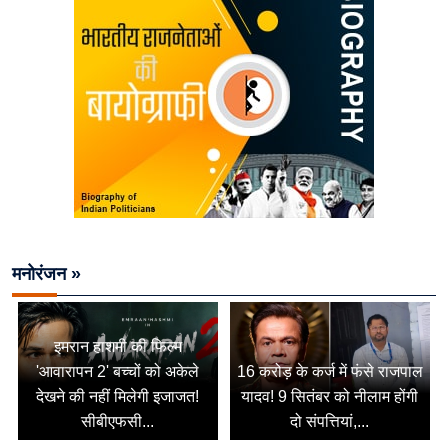
मनोरंजन »
इमरान हाशमी की फिल्म
'आवारापन 2' बच्चों को अकेले
16 करोड़ के कर्ज में फंसे राजपाल
देखने की नहीं मिलेगी इजाजत!
यादव! 9 सितंबर को नीलाम होंगी
सीबीएफसी...
दो संपत्तियां,...