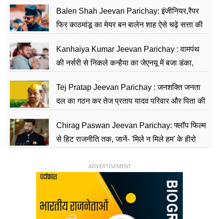
Balen Shah Jeevan Parichay: इंजीनियर,रैपर
फिर काठमांडू का मेयर बन बालेन शाह ऐसे चढ़े सत्ता की
सीढ़ियां, अब चलाएंगे नेपाल सरकार
Kanhaiya Kumar Jeevan Parichay : वामपंथ
की नर्सरी से निकले कन्हैया का जेएनयू में बजा डंका,
शिक्षा को मानते हैं समाज के बदलाव का हथियार
Tej Pratap Jeevan Parichay : जनशक्ति जनता
दल का गठन कर तेज प्रताप यादव परिवार और पिता की
पार्टी को दे रहे हैं चुनौती, विवादों से है गहरा नाता
Chirag Paswan Jeevan Parichay: फ्लॉप फिल्म
से हिट राजनीति तक, जानें- 'मिले न मिले हम' के हीरो
चिराग पासवान के केंद्रीय मंत्री बनने का सफर
ADVERTISEMENT