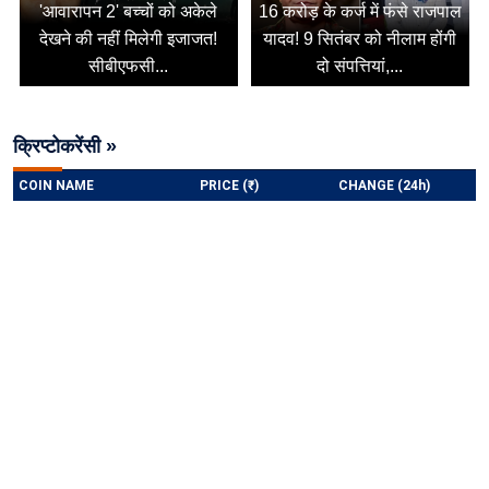
'आवारापन 2' बच्चों को अकेले
16 करोड़ के कर्ज में फंसे राजपाल
देखने की नहीं मिलेगी इजाजत!
यादव! 9 सितंबर को नीलाम होंगी
सीबीएफसी...
दो संपत्तियां,...
क्रिप्टोकरेंसी »