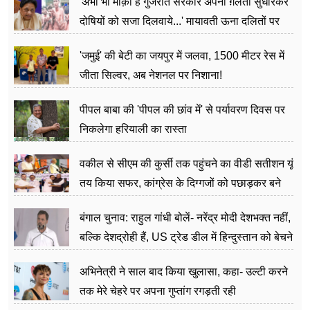
'अभी भी मौक़ा है गुजरात सरकार अपनी ग़लती सुधारकर
दोषियों को सजा दिलवाये...' मायावती ऊना दलितों पर
अत्याचार मामले में हुईं आगबबूला
'जमुई' की बेटी का जयपुर में जलवा, 1500 मीटर रेस में
जीता सिल्वर, अब नेशनल पर निशाना!
पीपल बाबा की 'पीपल की छांव में' से पर्यावरण दिवस पर
निकलेगा हरियाली का रास्ता
वकील से सीएम की कुर्सी तक पहुंचने का वीडी सतीशन यूं
तय किया सफर, कांग्रेस के दिग्गजों को पछाड़कर बने
जननेता
बंगाल चुनाव: राहुल गांधी बोलें- नरेंद्र मोदी देशभक्त नहीं,
बल्कि देशद्रोही हैं, US ट्रेड डील में हिन्दुस्तान को बेचने
का काम किया
अभिनेत्री ने साल बाद किया खुलासा, कहा- उल्टी करने
तक मेरे चेहरे पर अपना गुप्तांग रगड़ती रही