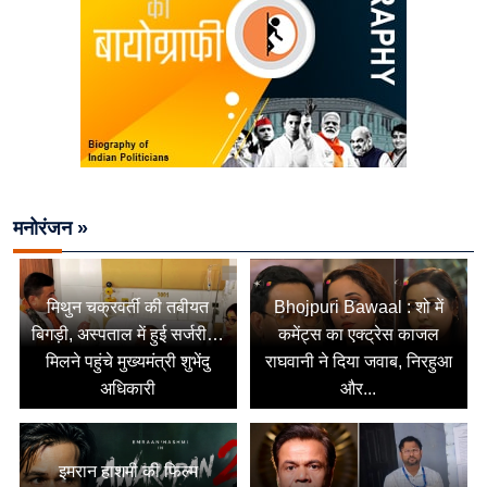
मनोरंजन »
मिथुन चक्रवर्ती की तबीयत
Bhojpuri Bawaal : शो में
बिगड़ी, अस्पताल में हुई सर्जरी…
कमेंट्स का एक्ट्रेस काजल
मिलने पहुंचे मुख्यमंत्री शुभेंदु
राघवानी ने दिया जवाब, निरहुआ
अधिकारी
और...
इमरान हाशमी की फिल्म