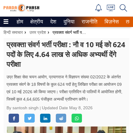
होम
क्षेत्रीय
देश
दुनिया
राजनीति
बिज़नेस
तक
Trending on Google News
हिन्दी समाचार
उत्तर प्रदेश
प्रवक्ता संवर्ग भर्ती परीक्षा : नौ व 10 मई को 624 पदों के लिए 4.64 लाख से अधिक अभ्यर्थी देंगे परीक्षा
ePaper
प्रवक्ता संवर्ग भर्ती परीक्षा : नौ व 10 मई को 624
पदों के लिए 4.64 लाख से अधिक अभ्यर्थी देंगे
वेब स्टोरीज
परीक्षा
उत्तर प्रदेश
उप्र शिक्षा सेवा चयन आयोग, प्रयागराज ने विज्ञापन संख्या 02/2022 के अंतर्गत
गैलरी
प्रवक्ता संवर्ग के 18 विषयों के कुल 624 पदों हेतु लिखित परीक्षा का आयोजन 09
एवं 10 मई 2026 को किया जाएगा। परीक्षा प्रतिदिन दो पालियों में आयोजित होगी,
वीडियो
जिसमें कुल 4,64,605 पंजीकृत अभ्यर्थी प्रतिभाग करेंगे।
रिलेशनशिप
By santosh singh
Updated Date
May 8, 2026
जीवन मंत्रा