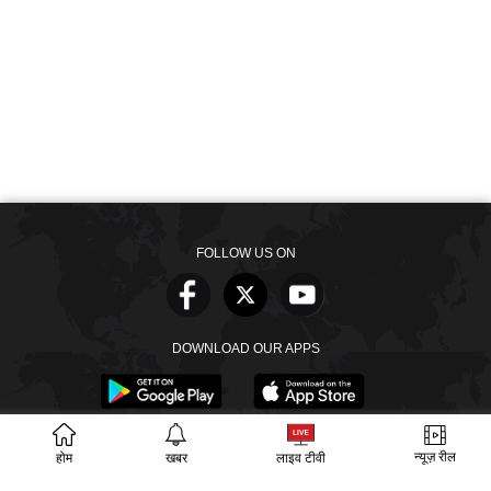
FOLLOW US ON
DOWNLOAD OUR APPS
न्यूज़ रील
होम
खबर
लाइव टीवी
खबरें
वीडियो
वेब स्टोरीज
बायोग्राफी
SECTIONS