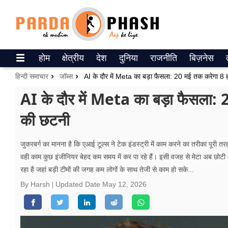
Trending on Google News
होम
क्षेत्रीय
देश
दुनिया
राजनीति
बिज़नेस
ePaper
हिन्दी समाचार
जॉब्स
AI के दौर में Meta का बड़ा फैसला: 20 मई तक करेगा 8 ह
वेब स्टोरीज
AI के दौर में Meta का बड़ा फैसला: 
की छटनी
उत्तर प्रदेश
गैलरी
जुकरबर्ग का मानना है कि एआई टूल्स ने टेक इंडस्ट्री में काम करने का तरीका पूरी तर
वही काम कुछ इंजीनियर बेहद कम समय में कर पा रहे हैं। इसी वजह से मेटा अब छोटी औ
वीडियो
रहा है जहां बड़ी टीमों की जगह कम लोगों के साथ तेजी से काम हो सके...
रिलेशनशिप
By Harsh
Updated Date
May 12, 2026
जीवन मंत्रा