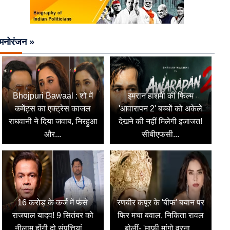
मनोरंजन »
Bhojpuri Bawaal : शो में
इमरान हाशमी की फिल्म
कमेंट्स का एक्ट्रेस काजल
'आवारापन 2' बच्चों को अकेले
राघवानी ने दिया जवाब, निरहुआ
देखने की नहीं मिलेगी इजाजत!
और...
सीबीएफसी...
16 करोड़ के कर्ज में फंसे
रणबीर कपूर के 'बीफ' बयान पर
राजपाल यादव! 9 सितंबर को
फिर मचा बवाल, निकिता रावल
नीलाम होंगी दो संपत्तियां,...
बोलीं- 'माफी मांगो वरना...