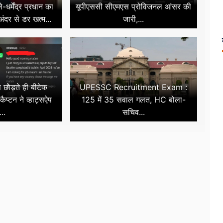
धर्मेंद्र प्रधान का
यूपीएससी सीएमएस प्रोविजनल आंसर की
ंदर से डर खत्म...
जारी,...
छोड़ते ही बीटेक
UPESSC Recruitment Exam :
कैप्टन ने व्हाट्सऐप
125 में 35 सवाल गलत, HC बोला-
...
सचिव...