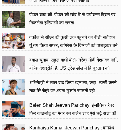
जीता सिल्वर, अब नेशनल पर निशाना!
पीपल बाबा की 'पीपल की छांव में' से पर्यावरण दिवस पर
निकलेगा हरियाली का रास्ता
वकील से सीएम की कुर्सी तक पहुंचने का वीडी सतीशन
यूं तय किया सफर, कांग्रेस के दिग्गजों को पछाड़कर बने
जननेता
बंगाल चुनाव: राहुल गांधी बोलें- नरेंद्र मोदी देशभक्त नहीं,
बल्कि देशद्रोही हैं, US ट्रेड डील में हिन्दुस्तान को
बेचने का काम किया
अभिनेत्री ने साल बाद किया खुलासा, कहा- उल्टी करने
तक मेरे चेहरे पर अपना गुप्तांग रगड़ती रही
Balen Shah Jeevan Parichay: इंजीनियर,रैपर
फिर काठमांडू का मेयर बन बालेन शाह ऐसे चढ़े सत्ता की
सीढ़ियां, अब चलाएंगे नेपाल सरकार
Kanhaiya Kumar Jeevan Parichay : वामपंथ