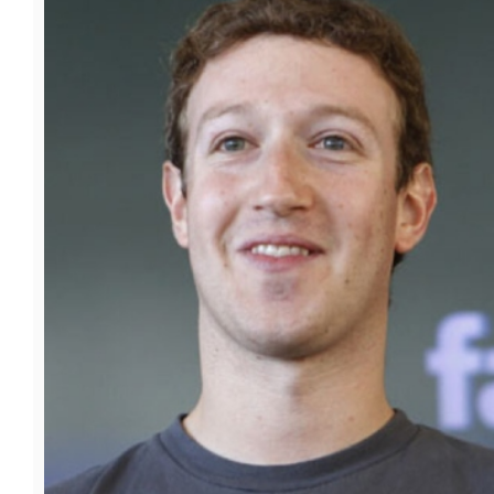
फूड
सेहत
ब्‍यूटी
जॉब्स
शिक्षा
अन्य खबरें