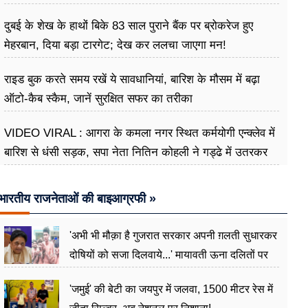
दुबई के शेख के हाथों बिके 83 साल पुराने बैंक पर ब्रोकरेज हुए
मेहरबान, दिया बड़ा टारगेट; देख कर ललचा जाएगा मन!
राइड बुक करते समय रखें ये सावधानियां, बारिश के मौसम में बढ़ा
ऑटो-कैब स्कैम, जानें सुरक्षित सफर का तरीका
VIDEO VIRAL : आगरा के कमला नगर स्थित कर्मयोगी एन्क्लेव में
बारिश से धंसी सड़क, सपा नेता नितिन कोहली ने गड्ढे में उतरकर
मापी विकास की गहराई
भारतीय राजनेताओं की बाइआग्रफी »
'अभी भी मौक़ा है गुजरात सरकार अपनी ग़लती सुधारकर
दोषियों को सजा दिलवाये...' मायावती ऊना दलितों पर
अत्याचार मामले में हुईं आगबबूला
'जमुई' की बेटी का जयपुर में जलवा, 1500 मीटर रेस में