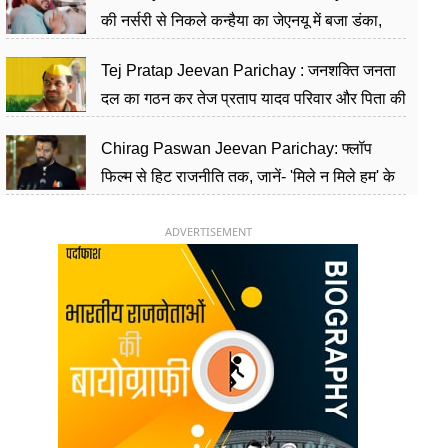
की नर्सरी से निकले कन्हैया का जेएनयू में बजा डंका,
शिक्षा को मानते हैं समाज के बदलाव का हथियार
Tej Pratap Jeevan Parichay : जनशक्ति जनता
दल का गठन कर तेज प्रताप यादव परिवार और पिता की
पार्टी को दे रहे हैं चुनौती, विवादों से है गहरा नाता
Chirag Paswan Jeevan Parichay: फ्लॉप
फिल्म से हिट राजनीति तक, जानें- 'मिले न मिले हम' के
हीरो चिराग पासवान के केंद्रीय मंत्री बनने का सफर
ADVERTISEMENT