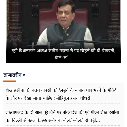
यूपी विधानसभा अध्यक्ष सतीश महाना ने पद छोड़ने की दी चेतावनी,
बोले-डॉ....
ताज़ातरीन »
शेख हसीना की वतन वापसी को 'लड़ने के बजाय घाव भरने के मौके'
के तौर पर देखा जाना चाहिए : मोहिबुल हसन चौधरी
तख्तापलट के दो साल पूरे होने पर बांग्लादेश की पूर्व पीएम शेख हसीना
का दिल्ली से पहला Live संबोधन, बोलते-बोलते रो पड़ीं...