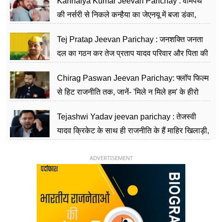
Kanhaiya Kumar Jeevan Parichay : वामपंथ
की नर्सरी से निकले कन्हैया का जेएनयू में बजा डंका,
शिक्षा को मानते हैं समाज के बदलाव का हथियार
Tej Pratap Jeevan Parichay : जनशक्ति जनता
दल का गठन कर तेज प्रताप यादव परिवार और पिता की
पार्टी को दे रहे हैं चुनौती, विवादों से है गहरा नाता
Chirag Paswan Jeevan Parichay: फ्लॉप फिल्म
से हिट राजनीति तक, जानें- 'मिले न मिले हम' के हीरो
चिराग पासवान के केंद्रीय मंत्री बनने का सफर
Tejashwi Yadav jeevan parichay : तेजस्वी
यादव क्रिकेट के साथ ही राजनीति के हैं माहिर खिलाड़ी,
26 साल की उम्र में संभाली डिप्टी सीएम की कुर्सी
ADVERTISEMENT