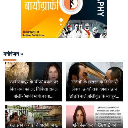
मनोरंजन »
रणबीर कपूर के 'बीफ' बयान पर
‘गजनी’ के खतरनाक विलेन से
फिर मचा बवाल, निकिता रावल
लेकर ‘छावा’ तक दमदार छाप
बोलीं- 'माफी मांगो वरना...
छोड़ने वाले बॉलीवुड के मशहूर...
मलाइका अरोड़ा ने खरीदी धांसू
भूमि पेडनेकर ने Gen Z को