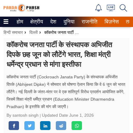
होम
क्षेत्रीय
देश
दुनिया
राजनीति
बिज़नेस
तक
Trending on Google News
हिन्दी समाचार
दिल्ली
कॉकरोच जनता पार्टी के संस्थापक अभिजीत दिपके छह जून को लौटेंगे भारत, शिक्षा मंत्री धर्मेन्द्र प्रधान से मांगा इस्तीफा
ePaper
कॉकरोच जनता पार्टी के संस्थापक अभिजीत
दिपके छह जून को लौटेंगे भारत, शिक्षा मंत्री
वेब स्टोरीज
धर्मेन्द्र प्रधान से मांगा इस्तीफा
उत्तर प्रदेश
कॉकरोच जनता पार्टी (Cockroach Janata Party) के संस्थापक अभिजीत
गैलरी
दिपके (Abhijeet Dipke) ने सोमवार को घोषणा ऐलान​ किया कि वे 6 जून को भारत
लौटेंगे। नई दिल्ली के जंतर-मंतर पर वे एक शांतिपूर्ण विरोध प्रदर्शन आयोजित करेंगे,
वीडियो
जिसमें शिक्षा मंत्री धर्मेंद्र प्रधान (Education Minister Dharmendra
Pradhan) के इस्तीफे की मांग की जाएगी।
रिलेशनशिप
By santosh singh
Updated Date
June 1, 2026
जीवन मंत्रा