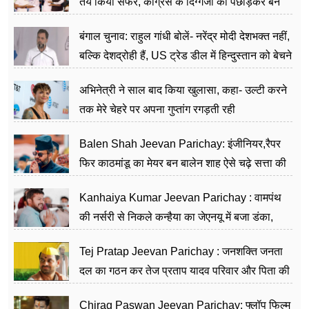
तय किया सफर, कांग्रेस के दिग्गजों को पछाड़कर बने
जननेता
बंगाल चुनाव: राहुल गांधी बोलें- नरेंद्र मोदी देशभक्त नहीं,
बल्कि देशद्रोही हैं, US ट्रेड डील में हिन्दुस्तान को बेचने
का काम किया
अभिनेत्री ने साल बाद किया खुलासा, कहा- उल्टी करने
तक मेरे चेहरे पर अपना गुप्तांग रगड़ती रही
Balen Shah Jeevan Parichay: इंजीनियर,रैपर
फिर काठमांडू का मेयर बन बालेन शाह ऐसे चढ़े सत्ता की
सीढ़ियां, अब चलाएंगे नेपाल सरकार
Kanhaiya Kumar Jeevan Parichay : वामपंथ
की नर्सरी से निकले कन्हैया का जेएनयू में बजा डंका,
शिक्षा को मानते हैं समाज के बदलाव का हथियार
Tej Pratap Jeevan Parichay : जनशक्ति जनता
दल का गठन कर तेज प्रताप यादव परिवार और पिता की
पार्टी को दे रहे हैं चुनौती, विवादों से है गहरा नाता
Chirag Paswan Jeevan Parichay: फ्लॉप फिल्म