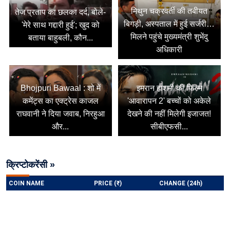
मिथुन चक्रवर्ती की तबीयत
तेज प्रताप का छलका दर्द, बोले-
बिगड़ी, अस्पताल में हुई सर्जरी…
'मेरे साथ गद्दारी हुई'; खुद को
मिलने पहुंचे मुख्यमंत्री शुभेंदु
बताया बाहुबली, कौन...
अधिकारी
Bhojpuri Bawaal : शो में
इमरान हाशमी की फिल्म
कमेंट्स का एक्ट्रेस काजल
'आवारापन 2' बच्चों को अकेले
राघवानी ने दिया जवाब, निरहुआ
देखने की नहीं मिलेगी इजाजत!
और...
सीबीएफसी...
क्रिप्टोकरेंसी »