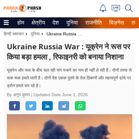
होम
क्षेत्रीय
देश
दुनिया
राजनीति
बिज़नेस
तक
Trending on Google News
हिन्दी समाचार
दुनिया
Ukraine Russia War : यूक्रेन ने रूस पर किया बड़ा हमला , रिफाइनरी को बनाया निशाना
ePaper
Ukraine Russia War : यूक्रेन ने रूस पर
किया बड़ा हमला , रिफाइनरी को बनाया निशाना
वेब स्टोरीज
उत्तर प्रदेश
यूक्रेन और रूस के बीच चल रही जंग रुकने का नाम ही नहीं ले रही है। दोनों तरफ से
रूक रूक हमले जारी है। दोनों देश एकक दूसरे के तेल ठिकानों और महत्वपूर्ण ढांचे पर
गैलरी
ड्रोन हमले कर रहे है।
By अनूप कुमार
Updated Date
June 1, 2026
वीडियो
रिलेशनशिप
जीवन मंत्रा