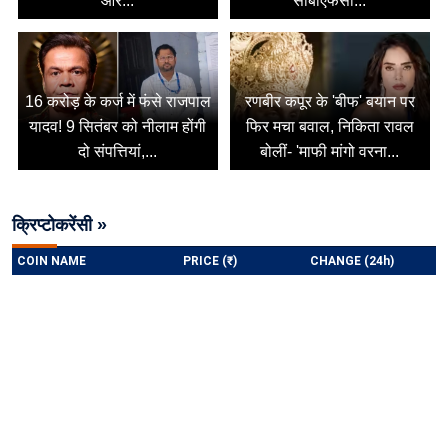
और...
सीबीएफसी...
16 करोड़ के कर्ज में फंसे राजपाल
रणबीर कपूर के 'बीफ' बयान पर
यादव! 9 सितंबर को नीलाम होंगी
फिर मचा बवाल, निकिता रावल
दो संपत्तियां,...
बोलीं- 'माफी मांगो वरना...
क्रिप्टोकरेंसी »