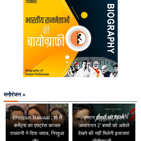
मनोरंजन »
Bhojpuri Bawaal : शो में
इमरान हाशमी की फिल्म
कमेंट्स का एक्ट्रेस काजल
'आवारापन 2' बच्चों को अकेले
राघवानी ने दिया जवाब, निरहुआ
देखने की नहीं मिलेगी इजाजत!