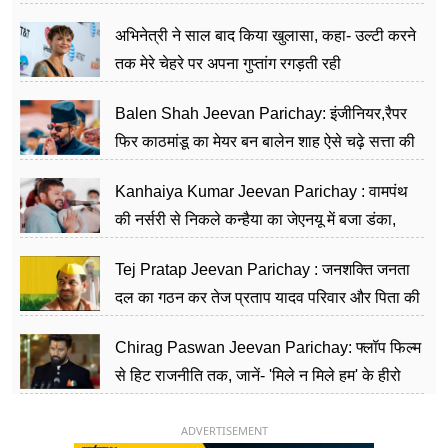
का काम किया
अभिनेत्री ने साल बाद किया खुलासा, कहा- उल्टी करने
तक मेरे चेहरे पर अपना गुप्तांग रगड़ती रही
Balen Shah Jeevan Parichay: इंजीनियर,रैपर
फिर काठमांडू का मेयर बन बालेन शाह ऐसे चढ़े सत्ता की
सीढ़ियां, अब चलाएंगे नेपाल सरकार
Kanhaiya Kumar Jeevan Parichay : वामपंथ
की नर्सरी से निकले कन्हैया का जेएनयू में बजा डंका,
शिक्षा को मानते हैं समाज के बदलाव का हथियार
Tej Pratap Jeevan Parichay : जनशक्ति जनता
दल का गठन कर तेज प्रताप यादव परिवार और पिता की
पार्टी को दे रहे हैं चुनौती, विवादों से है गहरा नाता
Chirag Paswan Jeevan Parichay: फ्लॉप फिल्म
से हिट राजनीति तक, जानें- 'मिले न मिले हम' के हीरो
चिराग पासवान के केंद्रीय मंत्री बनने का सफर
ADVERTISEMENT