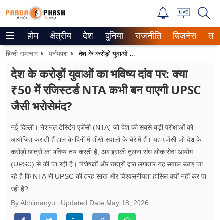
होम
क्षेत्रीय
देश
दुनिया
राजनीति
बिज़नेस
तक
Trending on Google News
हिन्दी समाचार
पर्दाफाश
देश के करोड़ों युवाओं का भविष्य दांव पर: क्या ₹50 में रजिस्टर्ड NTA कभी बन पाएगी UPSC जैसी भरोसेमंद?
ePaper
देश के करोड़ों युवाओं का भविष्य दांव पर: क्या
₹50 में रजिस्टर्ड NTA कभी बन पाएगी UPSC
वेब स्टोरीज
जैसी भरोसेमंद?
उत्तर प्रदेश
नई दिल्ली। नेशनल टेस्टिंग एजेंसी (NTA) जो देश की सबसे बड़ी परीक्षाओं को
गैलरी
आयोजित कराती हैं हाल के दिनों में तीखे सवालों के घेरे में हैं। यह एजेंसी जो देश के
करोड़ों छात्रों का भविष्य तय करती है, अब इसकी तुलना संघ लोक सेवा आयोग
वीडियो
(UPSC) से की जा रही है। विशेषज्ञों और छात्रों द्वारा लगातार यह सवाल उठाए जा
रहे है कि NTA भी UPSC की तरह साख और विश्वसनीयता हासिल क्यों नहीं कर पा
रिलेशनशिप
रही है?
जीवन मंत्रा
By Abhimanyu
Updated Date
May 18, 2026