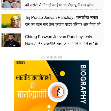
की नर्सरी से निकले कन्हैया का जेएनयू में बजा डंका,
शिक्षा को मानते हैं समाज के बदलाव का हथियार
Tej Pratap Jeevan Parichay : जनशक्ति जनता
दल का गठन कर तेज प्रताप यादव परिवार और पिता की
पार्टी को दे रहे हैं चुनौती, विवादों से है गहरा नाता
Chirag Paswan Jeevan Parichay: फ्लॉप
फिल्म से हिट राजनीति तक, जानें- 'मिले न मिले हम' के
हीरो चिराग पासवान के केंद्रीय मंत्री बनने का सफर
ADVERTISEMENT