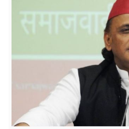
फूड
सेहत
ब्‍यूटी
जॉब्स
शिक्षा
अन्य खबरें