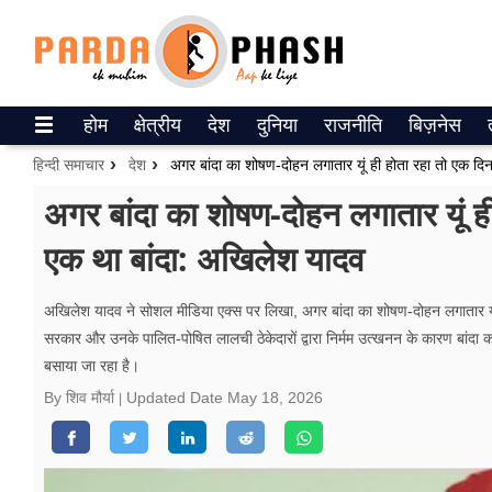
Trending on Google News
होम
क्षेत्रीय
देश
दुनिया
राजनीति
बिज़नेस
ePaper
हिन्दी समाचार
देश
वेब स्टोरीज
अगर बांदा का शोषण-दोहन लगातार यूं ही
एक था बांदा: अखिलेश यादव
उत्तर प्रदेश
गैलरी
अखिलेश यादव ने सोशल मीडिया एक्स पर लिखा, अगर बांदा का शोषण-दोहन लगातार यू
सरकार और उनके पालित-पोषित लालची ठेकेदारों द्वारा निर्मम उत्खनन के कारण बांदा क
वीडियो
बसाया जा रहा है।
रिलेशनशिप
By शिव मौर्या
Updated Date
May 18, 2026
जीवन मंत्रा