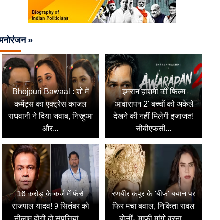
मनोरंजन »
Bhojpuri Bawaal : शो में
इमरान हाशमी की फिल्म
कमेंट्स का एक्ट्रेस काजल
'आवारापन 2' बच्चों को अकेले
राघवानी ने दिया जवाब, निरहुआ
देखने की नहीं मिलेगी इजाजत!
और...
सीबीएफसी...
16 करोड़ के कर्ज में फंसे
रणबीर कपूर के 'बीफ' बयान पर
राजपाल यादव! 9 सितंबर को
फिर मचा बवाल, निकिता रावल
नीलाम होंगी दो संपत्तियां,...
बोलीं- 'माफी मांगो वरना...