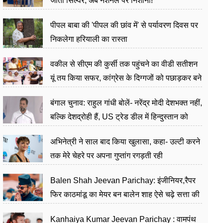
जीता सिल्वर, अब नेशनल पर निशाना!
पीपल बाबा की 'पीपल की छांव में' से पर्यावरण दिवस पर
निकलेगा हरियाली का रास्ता
वकील से सीएम की कुर्सी तक पहुंचने का वीडी सतीशन
यूं तय किया सफर, कांग्रेस के दिग्गजों को पछाड़कर बने
जननेता
बंगाल चुनाव: राहुल गांधी बोलें- नरेंद्र मोदी देशभक्त नहीं,
बल्कि देशद्रोही हैं, US ट्रेड डील में हिन्दुस्तान को
बेचने का काम किया
अभिनेत्री ने साल बाद किया खुलासा, कहा- उल्टी करने
तक मेरे चेहरे पर अपना गुप्तांग रगड़ती रही
Balen Shah Jeevan Parichay: इंजीनियर,रैपर
फिर काठमांडू का मेयर बन बालेन शाह ऐसे चढ़े सत्ता की
सीढ़ियां, अब चलाएंगे नेपाल सरकार
Kanhaiya Kumar Jeevan Parichay : वामपंथ