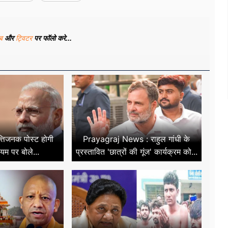
ूब
और
ट्विटर
पर फॉलो करे...
पत्तिजनक पोस्ट होगी
Prayagraj News : राहुल गांधी के
यम पर बोले...
प्रस्तावित 'छात्रों की गूंज' कार्यक्रम को...