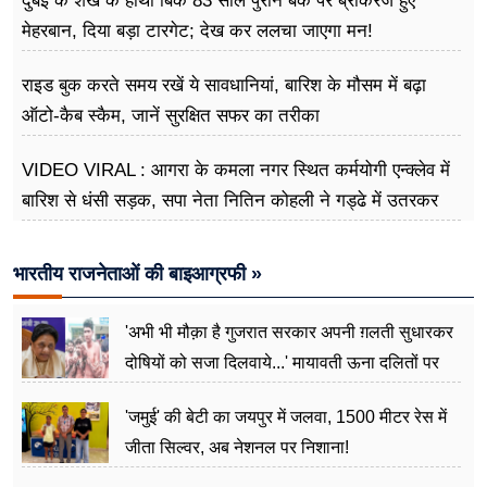
दुबई के शेख के हाथों बिके 83 साल पुराने बैंक पर ब्रोकरेज हुए
मेहरबान, दिया बड़ा टारगेट; देख कर ललचा जाएगा मन!
राइड बुक करते समय रखें ये सावधानियां, बारिश के मौसम में बढ़ा
ऑटो-कैब स्कैम, जानें सुरक्षित सफर का तरीका
VIDEO VIRAL : आगरा के कमला नगर स्थित कर्मयोगी एन्क्लेव में
बारिश से धंसी सड़क, सपा नेता नितिन कोहली ने गड्ढे में उतरकर
मापी विकास की गहराई
भारतीय राजनेताओं की बाइआग्रफी »
'अभी भी मौक़ा है गुजरात सरकार अपनी ग़लती सुधारकर
दोषियों को सजा दिलवाये...' मायावती ऊना दलितों पर
अत्याचार मामले में हुईं आगबबूला
'जमुई' की बेटी का जयपुर में जलवा, 1500 मीटर रेस में
जीता सिल्वर, अब नेशनल पर निशाना!