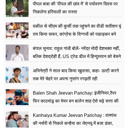
पीपल बाबा की 'पीपल की छांव में' से पर्यावरण दिवस पर
निकलेगा हरियाली का रास्ता
वकील से सीएम की कुर्सी तक पहुंचने का वीडी सतीशन यूं
तय किया सफर, कांग्रेस के दिग्गजों को पछाड़कर बने
जननेता
बंगाल चुनाव: राहुल गांधी बोलें- नरेंद्र मोदी देशभक्त नहीं,
बल्कि देशद्रोही हैं, US ट्रेड डील में हिन्दुस्तान को बेचने
का काम किया
अभिनेत्री ने साल बाद किया खुलासा, कहा- उल्टी करने
तक मेरे चेहरे पर अपना गुप्तांग रगड़ती रही
Balen Shah Jeevan Parichay: इंजीनियर,रैपर
फिर काठमांडू का मेयर बन बालेन शाह ऐसे चढ़े सत्ता की
सीढ़ियां, अब चलाएंगे नेपाल सरकार
Kanhaiya Kumar Jeevan Parichay : वामपंथ
की नर्सरी से निकले कन्हैया का जेएनयू में बजा डंका,