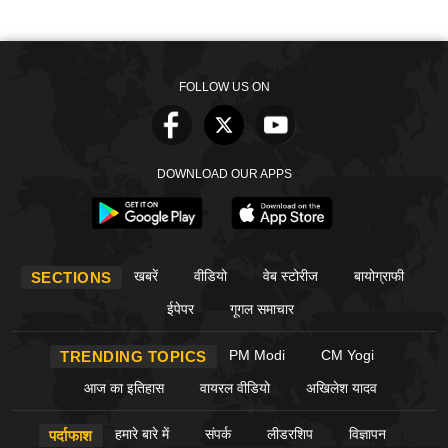
FOLLOW US ON
DOWNLOAD OUR APPS
खबरें
वीडियो
वेब स्टोरीज
बायोग्राफी
SECTIONS
ईपेपर
गूगल समाचार
PM Modi
CM Yogi
TRENDING TOPICS
आज का इतिहास
वायरल वीडियो
अखिलेश यादव
हमारे बारे में
संपर्क
लीडरशिप
विज्ञापन
पर्दाफाश