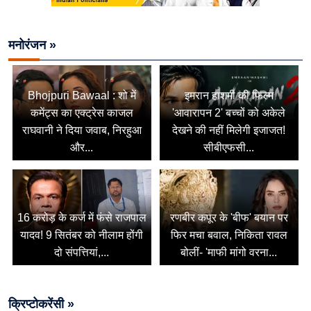
मनोरंजन »
Bhojpuri Bawaal : शो में
इमरान हाशमी की फिल्म
कमेंट्स का एक्ट्रेस काजल
'आवारापन 2' बच्चों को अकेले
राघवानी ने दिया जवाब, निरहुआ
देखने की नहीं मिलेगी इजाजत!
और...
सीबीएफसी...
16 करोड़ के कर्ज में फंसे राजपाल
रणबीर कपूर के 'बीफ' बयान पर
यादव! 9 सितंबर को नीलाम होंगी
फिर मचा बवाल, निकिता रावल
दो संपत्तियां,...
बोलीं- 'माफी मांगो वरना...
क्रिप्टोकरेंसी »