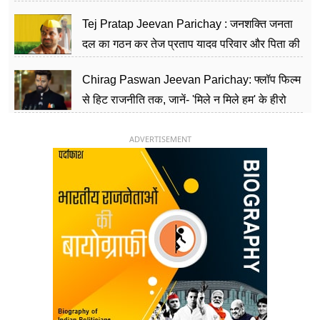
शिक्षा को मानते हैं समाज के बदलाव का हथियार
Tej Pratap Jeevan Parichay : जनशक्ति जनता
दल का गठन कर तेज प्रताप यादव परिवार और पिता की
पार्टी को दे रहे हैं चुनौती, विवादों से है गहरा नाता
Chirag Paswan Jeevan Parichay: फ्लॉप फिल्म
से हिट राजनीति तक, जानें- 'मिले न मिले हम' के हीरो
चिराग पासवान के केंद्रीय मंत्री बनने का सफर
ADVERTISEMENT