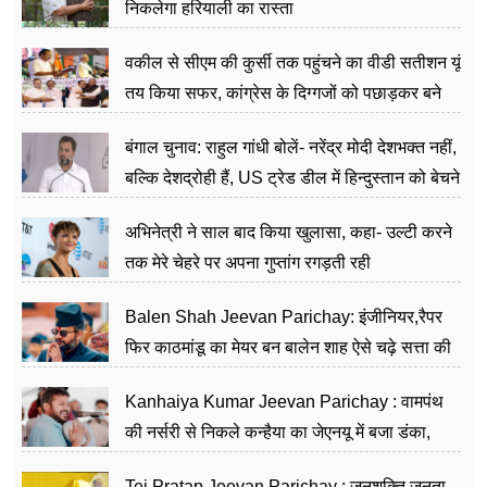
निकलेगा हरियाली का रास्ता
वकील से सीएम की कुर्सी तक पहुंचने का वीडी सतीशन यूं
तय किया सफर, कांग्रेस के दिग्गजों को पछाड़कर बने
जननेता
बंगाल चुनाव: राहुल गांधी बोलें- नरेंद्र मोदी देशभक्त नहीं,
बल्कि देशद्रोही हैं, US ट्रेड डील में हिन्दुस्तान को बेचने
का काम किया
अभिनेत्री ने साल बाद किया खुलासा, कहा- उल्टी करने
तक मेरे चेहरे पर अपना गुप्तांग रगड़ती रही
Balen Shah Jeevan Parichay: इंजीनियर,रैपर
फिर काठमांडू का मेयर बन बालेन शाह ऐसे चढ़े सत्ता की
सीढ़ियां, अब चलाएंगे नेपाल सरकार
Kanhaiya Kumar Jeevan Parichay : वामपंथ
की नर्सरी से निकले कन्हैया का जेएनयू में बजा डंका,
शिक्षा को मानते हैं समाज के बदलाव का हथियार
Tej Pratap Jeevan Parichay : जनशक्ति जनता