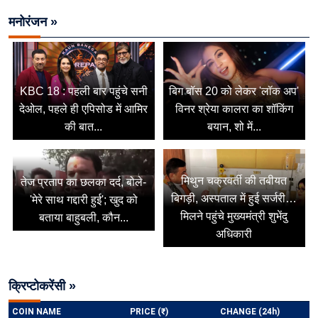
मनोरंजन »
KBC 18 : पहली बार पहुंचे सनी
बिग बॉस 20 को लेकर 'लॉक अप'
देओल, पहले ही एपिसोड में आमिर
विनर श्रेया कालरा का शॉकिंग
की बात...
बयान, शो में...
मिथुन चक्रवर्ती की तबीयत
तेज प्रताप का छलका दर्द, बोले-
बिगड़ी, अस्पताल में हुई सर्जरी…
'मेरे साथ गद्दारी हुई'; खुद को
मिलने पहुंचे मुख्यमंत्री शुभेंदु
बताया बाहुबली, कौन...
अधिकारी
क्रिप्टोकरेंसी »