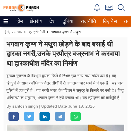
होम
क्षेत्रीय
देश
दुनिया
राजनीति
बिज़नेस
तक
Trending on Google News
हिन्दी समाचार
एस्ट्रोलोजी
भगवान कृष्ण ने मथुरा छोड़ने के बाद बसाई थी द्वारका नगरी,उनके प्रपौत्र वज्रनाभ ने करवाया था द्वारकाधीश मंदिर का निर्माण
ePaper
भगवान कृष्ण ने मथुरा छोड़ने के बाद बसाई थी
द्वारका नगरी,उनके प्रपौत्र वज्रनाभ ने करवाया
वेब स्टोरीज
था द्वारकाधीश मंदिर का निर्माण
उत्तर प्रदेश
द्वारका गुजरात के देवभूमि द्वारका जिले में स्थित एक नगर तथा तीर्थस्थल है। यह
गैलरी
हिन्दुओं के साथ सर्वाधिक पवित्र तीर्थों में से एक तथा चार धामों में से एक है। यह सात
पुरियों में एक पुरी है। यह नगरी भारत के पश्चिम में समुद्र के किनारे पर बसी है। हिन्दू
वीडियो
धर्मग्रन्थों के अनुसार, भगवान कृष्ण ने इसे बसाया था। यह श्रीकृष्ण की कर्मभूमि है।
रिलेशनशिप
By santosh singh
Updated Date
June 19, 2026
जीवन मंत्रा