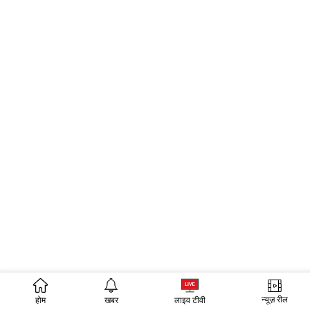
न्यूज़ रील
होम
खबर
लाइव टीवी