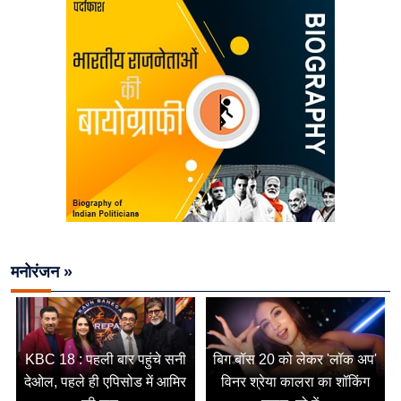
मनोरंजन »
KBC 18 : पहली बार पहुंचे सनी
बिग बॉस 20 को लेकर 'लॉक अप'
देओल, पहले ही एपिसोड में आमिर
विनर श्रेया कालरा का शॉकिंग