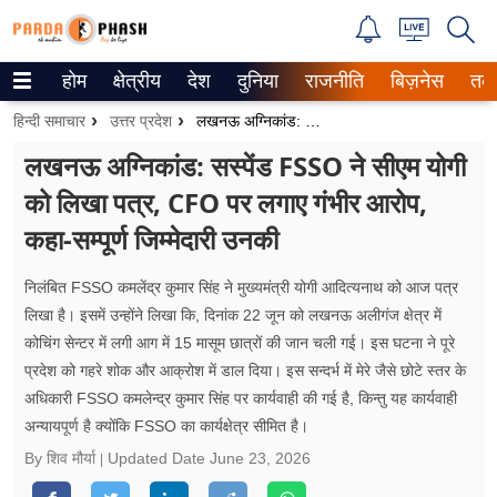
होम
क्षेत्रीय
देश
दुनिया
राजनीति
बिज़नेस
तक
Trending on Google News
हिन्दी समाचार
उत्तर प्रदेश
लखनऊ अग्निकांड: सस्पेंड FSSO ने सीएम योगी को लिखा पत्र, CFO पर लगाए गंभीर आरोप, कहा-सम्पूर्ण जिम्मेदारी उनकी
ePaper
लखनऊ अग्निकांड: सस्पेंड FSSO ने सीएम योगी
को लिखा पत्र, CFO पर लगाए गंभीर आरोप,
वेब स्टोरीज
कहा-सम्पूर्ण जिम्मेदारी उनकी
उत्तर प्रदेश
निलंबित FSSO कमलेंद्र कुमार सिंह ने मुख्यमंत्री योगी आदित्यनाथ को आज पत्र
गैलरी
लिखा है। इसमें उन्होंने लिखा कि, दिनांक 22 जून को लखनऊ अलीगंज क्षेत्र में
कोचिंग सेन्टर में लगी आग में 15 मासूम छात्रों की जान चली गई। इस घटना ने पूरे
वीडियो
प्रदेश को गहरे शोक और आक्रोश में डाल दिया। इस सन्दर्भ में मेरे जैसे छोटे स्तर के
अधिकारी FSSO कमलेन्द्र कुमार सिंह पर कार्यवाही की गई है, किन्तु यह कार्यवाही
रिलेशनशिप
अन्यायपूर्ण है क्योंकि FSSO का कार्यक्षेत्र सीमित है।
जीवन मंत्रा
By शिव मौर्या
Updated Date
June 23, 2026