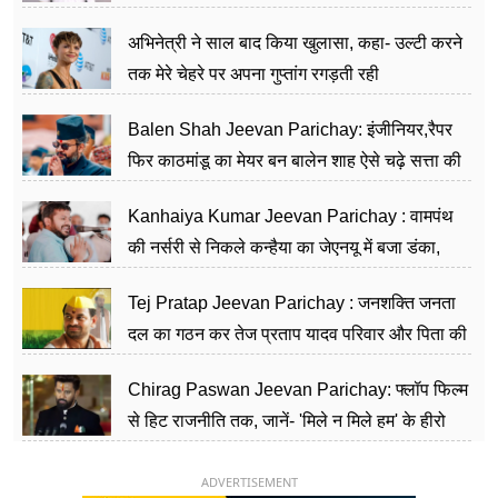
का काम किया
अभिनेत्री ने साल बाद किया खुलासा, कहा- उल्टी करने
तक मेरे चेहरे पर अपना गुप्तांग रगड़ती रही
Balen Shah Jeevan Parichay: इंजीनियर,रैपर
फिर काठमांडू का मेयर बन बालेन शाह ऐसे चढ़े सत्ता की
सीढ़ियां, अब चलाएंगे नेपाल सरकार
Kanhaiya Kumar Jeevan Parichay : वामपंथ
की नर्सरी से निकले कन्हैया का जेएनयू में बजा डंका,
शिक्षा को मानते हैं समाज के बदलाव का हथियार
Tej Pratap Jeevan Parichay : जनशक्ति जनता
दल का गठन कर तेज प्रताप यादव परिवार और पिता की
पार्टी को दे रहे हैं चुनौती, विवादों से है गहरा नाता
Chirag Paswan Jeevan Parichay: फ्लॉप फिल्म
से हिट राजनीति तक, जानें- 'मिले न मिले हम' के हीरो
चिराग पासवान के केंद्रीय मंत्री बनने का सफर
ADVERTISEMENT