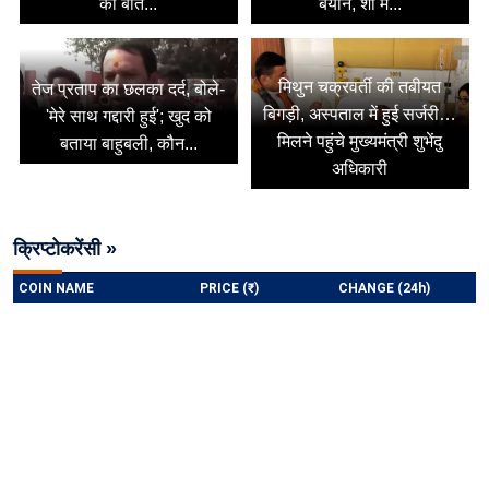
की बात...
बयान, शो में...
मिथुन चक्रवर्ती की तबीयत
तेज प्रताप का छलका दर्द, बोले-
बिगड़ी, अस्पताल में हुई सर्जरी…
'मेरे साथ गद्दारी हुई'; खुद को
मिलने पहुंचे मुख्यमंत्री शुभेंदु
बताया बाहुबली, कौन...
अधिकारी
क्रिप्टोकरेंसी »