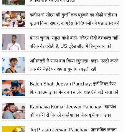
निकलेगा हरियाली का रास्ता
वकील से सीएम की कुर्सी तक पहुंचने का वीडी सतीशन
यूं तय किया सफर, कांग्रेस के दिग्गजों को पछाड़कर बने
जननेता
बंगाल चुनाव: राहुल गांधी बोलें- नरेंद्र मोदी देशभक्त नहीं,
बल्कि देशद्रोही हैं, US ट्रेड डील में हिन्दुस्तान को
बेचने का काम किया
अभिनेत्री ने साल बाद किया खुलासा, कहा- उल्टी करने
तक मेरे चेहरे पर अपना गुप्तांग रगड़ती रही
Balen Shah Jeevan Parichay: इंजीनियर,रैपर
फिर काठमांडू का मेयर बन बालेन शाह ऐसे चढ़े सत्ता की
सीढ़ियां, अब चलाएंगे नेपाल सरकार
Kanhaiya Kumar Jeevan Parichay : वामपंथ
की नर्सरी से निकले कन्हैया का जेएनयू में बजा डंका,
शिक्षा को मानते हैं समाज के बदलाव का हथियार
Tej Pratap Jeevan Parichay : जनशक्ति जनता