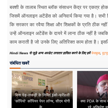
बक्शी के तालाब स्थित ब्लॉक संसाधन केंद्र पर एकत्र होक
जिसमें ऑनलाइन अटेंडेंस को अनिवार्य किया गया है। सभी शि
कि सरकार का रवैया शिक्षा और शिक्षकों के प्रति ठीक नहीं ह
उन्हें ऑनलाइन अटेंडेंस के दायरे में लाना ठीक नहीं है जब
काम कराती है जो उनके लिए अतिरिक्त काम होता है। इस
Hindi News से जुड़े अन्य अपडेट लगातार हासिल करने के लिए हमें
फेसबुक
,
यूट्य
संबंधित खबरें
बिना पेड़-लकड़ी के निर्मित ईको-फ्रेंडली
'कॉपियो' कॉपियर पेपर लॉन्च, सीएम योगी
क्या PDA के साथ ब्
के...
रहे अखिलेश य