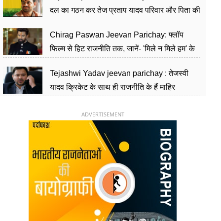
दल का गठन कर तेज प्रताप यादव परिवार और पिता की
पार्टी को दे रहे हैं चुनौती, विवादों से है गहरा नाता
Chirag Paswan Jeevan Parichay: फ्लॉप
फिल्म से हिट राजनीति तक, जानें- 'मिले न मिले हम' के
हीरो चिराग पासवान के केंद्रीय मंत्री बनने का सफर
Tejashwi Yadav jeevan parichay : तेजस्वी
यादव क्रिकेट के साथ ही राजनीति के हैं माहिर
खिलाड़ी, 26 साल की उम्र में संभाली डिप्टी सीएम की
कुर्सी
ADVERTISEMENT