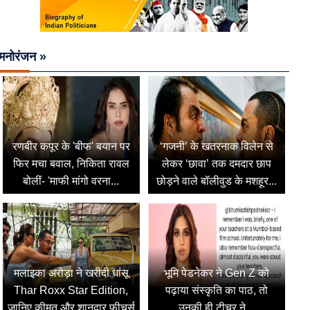
मनोरंजन »
रणबीर कपूर के 'बीफ' बयान पर
‘गजनी’ के खतरनाक विलेन से
फिर मचा बवाल, निकिता रावल
लेकर ‘छावा’ तक दमदार छाप
बोलीं- 'माफी मांगो वरना...
छोड़ने वाले बॉलीवुड के मशहूर...
मलाइका अरोड़ा ने खरीदी धांसू
भूमि पेडनेकर ने Gen Z को
Thar Roxx Star Edition,
पढ़ाया संस्कृति का पाठ, तो
जानिए कीमत और शानदार फीचर्स
उनकी ही टीचर ने...