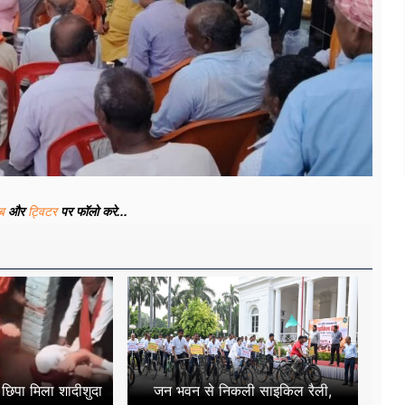
ूब
और
ट्विटर
पर फॉलो करे...
छिपा मिला शादीशुदा
जन भवन से निकली साइकिल रैली,