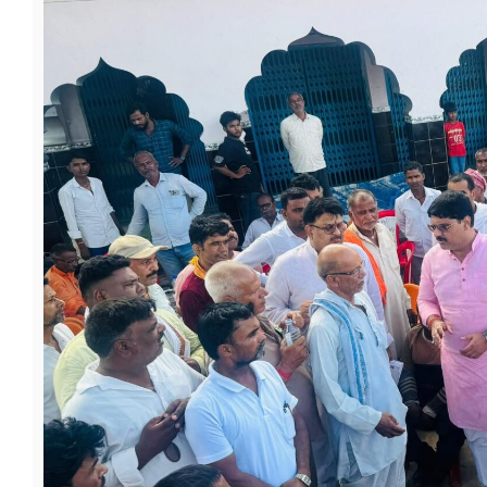
फूड
सेहत
ब्‍यूटी
जॉब्स
शिक्षा
अन्य खबरें