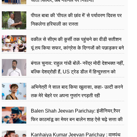
जीता सिल्वर, अब नेशनल पर निशाना!
पीपल बाबा की 'पीपल की छांव में' से पर्यावरण दिवस पर
निकलेगा हरियाली का रास्ता
वकील से सीएम की कुर्सी तक पहुंचने का वीडी सतीशन
यूं तय किया सफर, कांग्रेस के दिग्गजों को पछाड़कर बने
जननेता
बंगाल चुनाव: राहुल गांधी बोलें- नरेंद्र मोदी देशभक्त नहीं,
बल्कि देशद्रोही हैं, US ट्रेड डील में हिन्दुस्तान को
बेचने का काम किया
अभिनेत्री ने साल बाद किया खुलासा, कहा- उल्टी करने
तक मेरे चेहरे पर अपना गुप्तांग रगड़ती रही
Balen Shah Jeevan Parichay: इंजीनियर,रैपर
फिर काठमांडू का मेयर बन बालेन शाह ऐसे चढ़े सत्ता की
सीढ़ियां, अब चलाएंगे नेपाल सरकार
Kanhaiya Kumar Jeevan Parichay : वामपंथ