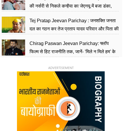
की नर्सरी से निकले कन्हैया का जेएनयू में बजा डंका,
शिक्षा को मानते हैं समाज के बदलाव का हथियार
Tej Pratap Jeevan Parichay : जनशक्ति जनता
दल का गठन कर तेज प्रताप यादव परिवार और पिता की
पार्टी को दे रहे हैं चुनौती, विवादों से है गहरा नाता
Chirag Paswan Jeevan Parichay: फ्लॉप
फिल्म से हिट राजनीति तक, जानें- 'मिले न मिले हम' के
हीरो चिराग पासवान के केंद्रीय मंत्री बनने का सफर
ADVERTISEMENT