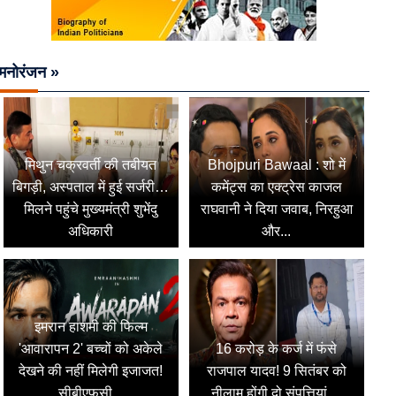
मनोरंजन »
मिथुन चक्रवर्ती की तबीयत
Bhojpuri Bawaal : शो में
बिगड़ी, अस्पताल में हुई सर्जरी…
कमेंट्स का एक्ट्रेस काजल
मिलने पहुंचे मुख्यमंत्री शुभेंदु
राघवानी ने दिया जवाब, निरहुआ
अधिकारी
और...
इमरान हाशमी की फिल्म
'आवारापन 2' बच्चों को अकेले
16 करोड़ के कर्ज में फंसे
देखने की नहीं मिलेगी इजाजत!
राजपाल यादव! 9 सितंबर को
सीबीएफसी...
नीलाम होंगी दो संपत्तियां,...