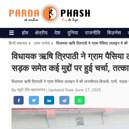
Trending on Google News
होम
क्षेत्रीय
देश
दुनिया
राजनीति
बिज़नेस
ePaper
हिन्दी समाचार
उत्तर प्रदेश
वेब स्टोरीज
विधायक ऋषि त्रिपाठी ने ग्राम पैसिया
सड़क समेत कई मुद्दों पर हुई चर्चा, त
उत्तर प्रदेश
गैलरी
विधायक ऋषि त्रिपाठी ने ग्राम पैसिया ललाइन में की जनचौपाल,बिजली, पानी, सड़क सम
By ब्यूरो टीम महराजगंज
Updated Date
June 17, 2025
वीडियो
रिलेशनशिप
जीवन मंत्रा