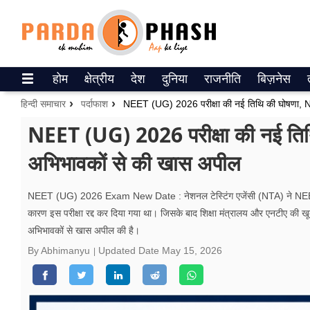
Trending on Google News
होम
क्षेत्रीय
देश
दुनिया
राजनीति
बिज़नेस
ePaper
हिन्दी समाचार
पर्दाफाश
वेब स्टोरीज
NEET (UG) 2026 परीक्षा की नई तिथि क
अभिभावकों से की खास अपील
उत्तर प्रदेश
गैलरी
NEET (UG) 2026 Exam New Date : नेशनल टेस्टिंग एजेंसी (NTA) ने NEET-UG 
कारण इस परीक्षा रद्द कर दिया गया था। जिसके बाद शिक्षा मंत्रालय और एनटीए की खूब
वीडियो
अभिभावकों से खास अपील की है।
रिलेशनशिप
By Abhimanyu
Updated Date
May 15, 2026
जीवन मंत्रा