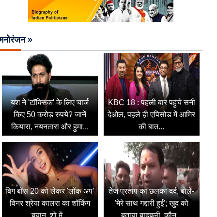
मनोरंजन »
यश ने 'टॉक्सिक' के लिए चार्ज
KBC 18 : पहली बार पहुंचे सनी
किए 50 करोड़ रुपये? जानें
देओल, पहले ही एपिसोड में आमिर
कियारा, नयनतारा और हुमा...
की बात...
बिग बॉस 20 को लेकर 'लॉक अप'
तेज प्रताप का छलका दर्द, बोले-
विनर श्रेया कालरा का शॉकिंग
'मेरे साथ गद्दारी हुई'; खुद को
बयान, शो में...
बताया बाहुबली, कौन...