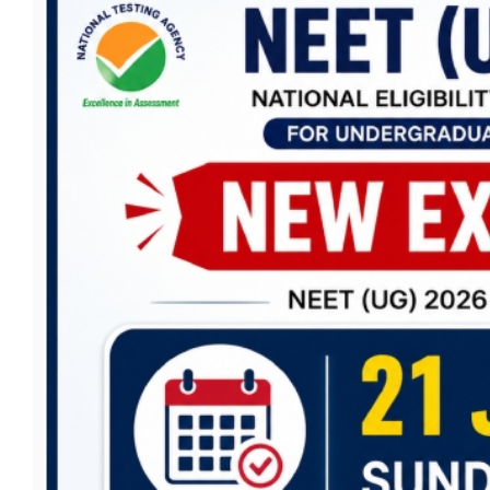
फूड
सेहत
ब्‍यूटी
जॉब्स
शिक्षा
अन्य खबरें