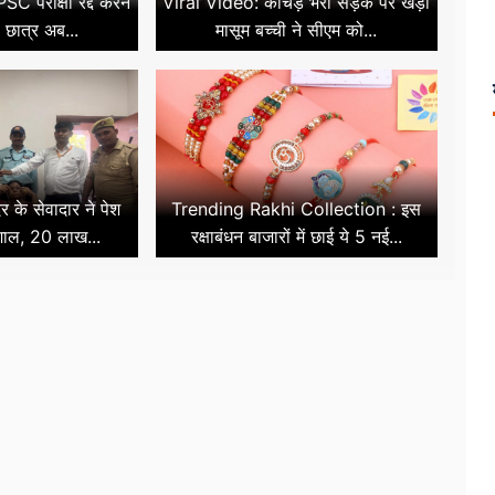
C परीक्षा रद्द करने
Viral Video: कीचड़ भरी सड़क पर खड़ी
, छात्र अब...
मासूम बच्ची ने सीएम को...
िर के सेवादार ने पेश
Trending Rakhi Collection : इस
शाल, 20 लाख...
रक्षाबंधन बाजारों में छाई ये 5 नई...