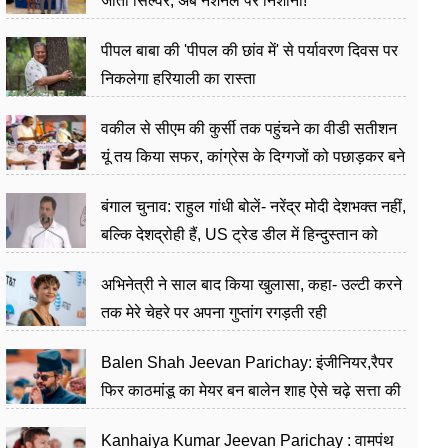
जीता सिल्वर, अब नेशनल पर निशाना!
पीपल बाबा की 'पीपल की छांव में' से पर्यावरण दिवस पर
निकलेगा हरियाली का रास्ता
वकील से सीएम की कुर्सी तक पहुंचने का वीडी सतीशन
यूं तय किया सफर, कांग्रेस के दिग्गजों को पछाड़कर बने
जननेता
बंगाल चुनाव: राहुल गांधी बोलें- नरेंद्र मोदी देशभक्त नहीं,
बल्कि देशद्रोही हैं, US ट्रेड डील में हिन्दुस्तान को
बेचने का काम किया
अभिनेत्री ने साल बाद किया खुलासा, कहा- उल्टी करने
तक मेरे चेहरे पर अपना गुप्तांग रगड़ती रही
Balen Shah Jeevan Parichay: इंजीनियर,रैपर
फिर काठमांडू का मेयर बन बालेन शाह ऐसे चढ़े सत्ता की
सीढ़ियां, अब चलाएंगे नेपाल सरकार
Kanhaiya Kumar Jeevan Parichay : वामपंथ