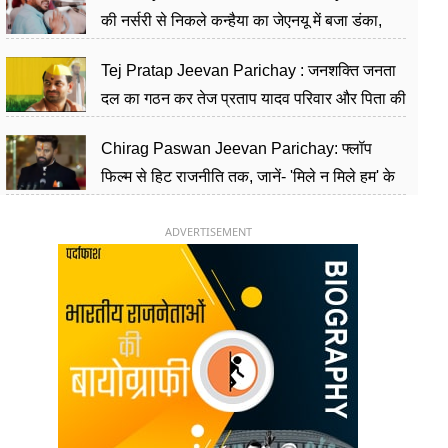
की नर्सरी से निकले कन्हैया का जेएनयू में बजा डंका,
शिक्षा को मानते हैं समाज के बदलाव का हथियार
Tej Pratap Jeevan Parichay : जनशक्ति जनता
दल का गठन कर तेज प्रताप यादव परिवार और पिता की
पार्टी को दे रहे हैं चुनौती, विवादों से है गहरा नाता
Chirag Paswan Jeevan Parichay: फ्लॉप
फिल्म से हिट राजनीति तक, जानें- 'मिले न मिले हम' के
हीरो चिराग पासवान के केंद्रीय मंत्री बनने का सफर
ADVERTISEMENT