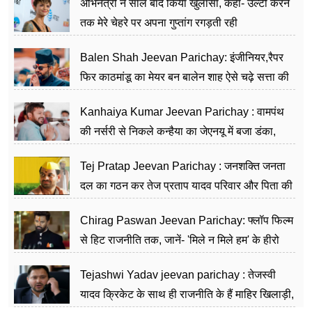
अभिनेत्री ने साल बाद किया खुलासा, कहा- उल्टी करने
तक मेरे चेहरे पर अपना गुप्तांग रगड़ती रही
Balen Shah Jeevan Parichay: इंजीनियर,रैपर
फिर काठमांडू का मेयर बन बालेन शाह ऐसे चढ़े सत्ता की
सीढ़ियां, अब चलाएंगे नेपाल सरकार
Kanhaiya Kumar Jeevan Parichay : वामपंथ
की नर्सरी से निकले कन्हैया का जेएनयू में बजा डंका,
शिक्षा को मानते हैं समाज के बदलाव का हथियार
Tej Pratap Jeevan Parichay : जनशक्ति जनता
दल का गठन कर तेज प्रताप यादव परिवार और पिता की
पार्टी को दे रहे हैं चुनौती, विवादों से है गहरा नाता
Chirag Paswan Jeevan Parichay: फ्लॉप फिल्म
से हिट राजनीति तक, जानें- 'मिले न मिले हम' के हीरो
चिराग पासवान के केंद्रीय मंत्री बनने का सफर
Tejashwi Yadav jeevan parichay : तेजस्वी
यादव क्रिकेट के साथ ही राजनीति के हैं माहिर खिलाड़ी,