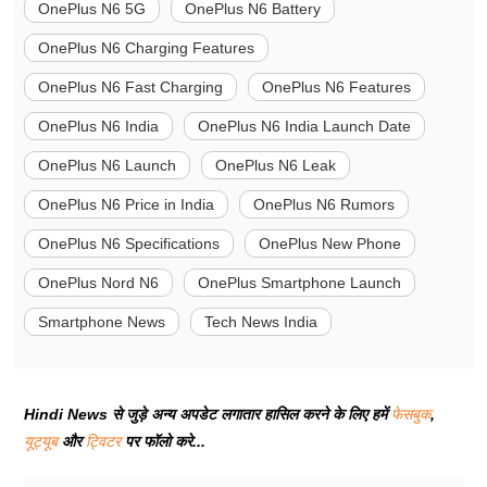
OnePlus N6 5G
OnePlus N6 Battery
OnePlus N6 Charging Features
OnePlus N6 Fast Charging
OnePlus N6 Features
OnePlus N6 India
OnePlus N6 India Launch Date
OnePlus N6 Launch
OnePlus N6 Leak
OnePlus N6 Price in India
OnePlus N6 Rumors
OnePlus N6 Specifications
OnePlus New Phone
OnePlus Nord N6
OnePlus Smartphone Launch
Smartphone News
Tech News India
Hindi News से जुड़े अन्य अपडेट लगातार हासिल करने के लिए हमें
फेसबुक
,
यूट्यूब
और
ट्विटर
पर फॉलो करे...