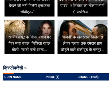
देखने की नहीं मिलेगी इजाजत!
यादव! 9 सितंबर को नीलाम होंगी
सीबीएफसी...
दो संपत्तियां,...
रणबीर कपूर के 'बीफ' बयान पर
‘गजनी’ के खतरनाक विलेन से
फिर मचा बवाल, निकिता रावल
लेकर ‘छावा’ तक दमदार छाप
बोलीं- 'माफी मांगो वरना...
छोड़ने वाले बॉलीवुड के मशहूर...
क्रिप्टोकरेंसी »