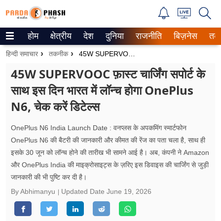
होम
क्षेत्रीय
देश
दुनिया
राजनीति
बिज़नेस
तक
Trending on Google News
हिन्दी समाचार
तकनीक
45W SUPERVOOC फ़ास्ट चार्जिंग सपोर्ट के साथ इस दिन भारत में लॉन्च होगा OnePlus N6, चेक करें डिटेल्स
ePaper
45W SUPERVOOC फ़ास्ट चार्जिंग सपोर्ट के
साथ इस दिन भारत में लॉन्च होगा OnePlus
वेब स्टोरीज
N6, चेक करें डिटेल्स
उत्तर प्रदेश
OnePlus N6 India Launch Date : वनप्लस के अपकमिंग स्मार्टफोन
गैलरी
OnePlus N6 की बैटरी की जानकारी और कीमत की रेंज का पता चला है, साथ ही
इसके 30 जून को लॉन्च होने की तारीख भी सामने आई है। अब, कंपनी ने Amazon
वीडियो
और OnePlus India की माइक्रोसाइट्स के ज़रिए इस डिवाइस की चार्जिंग से जुड़ी
जानकारी की भी पुष्टि कर दी है।
रिलेशनशिप
By Abhimanyu
Updated Date
June 19, 2026
जीवन मंत्रा