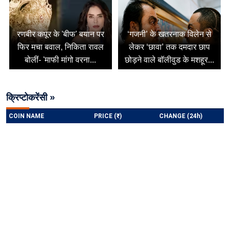
रणबीर कपूर के 'बीफ' बयान पर
‘गजनी’ के खतरनाक विलेन से
फिर मचा बवाल, निकिता रावल
लेकर ‘छावा’ तक दमदार छाप
बोलीं- 'माफी मांगो वरना...
छोड़ने वाले बॉलीवुड के मशहूर...
क्रिप्टोकरेंसी »