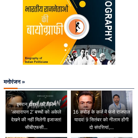
मनोरंजन »
इमरान हाशमी की फिल्म
'आवारापन 2' बच्चों को अकेले
16 करोड़ के कर्ज में फंसे राजपाल
देखने की नहीं मिलेगी इजाजत!
यादव! 9 सितंबर को नीलाम होंगी
सीबीएफसी...
दो संपत्तियां,...