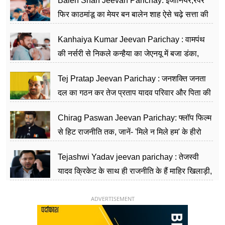
Balen Shah Jeevan Parichay: इंजीनियर,रैपर
फिर काठमांडू का मेयर बन बालेन शाह ऐसे चढ़े सत्ता की
सीढ़ियां, अब चलाएंगे नेपाल सरकार
Kanhaiya Kumar Jeevan Parichay : वामपंथ
की नर्सरी से निकले कन्हैया का जेएनयू में बजा डंका,
शिक्षा को मानते हैं समाज के बदलाव का हथियार
Tej Pratap Jeevan Parichay : जनशक्ति जनता
दल का गठन कर तेज प्रताप यादव परिवार और पिता की
पार्टी को दे रहे हैं चुनौती, विवादों से है गहरा नाता
Chirag Paswan Jeevan Parichay: फ्लॉप फिल्म
से हिट राजनीति तक, जानें- 'मिले न मिले हम' के हीरो
चिराग पासवान के केंद्रीय मंत्री बनने का सफर
Tejashwi Yadav jeevan parichay : तेजस्वी
यादव क्रिकेट के साथ ही राजनीति के हैं माहिर खिलाड़ी,
26 साल की उम्र में संभाली डिप्टी सीएम की कुर्सी
ADVERTISEMENT