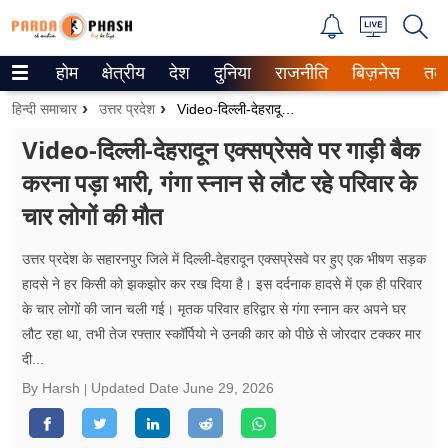
होम
क्षेत्रीय
देश
दुनिया
राजनीति
बिज़नेस
तक
Trending on Google News
हिन्दी समाचार
उत्तर प्रदेश
Video-दिल्ली-देहरादून एक्सप्रेसवे पर गाड़ी बैक करना पड़ा भारी, गंगा स्नान से लौट रहे परिवार के चार लोगों की मौत
ePaper
Video-दिल्ली-देहरादून एक्सप्रेसवे पर गाड़ी बैक
करना पड़ा भारी, गंगा स्नान से लौट रहे परिवार के
वेब स्टोरीज
चार लोगों की मौत
उत्तर प्रदेश
उत्तर प्रदेश के सहारनपुर जिले में दिल्ली-देहरादून एक्सप्रेसवे पर हुए एक भीषण सड़क
गैलरी
हादसे ने हर किसी को झकझोर कर रख दिया है। इस दर्दनाक हादसे में एक ही परिवार
के चार लोगों की जान चली गई। मृतक परिवार हरिद्वार से गंगा स्नान कर अपने घर
वीडियो
लौट रहा था, तभी तेज रफ्तार स्कॉर्पियो ने उनकी कार को पीछे से जोरदार टक्कर मार
दी...
रिलेशनशिप
By Harsh
Updated Date
June 29, 2026
जीवन मंत्रा