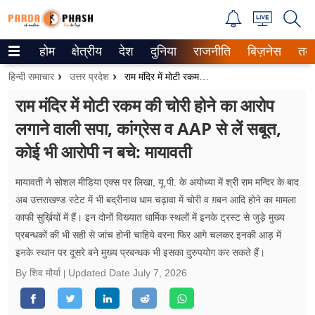
होम
क्षेत्रीय
देश
दुनिया
राजनीति
बिज़नेस
तक
Trending on Google News
हिन्दी समाचार
उत्तर प्रदेश
राम मंदिर में मोटी रकम की चोरी होने का आरोप लगाने वाली सपा, कांग्रेस व AAP से लें सबूत, कोई भी आरोपी न बचे: मायावती
ePaper
राम मंदिर में मोटी रकम की चोरी होने का आरोप
लगाने वाली सपा, कांग्रेस व AAP से लें सबूत,
वेब स्टोरीज
कोई भी आरोपी न बचे: मायावती
उत्तर प्रदेश
मायावती ने सोशल मीडिया एक्स पर लिखा, यू.पी. के अयोध्या में श्री राम मन्दिर के बाद
गैलरी
अब उत्तराखण्ड स्टेट में भी बद्रीनाथ धाम चढ़ावा में चोरी व ग़बन आदि होने का मामला
काफी सुर्ख़ियों में हैं। इन दोनों विख्यात धार्मिक स्थलों में इनके ट्रस्ट से जुड़े मुख्य
वीडियो
प्रबन्धकों की भी सही से जांच होनी चाहिये वरना फिर आगे चलकर इनकी आड़ में
इनके स्थान पर दूसरे बने मुख्य प्रबन्धक भी इसका दुरुपयोग कर सकते हैं।
रिलेशनशिप
By शिव मौर्या
Updated Date
July 7, 2026
जीवन मंत्रा