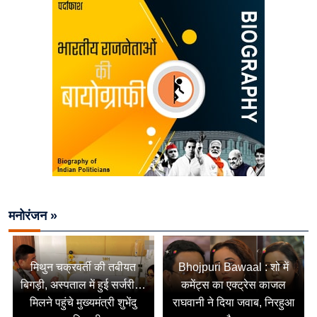
मनोरंजन »
मिथुन चक्रवर्ती की तबीयत
Bhojpuri Bawaal : शो में
बिगड़ी, अस्पताल में हुई सर्जरी…
कमेंट्स का एक्ट्रेस काजल
मिलने पहुंचे मुख्यमंत्री शुभेंदु
राघवानी ने दिया जवाब, निरहुआ