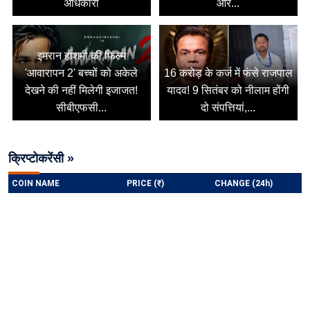
अधिकारी
और...
इमरान हाशमी की फिल्म
'आवारापन 2' बच्चों को अकेले
16 करोड़ के कर्ज में फंसे राजपाल
देखने की नहीं मिलेगी इजाजत!
यादव! 9 सितंबर को नीलाम होंगी
सीबीएफसी...
दो संपत्तियां,...
क्रिप्टोकरेंसी »