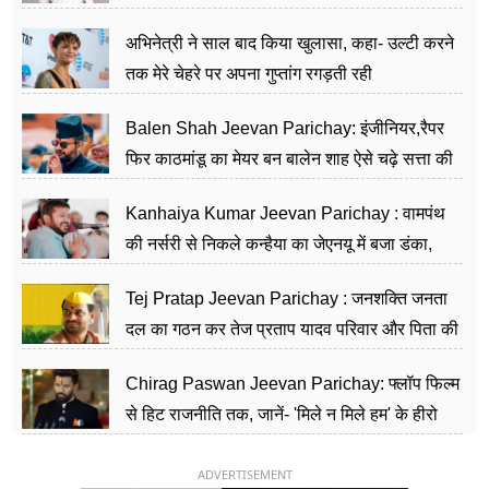
का काम किया
अभिनेत्री ने साल बाद किया खुलासा, कहा- उल्टी करने
तक मेरे चेहरे पर अपना गुप्तांग रगड़ती रही
Balen Shah Jeevan Parichay: इंजीनियर,रैपर
फिर काठमांडू का मेयर बन बालेन शाह ऐसे चढ़े सत्ता की
सीढ़ियां, अब चलाएंगे नेपाल सरकार
Kanhaiya Kumar Jeevan Parichay : वामपंथ
की नर्सरी से निकले कन्हैया का जेएनयू में बजा डंका,
शिक्षा को मानते हैं समाज के बदलाव का हथियार
Tej Pratap Jeevan Parichay : जनशक्ति जनता
दल का गठन कर तेज प्रताप यादव परिवार और पिता की
पार्टी को दे रहे हैं चुनौती, विवादों से है गहरा नाता
Chirag Paswan Jeevan Parichay: फ्लॉप फिल्म
से हिट राजनीति तक, जानें- 'मिले न मिले हम' के हीरो
चिराग पासवान के केंद्रीय मंत्री बनने का सफर
ADVERTISEMENT