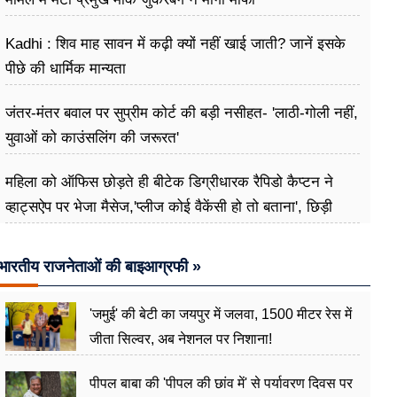
Kadhi : शिव माह सावन में कढ़ी क्यों नहीं खाई जाती? जानें इसके
पीछे की धार्मिक मान्यता
जंतर-मंतर बवाल पर सुप्रीम कोर्ट की बड़ी नसीहत- 'लाठी-गोली नहीं,
युवाओं को काउंसलिंग की जरूरत'
महिला को ऑफिस छोड़ते ही बीटेक डिग्रीधारक रैपिडो कैप्टन ने
व्हाट्सऐप पर भेजा मैसेज,'प्लीज कोई वैकेंसी हो तो बताना', छिड़ी
बहस
भारतीय राजनेताओं की बाइआग्रफी »
'जमुई' की बेटी का जयपुर में जलवा, 1500 मीटर रेस में
जीता सिल्वर, अब नेशनल पर निशाना!
पीपल बाबा की 'पीपल की छांव में' से पर्यावरण दिवस पर