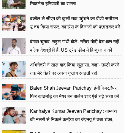
निकलेगा हरियाली का रास्ता
वकील से सीएम की कुर्सी तक पहुंचने का वीडी सतीशन
यूं तय किया सफर, कांग्रेस के दिग्गजों को पछाड़कर बने
जननेता
बंगाल चुनाव: राहुल गांधी बोलें- नरेंद्र मोदी देशभक्त नहीं,
बल्कि देशद्रोही हैं, US ट्रेड डील में हिन्दुस्तान को
बेचने का काम किया
अभिनेत्री ने साल बाद किया खुलासा, कहा- उल्टी करने
तक मेरे चेहरे पर अपना गुप्तांग रगड़ती रही
Balen Shah Jeevan Parichay: इंजीनियर,रैपर
फिर काठमांडू का मेयर बन बालेन शाह ऐसे चढ़े सत्ता की
सीढ़ियां, अब चलाएंगे नेपाल सरकार
Kanhaiya Kumar Jeevan Parichay : वामपंथ
की नर्सरी से निकले कन्हैया का जेएनयू में बजा डंका,
शिक्षा को मानते हैं समाज के बदलाव का हथियार