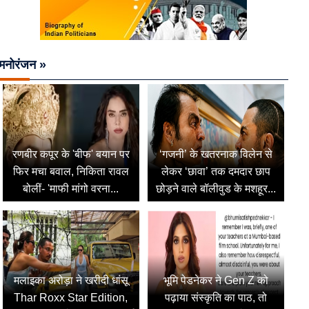
मनोरंजन »
रणबीर कपूर के 'बीफ' बयान पर
‘गजनी’ के खतरनाक विलेन से
फिर मचा बवाल, निकिता रावल
लेकर ‘छावा’ तक दमदार छाप
बोलीं- 'माफी मांगो वरना...
छोड़ने वाले बॉलीवुड के मशहूर...
मलाइका अरोड़ा ने खरीदी धांसू
भूमि पेडनेकर ने Gen Z को
Thar Roxx Star Edition,
पढ़ाया संस्कृति का पाठ, तो