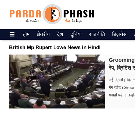
Trending on Google News
होम
क्षेत्रीय
देश
दुनिया
राजनीति
बिज़नेस
ePaper
British Mp Rupert Lowe News in Hindi
वेब स्टोरीज
Grooming Ga
रेप, ब्रिटिश 
उत्तर प्रदेश
नई दिल्ली। ब्रिट
गैलरी
गैंग कांड (Groom
गवाही पढ़ी। उन्हो
वीडियो
रिलेशनशिप
जीवन मंत्रा