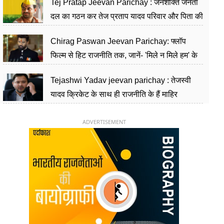
Tej Pratap Jeevan Parichay : जनशक्ति जनता
दल का गठन कर तेज प्रताप यादव परिवार और पिता की
पार्टी को दे रहे हैं चुनौती, विवादों से है गहरा नाता
Chirag Paswan Jeevan Parichay: फ्लॉप
फिल्म से हिट राजनीति तक, जानें- 'मिले न मिले हम' के
हीरो चिराग पासवान के केंद्रीय मंत्री बनने का सफर
Tejashwi Yadav jeevan parichay : तेजस्वी
यादव क्रिकेट के साथ ही राजनीति के हैं माहिर
खिलाड़ी, 26 साल की उम्र में संभाली डिप्टी सीएम की
कुर्सी
ADVERTISEMENT