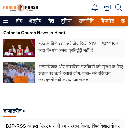
होम
क्षेत्रीय
देश
दुनिया
राजनीति
बिज़नेस
तक
Trending on Google News
Catholic Church News in Hindi
ePaper
ट्रंप के विरोध में उतरे पोप लियो XIV, USCCB ने
कहा कि पोप उनके प्रतिद्वंद्वी नहीं हैं
वेब स्टोरीज
उत्तर प्रदेश
अल्पसंख्यक और नाबालिग लड़कियों की सुरक्षा के लिए
सड़क पर उतरे हजारों लोग, कहा- धर्म परिवर्तन
गैलरी
जबरदस्ती नहीं कराया जा सकता
वीडियो
रिलेशनशिप
ताज़ातरीन »
जीवन मंत्रा
BJP-RSS के इस सिस्टम ने रोजगार खत्म किया, विश्वविद्यालयों पर