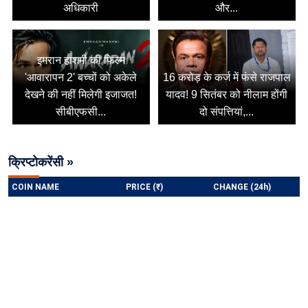
अधिकारी
और...
इमरान हाशमी की फिल्म
'आवारापन 2' बच्चों को अकेले
16 करोड़ के कर्ज में फंसे राजपाल
देखने की नहीं मिलेगी इजाजत!
यादव! 9 सितंबर को नीलाम होंगी
सीबीएफसी...
दो संपत्तियां,...
क्रिप्टोकरेंसी »