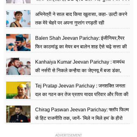
का काम किया
अभिनेत्री ने साल बाद किया खुलासा, कहा- उल्टी करने
तक मेरे चेहरे पर अपना गुप्तांग रगड़ती रही
Balen Shah Jeevan Parichay: इंजीनियर,रैपर
फिर काठमांडू का मेयर बन बालेन शाह ऐसे चढ़े सत्ता की
सीढ़ियां, अब चलाएंगे नेपाल सरकार
Kanhaiya Kumar Jeevan Parichay : वामपंथ
की नर्सरी से निकले कन्हैया का जेएनयू में बजा डंका,
शिक्षा को मानते हैं समाज के बदलाव का हथियार
Tej Pratap Jeevan Parichay : जनशक्ति जनता
दल का गठन कर तेज प्रताप यादव परिवार और पिता की
पार्टी को दे रहे हैं चुनौती, विवादों से है गहरा नाता
Chirag Paswan Jeevan Parichay: फ्लॉप फिल्म
से हिट राजनीति तक, जानें- 'मिले न मिले हम' के हीरो
चिराग पासवान के केंद्रीय मंत्री बनने का सफर
ADVERTISEMENT