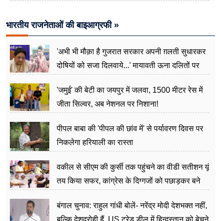
भारतीय राजनेताओं की बाइआग्रफी »
'अभी भी मौक़ा है गुजरात सरकार अपनी ग़लती सुधारकर
दोषियों को सजा दिलवाये...' मायावती ऊना दलितों पर
अत्याचार मामले में हुईं आगबबूला
'जमुई' की बेटी का जयपुर में जलवा, 1500 मीटर रेस में
जीता सिल्वर, अब नेशनल पर निशाना!
पीपल बाबा की 'पीपल की छांव में' से पर्यावरण दिवस पर
निकलेगा हरियाली का रास्ता
वकील से सीएम की कुर्सी तक पहुंचने का वीडी सतीशन यूं
तय किया सफर, कांग्रेस के दिग्गजों को पछाड़कर बने
जननेता
बंगाल चुनाव: राहुल गांधी बोलें- नरेंद्र मोदी देशभक्त नहीं,
बल्कि देशद्रोही हैं, US ट्रेड डील में हिन्दुस्तान को बेचने