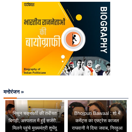
मनोरंजन »
मिथुन चक्रवर्ती की तबीयत
Bhojpuri Bawaal : शो में
बिगड़ी, अस्पताल में हुई सर्जरी…
कमेंट्स का एक्ट्रेस काजल
मिलने पहुंचे मुख्यमंत्री शुभेंदु
राघवानी ने दिया जवाब, निरहुआ