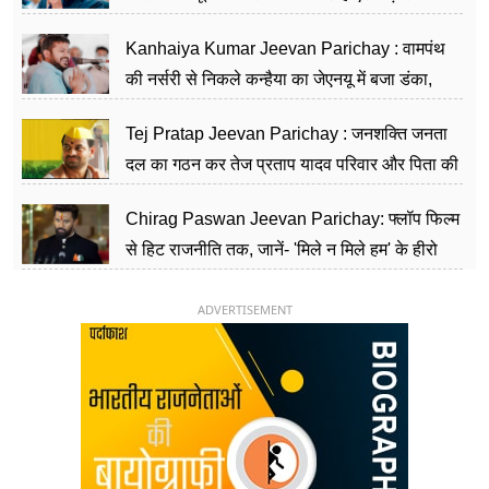
सीढ़ियां, अब चलाएंगे नेपाल सरकार
Kanhaiya Kumar Jeevan Parichay : वामपंथ
की नर्सरी से निकले कन्हैया का जेएनयू में बजा डंका,
शिक्षा को मानते हैं समाज के बदलाव का हथियार
Tej Pratap Jeevan Parichay : जनशक्ति जनता
दल का गठन कर तेज प्रताप यादव परिवार और पिता की
पार्टी को दे रहे हैं चुनौती, विवादों से है गहरा नाता
Chirag Paswan Jeevan Parichay: फ्लॉप फिल्म
से हिट राजनीति तक, जानें- 'मिले न मिले हम' के हीरो
चिराग पासवान के केंद्रीय मंत्री बनने का सफर
ADVERTISEMENT