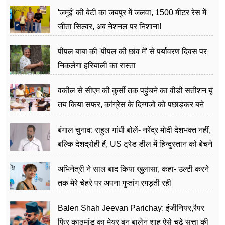
अत्याचार मामले में हुईं आगबबूला
'जमुई' की बेटी का जयपुर में जलवा, 1500 मीटर रेस में
जीता सिल्वर, अब नेशनल पर निशाना!
पीपल बाबा की 'पीपल की छांव में' से पर्यावरण दिवस पर
निकलेगा हरियाली का रास्ता
वकील से सीएम की कुर्सी तक पहुंचने का वीडी सतीशन यूं
तय किया सफर, कांग्रेस के दिग्गजों को पछाड़कर बने
जननेता
बंगाल चुनाव: राहुल गांधी बोलें- नरेंद्र मोदी देशभक्त नहीं,
बल्कि देशद्रोही हैं, US ट्रेड डील में हिन्दुस्तान को बेचने
का काम किया
अभिनेत्री ने साल बाद किया खुलासा, कहा- उल्टी करने
तक मेरे चेहरे पर अपना गुप्तांग रगड़ती रही
Balen Shah Jeevan Parichay: इंजीनियर,रैपर
फिर काठमांडू का मेयर बन बालेन शाह ऐसे चढ़े सत्ता की