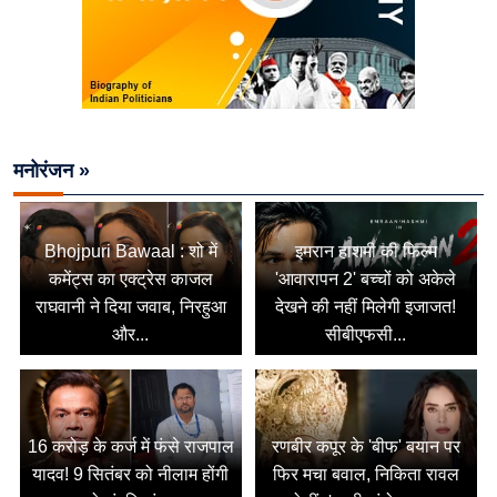
मनोरंजन »
Bhojpuri Bawaal : शो में
इमरान हाशमी की फिल्म
कमेंट्स का एक्ट्रेस काजल
'आवारापन 2' बच्चों को अकेले
राघवानी ने दिया जवाब, निरहुआ
देखने की नहीं मिलेगी इजाजत!
और...
सीबीएफसी...
16 करोड़ के कर्ज में फंसे राजपाल
रणबीर कपूर के 'बीफ' बयान पर
यादव! 9 सितंबर को नीलाम होंगी
फिर मचा बवाल, निकिता रावल