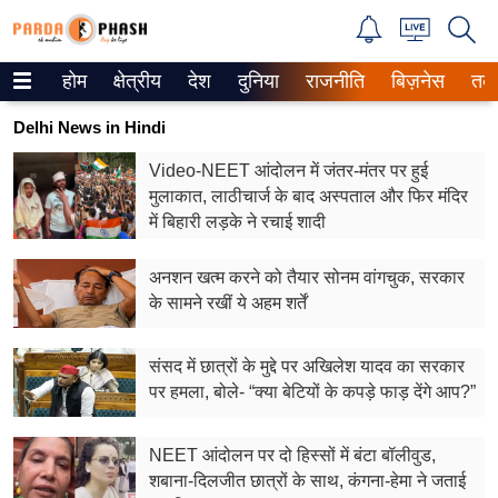
होम
क्षेत्रीय
देश
दुनिया
राजनीति
बिज़नेस
तक
Trending on Google News
Delhi News in Hindi
ePaper
Video-NEET आंदोलन में जंतर-मंतर पर हुई
मुलाकात, लाठीचार्ज के बाद अस्पताल और फिर मंदिर
वेब स्टोरीज
में बिहारी लड़के ने रचाई शादी
उत्तर प्रदेश
अनशन खत्म करने को तैयार सोनम वांगचुक, सरकार
गैलरी
के सामने रखीं ये अहम शर्तें
वीडियो
संसद में छात्रों के मुद्दे पर अखिलेश यादव का सरकार
पर हमला, बोले- “क्या बेटियों के कपड़े फाड़ देंगे आप?”
रिलेशनशिप
जीवन मंत्रा
NEET आंदोलन पर दो हिस्सों में बंटा बॉलीवुड,
शबाना-दिलजीत छात्रों के साथ, कंगना-हेमा ने जताई