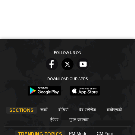
FOLLOW US ON
DOWNLOAD OUR APPS
खबरें
वीडियो
वेब स्टोरीज
बायोग्राफी
SECTIONS
ईपेपर
गूगल समाचार
PM Modi
CM Yogi
TRENDING TOPICS