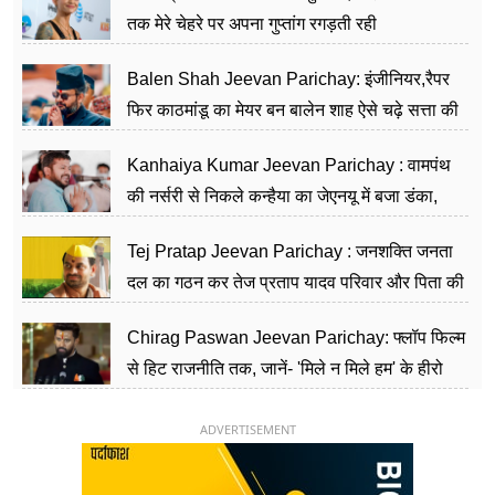
तक मेरे चेहरे पर अपना गुप्तांग रगड़ती रही
Balen Shah Jeevan Parichay: इंजीनियर,रैपर
फिर काठमांडू का मेयर बन बालेन शाह ऐसे चढ़े सत्ता की
सीढ़ियां, अब चलाएंगे नेपाल सरकार
Kanhaiya Kumar Jeevan Parichay : वामपंथ
की नर्सरी से निकले कन्हैया का जेएनयू में बजा डंका,
शिक्षा को मानते हैं समाज के बदलाव का हथियार
Tej Pratap Jeevan Parichay : जनशक्ति जनता
दल का गठन कर तेज प्रताप यादव परिवार और पिता की
पार्टी को दे रहे हैं चुनौती, विवादों से है गहरा नाता
Chirag Paswan Jeevan Parichay: फ्लॉप फिल्म
से हिट राजनीति तक, जानें- 'मिले न मिले हम' के हीरो
चिराग पासवान के केंद्रीय मंत्री बनने का सफर
ADVERTISEMENT