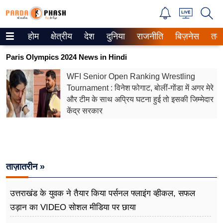
होम
क्षेत्रीय
देश
दुनिया
राजनीति
बिज़नेस
तक
Trending on Google News
Paris Olympics 2024 News in Hindi
ePaper
WFI Senior Open Ranking Wrestling
Tournament : विनेश फोगाट, बोलीं-गोंडा में अगर मेरे
वेब स्टोरीज
और टीम के साथ अप्रिय घटना हुई तो इसकी जिम्मेदार
केंद्र सरकार
उत्तर प्रदेश
गैलरी
वीडियो
ताज़ातरीन »
रिलेशनशिप
उत्तराखंड के युवक ने तैयार किया पर्सनल फ्लाइंग व्हीकल, सफल
जीवन मंत्रा
उड़ान का VIDEO सोशल मीडिया पर छाया