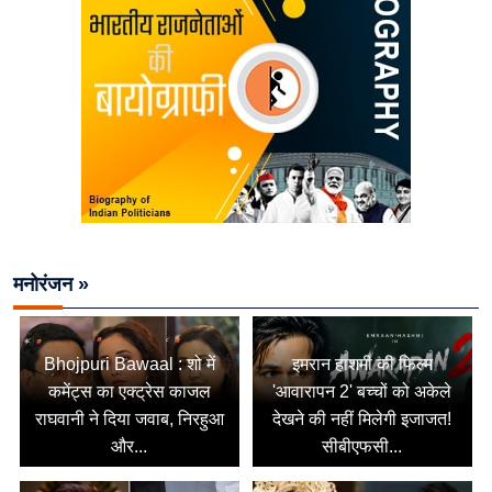
मनोरंजन »
Bhojpuri Bawaal : शो में
इमरान हाशमी की फिल्म
कमेंट्स का एक्ट्रेस काजल
'आवारापन 2' बच्चों को अकेले
राघवानी ने दिया जवाब, निरहुआ
देखने की नहीं मिलेगी इजाजत!
और...
सीबीएफसी...