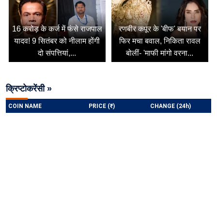
16 करोड़ के कर्ज में फंसे राजपाल
रणबीर कपूर के 'बीफ' बयान पर
यादव! 9 सितंबर को नीलाम होंगी
फिर मचा बवाल, निकिता रावल
दो संपत्तियां,...
बोलीं- 'माफी मांगो वरना...
क्रिप्टोकरेंसी »