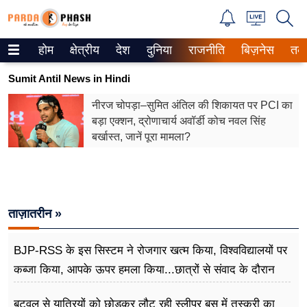
होम
क्षेत्रीय
देश
दुनिया
राजनीति
बिज़नेस
तक
Trending on Google News
Sumit Antil News in Hindi
ePaper
नीरज चोपड़ा–सुमित अंत‍िल की शिकायत पर PCI का
बड़ा एक्शन, द्रोणाचार्य अवॉर्डी कोच नवल सिंह
वेब स्टोरीज
बर्खास्त, जानें पूरा मामला?
उत्तर प्रदेश
गैलरी
ताज़ातरीन »
वीडियो
रिलेशनशिप
BJP-RSS के इस सिस्टम ने रोजगार खत्म किया, विश्वविद्यालयों पर
कब्जा किया, आपके ऊपर हमला किया...छात्रों से संवाद के दौरान
जीवन मंत्रा
बोले राहुल गांधी
बुटवल से यात्रियों को छोड़कर लौट रही स्लीपर बस में तस्करी का