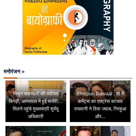
मनोरंजन »
मिथुन चक्रवर्ती की तबीयत
Bhojpuri Bawaal : शो में
बिगड़ी, अस्पताल में हुई सर्जरी…
कमेंट्स का एक्ट्रेस काजल
मिलने पहुंचे मुख्यमंत्री शुभेंदु
राघवानी ने दिया जवाब, निरहुआ
अधिकारी
और...