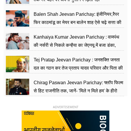
Balen Shah Jeevan Parichay: इंजीनियर,रैपर
फिर काठमांडू का मेयर बन बालेन शाह ऐसे चढ़े सत्ता की
सीढ़ियां, अब चलाएंगे नेपाल सरकार
Kanhaiya Kumar Jeevan Parichay : वामपंथ
की नर्सरी से निकले कन्हैया का जेएनयू में बजा डंका,
शिक्षा को मानते हैं समाज के बदलाव का हथियार
Tej Pratap Jeevan Parichay : जनशक्ति जनता
दल का गठन कर तेज प्रताप यादव परिवार और पिता की
पार्टी को दे रहे हैं चुनौती, विवादों से है गहरा नाता
Chirag Paswan Jeevan Parichay: फ्लॉप फिल्म
से हिट राजनीति तक, जानें- 'मिले न मिले हम' के हीरो
चिराग पासवान के केंद्रीय मंत्री बनने का सफर
ADVERTISEMENT