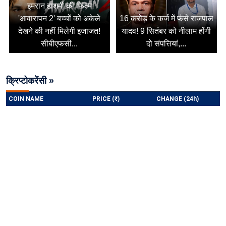
इमरान हाशमी की फिल्म
'आवारापन 2' बच्चों को अकेले
16 करोड़ के कर्ज में फंसे राजपाल
देखने की नहीं मिलेगी इजाजत!
यादव! 9 सितंबर को नीलाम होंगी
सीबीएफसी...
दो संपत्तियां,...
क्रिप्टोकरेंसी »