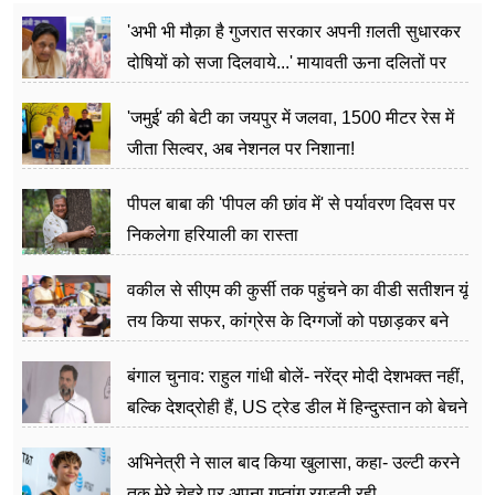
'अभी भी मौक़ा है गुजरात सरकार अपनी ग़लती सुधारकर
दोषियों को सजा दिलवाये...' मायावती ऊना दलितों पर
अत्याचार मामले में हुईं आगबबूला
'जमुई' की बेटी का जयपुर में जलवा, 1500 मीटर रेस में
जीता सिल्वर, अब नेशनल पर निशाना!
पीपल बाबा की 'पीपल की छांव में' से पर्यावरण दिवस पर
निकलेगा हरियाली का रास्ता
वकील से सीएम की कुर्सी तक पहुंचने का वीडी सतीशन यूं
तय किया सफर, कांग्रेस के दिग्गजों को पछाड़कर बने
जननेता
बंगाल चुनाव: राहुल गांधी बोलें- नरेंद्र मोदी देशभक्त नहीं,
बल्कि देशद्रोही हैं, US ट्रेड डील में हिन्दुस्तान को बेचने
का काम किया
अभिनेत्री ने साल बाद किया खुलासा, कहा- उल्टी करने
तक मेरे चेहरे पर अपना गुप्तांग रगड़ती रही