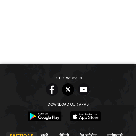
FOLLOW US ON
DOWNLOAD OUR APPS
खबरें
वीडियो
वेब स्टोरीज
बायोग्राफी
SECTIONS