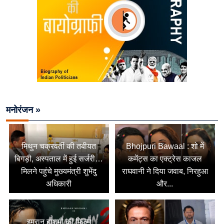
मनोरंजन »
मिथुन चक्रवर्ती की तबीयत
Bhojpuri Bawaal : शो में
बिगड़ी, अस्पताल में हुई सर्जरी…
कमेंट्स का एक्ट्रेस काजल
मिलने पहुंचे मुख्यमंत्री शुभेंदु
राघवानी ने दिया जवाब, निरहुआ
अधिकारी
और...
इमरान हाशमी की फिल्म