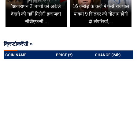
'आवारापन 2' बच्चों को अकेले
16 करोड़ के कर्ज में फंसे राजपाल
देखने की नहीं मिलेगी इजाजत!
यादव! 9 सितंबर को नीलाम होंगी
सीबीएफसी...
दो संपत्तियां,...
क्रिप्टोकरेंसी »