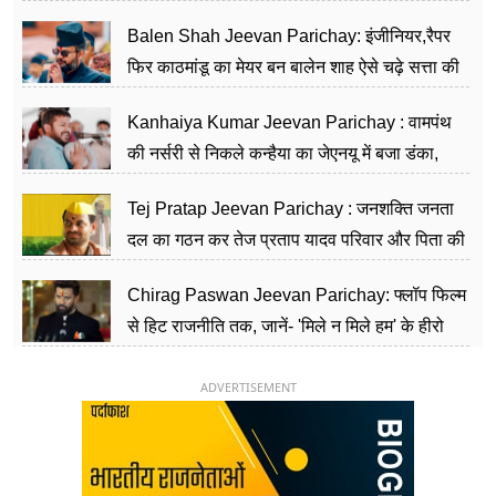
Balen Shah Jeevan Parichay: इंजीनियर,रैपर
फिर काठमांडू का मेयर बन बालेन शाह ऐसे चढ़े सत्ता की
सीढ़ियां, अब चलाएंगे नेपाल सरकार
Kanhaiya Kumar Jeevan Parichay : वामपंथ
की नर्सरी से निकले कन्हैया का जेएनयू में बजा डंका,
शिक्षा को मानते हैं समाज के बदलाव का हथियार
Tej Pratap Jeevan Parichay : जनशक्ति जनता
दल का गठन कर तेज प्रताप यादव परिवार और पिता की
पार्टी को दे रहे हैं चुनौती, विवादों से है गहरा नाता
Chirag Paswan Jeevan Parichay: फ्लॉप फिल्म
से हिट राजनीति तक, जानें- 'मिले न मिले हम' के हीरो
चिराग पासवान के केंद्रीय मंत्री बनने का सफर
ADVERTISEMENT