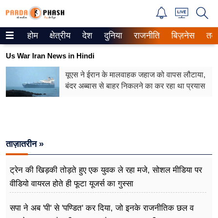
होम
क्षेत्रीय
देश
दुनिया
राजनीति
बिज़नेस
तक
Trending on Google News
Us War Iran News in Hindi
ePaper
यूएस ने ईरान के मालवाहक जहाज को वापस लौटाया,
बंदर अब्बास से बाहर निकलने का कर रहा था प्रयास
वेब स्टोरीज
उत्तर प्रदेश
गैलरी
ताज़ातरीन »
वीडियो
ट्रेन की खिड़की तोड़ते हुए एक युवक ले रहा मजे, सोशल मीडिया पर
रिलेशनशिप
वीडियो वायरल होते ही फूटा यूजर्स का गुस्सा
जीवन मंत्रा
सपा ने अब 'पी' से 'पण्डित' कर दिया, जो इनके राजनीतिक छल व