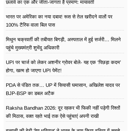
फूड
छलावे का एक और जीता-जागता है प्रमाण: मायावती
सेहत
भारत पर अमेरिका का नया दबाव! रूस से तेल खरीदने वालों पर
100% टैरिफ वाला बिल पास
ब्‍यूटी
मिथुन चक्रवर्ती की तबीयत बिगड़ी, अस्पताल में हुई सर्जरी… मिलने
जॉब्स
पहुंचे मुख्यमंत्री शुभेंदु अधिकारी
शिक्षा
UPI पर चार्ज को लेकर अशनीर ग्रोवर बोले- यह एक ‘पिछड़ा कदम’
अन्य खबरें
होगा, खत्म हो जाएगा UPI पेमेंट!
PDA से पंडित तक… UP में सियासी घमासान, अखिलेश यादव पर
BJP-BSP का डबल अटैक
Raksha Bandhan 2026: दूर रहकर भी फिकी नहीं पड़ेगी रिश्तों
की मिठास, वक्त रहते भाई तक ऐसे पहुंचाएं अपनी राखी
हल्द्वानी की बेटी 'रेणु धरियाल' ने भारत के नाम किया दुनिया में सबसे