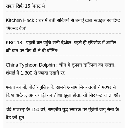
फूड
सफर सिर्फ 15 मिनट में
सेहत
Kitchen Hack : घर में बची सब्जियों से बनाएं ढाबा स्टाइल स्वादिष्ट
ब्‍यूटी
'मिक्स्ड वेज'
जॉब्स
KBC 18 : पहली बार पहुंचे सनी देओल, पहले ही एपिसोड में आमिर
की बात पर बिग बी ने दी वॉर्निंग!
शिक्षा
China Typhoon Dolphin : चीन में तूफान डॉल्फिन का खतरा,
अन्य खबरें
शंघाई में 1,300 से ज्यादा उड़ानें रद्द
ममता बनर्जी, बोलीं- पुलिस के सामने असामाजिक तत्वों ने पत्थर से
किया अटैक, अगर गाड़ी का शीशा खुला होता, तो सिर फट जाता और
मैं मर जाती
'वंदे मातरम्' के 150 वर्ष, राष्ट्रीय युद्ध स्मारक पर गूंजेगी वायु सेना के
बैंड की धुन