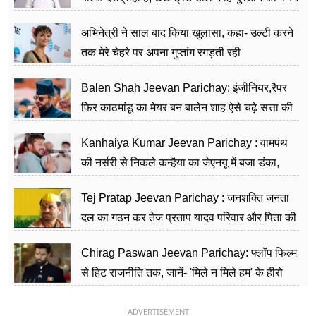
का काम किया
अभिनेत्री ने साल बाद किया खुलासा, कहा- उल्टी करने
तक मेरे चेहरे पर अपना गुप्तांग रगड़ती रही
Balen Shah Jeevan Parichay: इंजीनियर,रैपर
फिर काठमांडू का मेयर बन बालेन शाह ऐसे चढ़े सत्ता की
सीढ़ियां, अब चलाएंगे नेपाल सरकार
Kanhaiya Kumar Jeevan Parichay : वामपंथ
की नर्सरी से निकले कन्हैया का जेएनयू में बजा डंका,
शिक्षा को मानते हैं समाज के बदलाव का हथियार
Tej Pratap Jeevan Parichay : जनशक्ति जनता
दल का गठन कर तेज प्रताप यादव परिवार और पिता की
पार्टी को दे रहे हैं चुनौती, विवादों से है गहरा नाता
Chirag Paswan Jeevan Parichay: फ्लॉप फिल्म
से हिट राजनीति तक, जानें- 'मिले न मिले हम' के हीरो
चिराग पासवान के केंद्रीय मंत्री बनने का सफर
ADVERTISEMENT