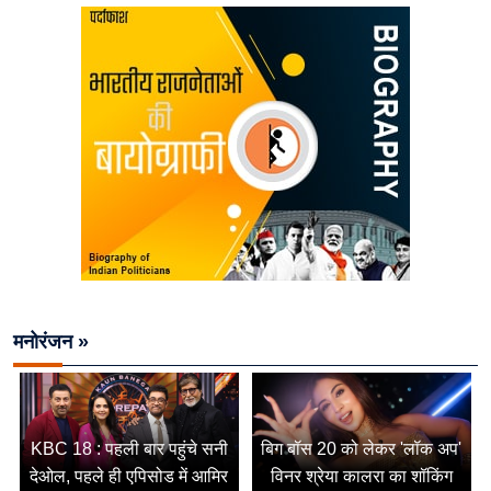
मनोरंजन »
KBC 18 : पहली बार पहुंचे सनी
बिग बॉस 20 को लेकर 'लॉक अप'
देओल, पहले ही एपिसोड में आमिर
विनर श्रेया कालरा का शॉकिंग