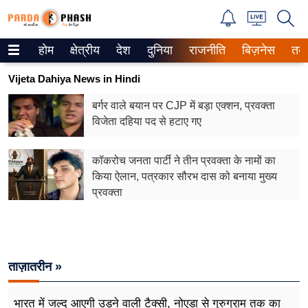
होम
क्षेत्रीय
देश
दुनिया
राजनीति
बिज़नेस
तक
Trending on Google News
Vijeta Dahiya News in Hindi
ePaper
बर्गर वाले बयान पर CJP में बड़ा एक्शन, प्रवक्ता
विजेता दहिया पद से हटाए गए
वेब स्टोरीज
उत्तर प्रदेश
कॉकरोच जनता पार्टी ने तीन प्रवक्ता के नामों का
किया ऐलान, पत्रकार सौरभ दास को बनाया मुख्य
गैलरी
प्रवक्ता
वीडियो
रिलेशनशिप
ताज़ातरीन »
जीवन मंत्रा
भारत में जल्द आएगी उड़ने वाली टैक्सी, नोएडा से गुरुग्राम तक का