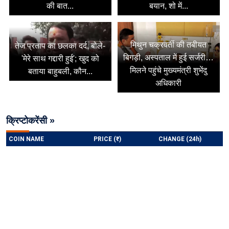
की बात...
बयान, शो में...
मिथुन चक्रवर्ती की तबीयत
तेज प्रताप का छलका दर्द, बोले-
बिगड़ी, अस्पताल में हुई सर्जरी…
'मेरे साथ गद्दारी हुई'; खुद को
मिलने पहुंचे मुख्यमंत्री शुभेंदु
बताया बाहुबली, कौन...
अधिकारी
क्रिप्टोकरेंसी »