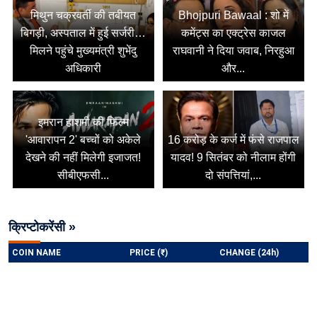
मिथुन चक्रवर्ती की तबीयत
Bhojpuri Bawaal : शो में
बिगड़ी, अस्पताल में हुई सर्जरी…
कमेंट्स का एक्ट्रेस काजल
मिलने पहुंचे मुख्यमंत्री शुभेंदु
राघवानी ने दिया जवाब, निरहुआ
अधिकारी
और...
इमरान हाशमी की फिल्म
'आवारापन 2' बच्चों को अकेले
16 करोड़ के कर्ज में फंसे राजपाल
देखने की नहीं मिलेगी इजाजत!
यादव! 9 सितंबर को नीलाम होंगी
सीबीएफसी...
दो संपत्तियां,...
क्रिप्टोकरेंसी »