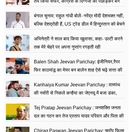
तय किया सफर, कांग्रेस के दिग्गजों को पछाड़कर बने
जननेता
बंगाल चुनाव: राहुल गांधी बोलें- नरेंद्र मोदी देशभक्त नहीं,
बल्कि देशद्रोही हैं, US ट्रेड डील में हिन्दुस्तान को बेचने
का काम किया
अभिनेत्री ने साल बाद किया खुलासा, कहा- उल्टी करने
तक मेरे चेहरे पर अपना गुप्तांग रगड़ती रही
Balen Shah Jeevan Parichay: इंजीनियर,रैपर
फिर काठमांडू का मेयर बन बालेन शाह ऐसे चढ़े सत्ता की
सीढ़ियां, अब चलाएंगे नेपाल सरकार
Kanhaiya Kumar Jeevan Parichay : वामपंथ
की नर्सरी से निकले कन्हैया का जेएनयू में बजा डंका,
शिक्षा को मानते हैं समाज के बदलाव का हथियार
Tej Pratap Jeevan Parichay : जनशक्ति जनता
दल का गठन कर तेज प्रताप यादव परिवार और पिता की
पार्टी को दे रहे हैं चुनौती, विवादों से है गहरा नाता
Chirag Paswan Jeevan Parichay: फ्लॉप फिल्म