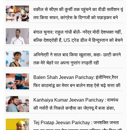
वकील से सीएम की कुर्सी तक पहुंचने का वीडी सतीशन यूं
तय किया सफर, कांग्रेस के दिग्गजों को पछाड़कर बने
जननेता
बंगाल चुनाव: राहुल गांधी बोलें- नरेंद्र मोदी देशभक्त नहीं,
बल्कि देशद्रोही हैं, US ट्रेड डील में हिन्दुस्तान को बेचने
का काम किया
अभिनेत्री ने साल बाद किया खुलासा, कहा- उल्टी करने
तक मेरे चेहरे पर अपना गुप्तांग रगड़ती रही
Balen Shah Jeevan Parichay: इंजीनियर,रैपर
फिर काठमांडू का मेयर बन बालेन शाह ऐसे चढ़े सत्ता की
सीढ़ियां, अब चलाएंगे नेपाल सरकार
Kanhaiya Kumar Jeevan Parichay : वामपंथ
की नर्सरी से निकले कन्हैया का जेएनयू में बजा डंका,
शिक्षा को मानते हैं समाज के बदलाव का हथियार
Tej Pratap Jeevan Parichay : जनशक्ति जनता