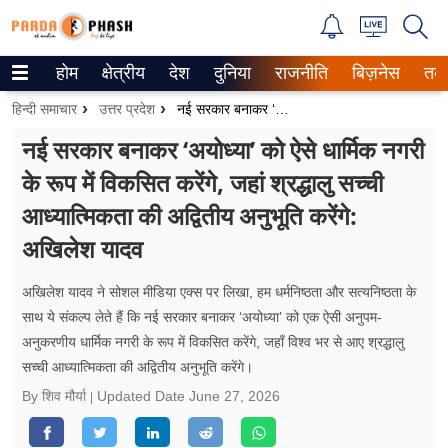
होम
क्षेत्रीय
देश
दुनिया
राजनीति
बिज़नेस
तक
Trending on Google News
हिन्दी समाचार
उत्तर प्रदेश
नई सरकार बनाकर ‘अयोध्या’ को ऐसे धार्मिक नगरी के रूप में विकसित करेंगे, जहां श्रद्धालु सच्ची आध्यात्मिकता की अद्वितीय अनुभूति करेंगे: अखिलेश यादव
ePaper
नई सरकार बनाकर ‘अयोध्या’ को ऐसे धार्मिक नगरी
के रूप में विकसित करेंगे, जहां श्रद्धालु सच्ची
वेब स्टोरीज
आध्यात्मिकता की अद्वितीय अनुभूति करेंगे:
उत्तर प्रदेश
अखिलेश यादव
गैलरी
अखिलेश यादव ने सोशल मीडिया एक्स पर लिखा, हम धर्मनिष्ठता और सत्यनिष्ठता के
वीडियो
साथ ये संकल्प लेते हैं कि नई सरकार बनाकर ‘अयोध्या’ को एक ऐसी अनुपम-
अनुकरणीय धार्मिक नगरी के रूप में विकसित करेंगे, जहाँ विश्व भर से आए श्रद्धालु
रिलेशनशिप
सच्ची आध्यात्मिकता की अद्वितीय अनुभूति करेंगे।
By शिव मौर्या
Updated Date
June 27, 2026
जीवन मंत्रा