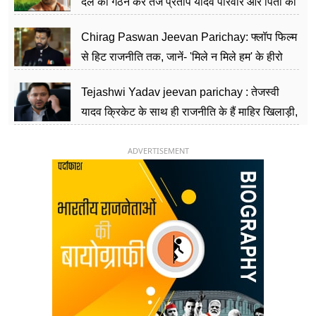
दल का गठन कर तेज प्रताप यादव परिवार और पिता की
पार्टी को दे रहे हैं चुनौती, विवादों से है गहरा नाता
Chirag Paswan Jeevan Parichay: फ्लॉप फिल्म
से हिट राजनीति तक, जानें- 'मिले न मिले हम' के हीरो
चिराग पासवान के केंद्रीय मंत्री बनने का सफर
Tejashwi Yadav jeevan parichay : तेजस्वी
यादव क्रिकेट के साथ ही राजनीति के हैं माहिर खिलाड़ी,
26 साल की उम्र में संभाली डिप्टी सीएम की कुर्सी
ADVERTISEMENT