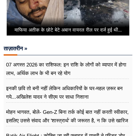
माफिया अतीक के छोटे बेटे अबान वायरल रील पर दर्ज हुई थी...
ताज़ातरीन »
07 अगस्त 2026 का राशिफल: इन राशि के लोगों को व्यापार में होगा
लाभ, अर्थिक लाभ के भी बन रहे योग
इनकी छवि तो बनी नहीं लेकिन अधिकारियों के घर-महल ज़रूर बन
गये...अखिलेश यादव ने सीएम पर साधा​ निशाना
मोहन भागवत, बोले- Gen-Z बिना तर्क कोई बात नहीं करती स्वीकार,
इसलिए उससे संवाद और 'शास्त्रार्थ' की जरूरत है, न कि उसे खारिज
करने की
Batik Air Flight : कोच्चि जा रही फ्लाइट में यात्री ने एग्जिट डोर