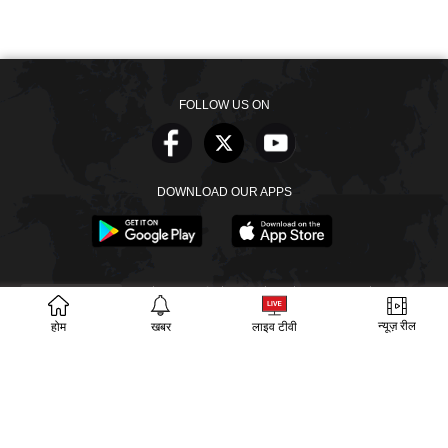
FOLLOW US ON
DOWNLOAD OUR APPS
खबरें
वीडियो
वेब स्टोरीज
बायोग्राफी
SECTIONS
न्यूज़ रील
होम
खबर
लाइव टीवी
ईपेपर
गूगल समाचार
PM Modi
CM Yogi
TRENDING TOPICS
आज का इतिहास
वायरल वीडियो
अखिलेश यादव