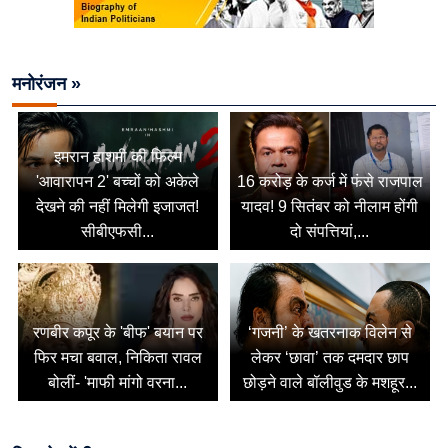
मनोरंजन »
इमरान हाशमी की फिल्म
'आवारापन 2' बच्चों को अकेले
16 करोड़ के कर्ज में फंसे राजपाल
देखने की नहीं मिलेगी इजाजत!
यादव! 9 सितंबर को नीलाम होंगी
सीबीएफसी...
दो संपत्तियां,...
रणबीर कपूर के 'बीफ' बयान पर
‘गजनी’ के खतरनाक विलेन से
फिर मचा बवाल, निकिता रावल
लेकर ‘छावा’ तक दमदार छाप
बोलीं- 'माफी मांगो वरना...
छोड़ने वाले बॉलीवुड के मशहूर...