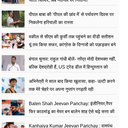
जीता सिल्वर, अब नेशनल पर निशाना!
पीपल बाबा की 'पीपल की छांव में' से पर्यावरण दिवस पर
निकलेगा हरियाली का रास्ता
वकील से सीएम की कुर्सी तक पहुंचने का वीडी सतीशन
यूं तय किया सफर, कांग्रेस के दिग्गजों को पछाड़कर बने
जननेता
बंगाल चुनाव: राहुल गांधी बोलें- नरेंद्र मोदी देशभक्त नहीं,
बल्कि देशद्रोही हैं, US ट्रेड डील में हिन्दुस्तान को
बेचने का काम किया
अभिनेत्री ने साल बाद किया खुलासा, कहा- उल्टी करने
तक मेरे चेहरे पर अपना गुप्तांग रगड़ती रही
Balen Shah Jeevan Parichay: इंजीनियर,रैपर
फिर काठमांडू का मेयर बन बालेन शाह ऐसे चढ़े सत्ता की
सीढ़ियां, अब चलाएंगे नेपाल सरकार
Kanhaiya Kumar Jeevan Parichay : वामपंथ