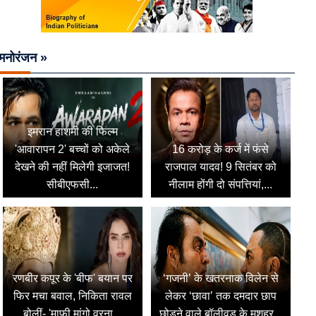
मनोरंजन »
इमरान हाशमी की फिल्म
'आवारापन 2' बच्चों को अकेले
16 करोड़ के कर्ज में फंसे
देखने की नहीं मिलेगी इजाजत!
राजपाल यादव! 9 सितंबर को
सीबीएफसी...
नीलाम होंगी दो संपत्तियां,...
रणबीर कपूर के 'बीफ' बयान पर
‘गजनी’ के खतरनाक विलेन से
फिर मचा बवाल, निकिता रावल
लेकर ‘छावा’ तक दमदार छाप
बोलीं- 'माफी मांगो वरना...
छोड़ने वाले बॉलीवुड के मशहूर...