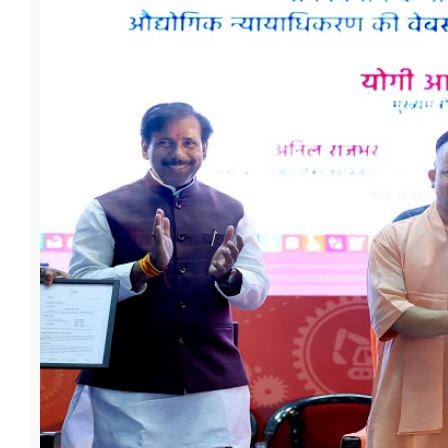
फूड
सेहत
ब्‍यूटी
जॉब्स
शिक्षा
अन्य खबरें