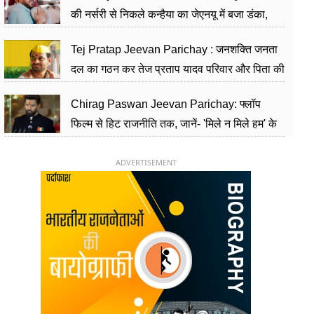
की नर्सरी से निकले कन्हैया का जेएनयू में बजा डंका,
शिक्षा को मानते हैं समाज के बदलाव का हथियार
Tej Pratap Jeevan Parichay : जनशक्ति जनता
दल का गठन कर तेज प्रताप यादव परिवार और पिता की
पार्टी को दे रहे हैं चुनौती, विवादों से है गहरा नाता
Chirag Paswan Jeevan Parichay: फ्लॉप
फिल्म से हिट राजनीति तक, जानें- 'मिले न मिले हम' के
हीरो चिराग पासवान के केंद्रीय मंत्री बनने का सफर
ADVERTISEMENT