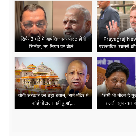
सिर्फ 3 घंटे में आपत्तिजनक पोस्ट होगी
Prayagraj News 
डिलीट, नए नियम पर बोले...
प्रस्तावित 'छात्रों की
योगी सरकार का बड़ा बयान, 'राम मंदिर में
'अभी भी मौक़ा है 
कोई घोटाला नहीं हुआ',...
ग़लती सुधारकर द