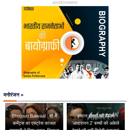
ADVERTISEMENT
मनोरंजन »
Bhojpuri Bawaal : शो में
इमरान हाशमी की फिल्म
कमेंट्स का एक्ट्रेस काजल
'आवारापन 2' बच्चों को अकेले