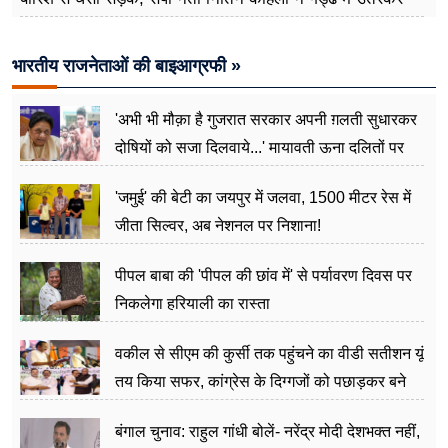
मापी विकास की गहराई
भारतीय राजनेताओं की बाइआग्रफी »
'अभी भी मौक़ा है गुजरात सरकार अपनी ग़लती सुधारकर
दोषियों को सजा दिलवाये...' मायावती ऊना दलितों पर
अत्याचार मामले में हुईं आगबबूला
'जमुई' की बेटी का जयपुर में जलवा, 1500 मीटर रेस में
जीता सिल्वर, अब नेशनल पर निशाना!
पीपल बाबा की 'पीपल की छांव में' से पर्यावरण दिवस पर
निकलेगा हरियाली का रास्ता
वकील से सीएम की कुर्सी तक पहुंचने का वीडी सतीशन यूं
तय किया सफर, कांग्रेस के दिग्गजों को पछाड़कर बने
जननेता
बंगाल चुनाव: राहुल गांधी बोलें- नरेंद्र मोदी देशभक्त नहीं,