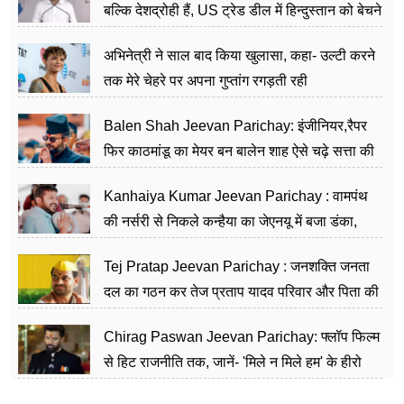
बल्कि देशद्रोही हैं, US ट्रेड डील में हिन्दुस्तान को बेचने
का काम किया
अभिनेत्री ने साल बाद किया खुलासा, कहा- उल्टी करने
तक मेरे चेहरे पर अपना गुप्तांग रगड़ती रही
Balen Shah Jeevan Parichay: इंजीनियर,रैपर
फिर काठमांडू का मेयर बन बालेन शाह ऐसे चढ़े सत्ता की
सीढ़ियां, अब चलाएंगे नेपाल सरकार
Kanhaiya Kumar Jeevan Parichay : वामपंथ
की नर्सरी से निकले कन्हैया का जेएनयू में बजा डंका,
शिक्षा को मानते हैं समाज के बदलाव का हथियार
Tej Pratap Jeevan Parichay : जनशक्ति जनता
दल का गठन कर तेज प्रताप यादव परिवार और पिता की
पार्टी को दे रहे हैं चुनौती, विवादों से है गहरा नाता
Chirag Paswan Jeevan Parichay: फ्लॉप फिल्म
से हिट राजनीति तक, जानें- 'मिले न मिले हम' के हीरो
चिराग पासवान के केंद्रीय मंत्री बनने का सफर