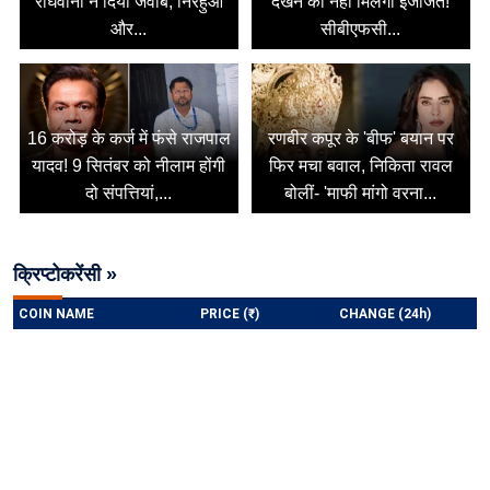
राघवानी ने दिया जवाब, निरहुआ
देखने की नहीं मिलेगी इजाजत!
और...
सीबीएफसी...
16 करोड़ के कर्ज में फंसे राजपाल
रणबीर कपूर के 'बीफ' बयान पर
यादव! 9 सितंबर को नीलाम होंगी
फिर मचा बवाल, निकिता रावल
दो संपत्तियां,...
बोलीं- 'माफी मांगो वरना...
क्रिप्टोकरेंसी »