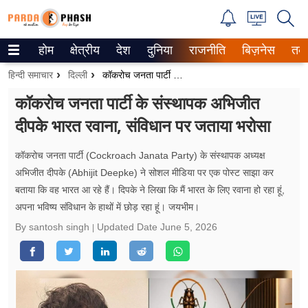
होम
क्षेत्रीय
देश
दुनिया
राजनीति
बिज़नेस
तक
Trending on Google News
हिन्दी समाचार
दिल्ली
कॉकरोच जनता पार्टी के संस्थापक अभिजीत दीपके भारत रवाना, संविधान पर जताया भरोसा
ePaper
कॉकरोच जनता पार्टी के संस्थापक अभिजीत
दीपके भारत रवाना, संविधान पर जताया भरोसा
वेब स्टोरीज
उत्तर प्रदेश
कॉकरोच जनता पार्टी (Cockroach Janata Party) के संस्थापक अध्यक्ष
अभिजीत दीपके (Abhijit Deepke) ने सोशल मीडिया पर एक पोस्ट साझा कर
गैलरी
बताया कि वह भारत आ रहे हैं। दिपके ने लिखा कि मैं भारत के लिए रवाना हो रहा हूं,
अपना भविष्य संविधान के हाथों में छोड़ रहा हूं। जयभीम।
वीडियो
By santosh singh
Updated Date
June 5, 2026
रिलेशनशिप
जीवन मंत्रा