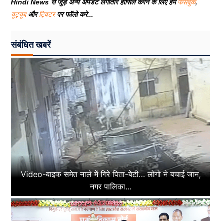
Hindi News से जुड़े अन्य अपडेट लगातार हासिल करने के लिए हमें
फेसबुक
,
यूट्यूब
और
ट्विटर
पर फॉलो करे...
संबंधित खबरें
Video-बाइक समेत नाले में गिरे पिता-बेटी… लोगों ने बचाई जान,
नगर पालिका...