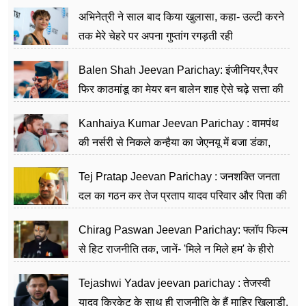
का काम किया
अभिनेत्री ने साल बाद किया खुलासा, कहा- उल्टी करने
तक मेरे चेहरे पर अपना गुप्तांग रगड़ती रही
Balen Shah Jeevan Parichay: इंजीनियर,रैपर
फिर काठमांडू का मेयर बन बालेन शाह ऐसे चढ़े सत्ता की
सीढ़ियां, अब चलाएंगे नेपाल सरकार
Kanhaiya Kumar Jeevan Parichay : वामपंथ
की नर्सरी से निकले कन्हैया का जेएनयू में बजा डंका,
शिक्षा को मानते हैं समाज के बदलाव का हथियार
Tej Pratap Jeevan Parichay : जनशक्ति जनता
दल का गठन कर तेज प्रताप यादव परिवार और पिता की
पार्टी को दे रहे हैं चुनौती, विवादों से है गहरा नाता
Chirag Paswan Jeevan Parichay: फ्लॉप फिल्म
से हिट राजनीति तक, जानें- 'मिले न मिले हम' के हीरो
चिराग पासवान के केंद्रीय मंत्री बनने का सफर
Tejashwi Yadav jeevan parichay : तेजस्वी
यादव क्रिकेट के साथ ही राजनीति के हैं माहिर खिलाड़ी,