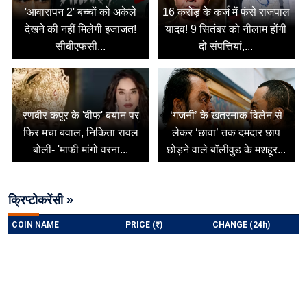
'आवारापन 2' बच्चों को अकेले
16 करोड़ के कर्ज में फंसे राजपाल
देखने की नहीं मिलेगी इजाजत!
यादव! 9 सितंबर को नीलाम होंगी
सीबीएफसी...
दो संपत्तियां,...
रणबीर कपूर के 'बीफ' बयान पर
‘गजनी’ के खतरनाक विलेन से
फिर मचा बवाल, निकिता रावल
लेकर ‘छावा’ तक दमदार छाप
बोलीं- 'माफी मांगो वरना...
छोड़ने वाले बॉलीवुड के मशहूर...
क्रिप्टोकरेंसी »