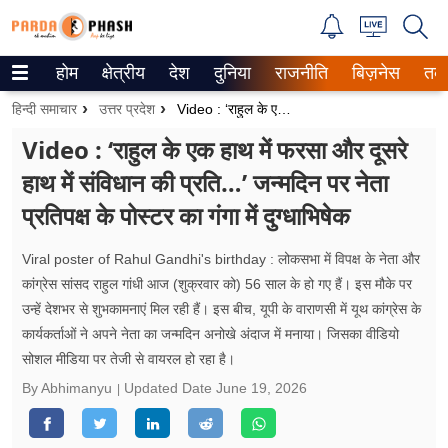
होम
क्षेत्रीय
देश
दुनिया
राजनीति
बिज़नेस
तक
Trending on Google News
हिन्दी समाचार
उत्तर प्रदेश
Video : ‘राहुल के एक हाथ में फरसा और दूसरे हाथ में संविधान की प्रति…’ जन्मदिन पर नेता प्रतिपक्ष के पोस्टर का गंगा में दुग्धाभिषेक
ePaper
Video : ‘राहुल के एक हाथ में फरसा और दूसरे
हाथ में संविधान की प्रति…’ जन्मदिन पर नेता
वेब स्टोरीज
प्रतिपक्ष के पोस्टर का गंगा में दुग्धाभिषेक
उत्तर प्रदेश
Viral poster of Rahul Gandhi's birthday : लोकसभा में विपक्ष के नेता और
गैलरी
कांग्रेस सांसद राहुल गांधी आज (शुक्रवार को) 56 साल के हो गए हैं। इस मौके पर
उन्हें देशभर से शुभकामनाएं मिल रही हैं। इस बीच, यूपी के वाराणसी में यूथ कांग्रेस के
वीडियो
कार्यकर्ताओं ने अपने नेता का जन्मदिन अनोखे अंदाज में मनाया। जिसका वीडियो
सोशल मीडिया पर तेजी से वायरल हो रहा है।
रिलेशनशिप
By Abhimanyu
Updated Date
June 19, 2026
जीवन मंत्रा