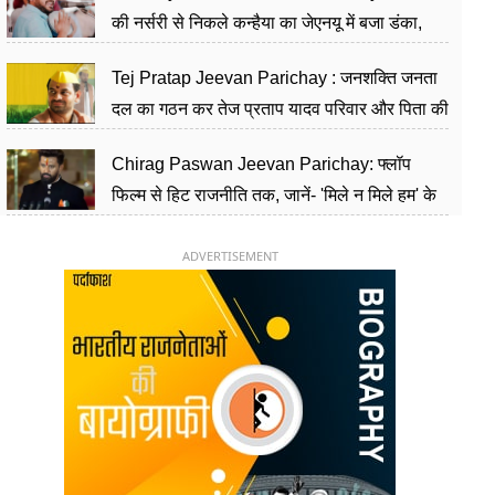
की नर्सरी से निकले कन्हैया का जेएनयू में बजा डंका,
शिक्षा को मानते हैं समाज के बदलाव का हथियार
Tej Pratap Jeevan Parichay : जनशक्ति जनता
दल का गठन कर तेज प्रताप यादव परिवार और पिता की
पार्टी को दे रहे हैं चुनौती, विवादों से है गहरा नाता
Chirag Paswan Jeevan Parichay: फ्लॉप
फिल्म से हिट राजनीति तक, जानें- 'मिले न मिले हम' के
हीरो चिराग पासवान के केंद्रीय मंत्री बनने का सफर
ADVERTISEMENT