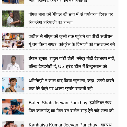
जीता सिल्वर, अब नेशनल पर निशाना!
पीपल बाबा की 'पीपल की छांव में' से पर्यावरण दिवस पर
निकलेगा हरियाली का रास्ता
वकील से सीएम की कुर्सी तक पहुंचने का वीडी सतीशन
यूं तय किया सफर, कांग्रेस के दिग्गजों को पछाड़कर बने
जननेता
बंगाल चुनाव: राहुल गांधी बोलें- नरेंद्र मोदी देशभक्त नहीं,
बल्कि देशद्रोही हैं, US ट्रेड डील में हिन्दुस्तान को
बेचने का काम किया
अभिनेत्री ने साल बाद किया खुलासा, कहा- उल्टी करने
तक मेरे चेहरे पर अपना गुप्तांग रगड़ती रही
Balen Shah Jeevan Parichay: इंजीनियर,रैपर
फिर काठमांडू का मेयर बन बालेन शाह ऐसे चढ़े सत्ता की
सीढ़ियां, अब चलाएंगे नेपाल सरकार
Kanhaiya Kumar Jeevan Parichay : वामपंथ