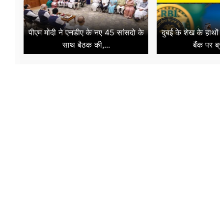
पीएम मोदी ने एनडीए के नए 45 सांसदो के
दुबई के शेख के हाथो
साथ बैठक की,...
बैंक पर ब