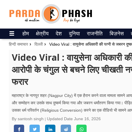
Trending on Google News
होम
क्षेत्रीय
देश
दुनिया
राजनीति
बिज़नेस
ePaper
हिन्दी समाचार
दिल्ली
वेब स्टोरीज
Video Viral : वायुसेना अधिकारी की पत
आरोपी के चंगुल से बचने लिए चीखती 
उत्तर प्रदेश
फरार
गैलरी
वीडियो
महाराष्ट्र के नागपुर शहर (Nagpur City) में एक हैरान करने वाला मामला सामने आ
और सम्मोहन कर उसके साथ दुष्कर्म किया गया और जबरन धर्मांतरण किया गया। पी
रिलेशनशिप
उसका धर्म परिवर्तन (Religious Conversion) करने का एक वीडियो भी सामने आया
By santosh singh
Updated Date
June 16, 2026
जीवन मंत्रा