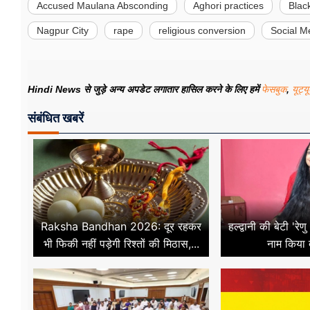
Accused Maulana Absconding
Aghori practices
Blac
Nagpur City
rape
religious conversion
Social M
Hindi News से जुड़े अन्य अपडेट लगातार हासिल करने के लिए हमें
फेसबुक
,
यूट्य
संबंधित खबरें
Raksha Bandhan 2026: दूर रहकर
हल्द्वानी की बेटी 'रे
भी फिकी नहीं पड़ेगी रिश्तों की मिठास,...
नाम किया दु