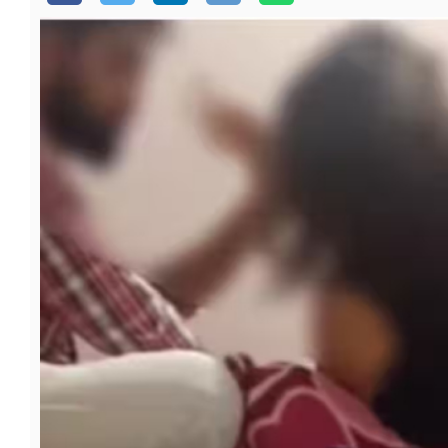
फूड
सेहत
ब्‍यूटी
जॉब्स
शिक्षा
अन्य खबरें