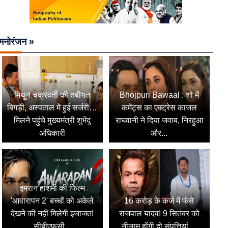
मनोरंजन »
मिथुन चक्रवर्ती की तबीयत
Bhojpuri Bawaal : शो में
बिगड़ी, अस्पताल में हुई सर्जरी…
कमेंट्स का एक्ट्रेस काजल
मिलने पहुंचे मुख्यमंत्री शुभेंदु
राघवानी ने दिया जवाब, निरहुआ
अधिकारी
और...
इमरान हाशमी की फिल्म
'आवारापन 2' बच्चों को अकेले
16 करोड़ के कर्ज में फंसे
देखने की नहीं मिलेगी इजाजत!
राजपाल यादव! 9 सितंबर को
सीबीएफसी...
नीलाम होंगी दो संपत्तियां,...