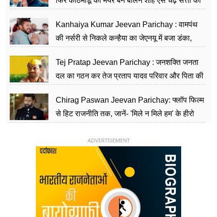
फिर काठमांडू का मेयर बन बालेन शाह ऐसे चढ़े सत्ता की
सीढ़ियां, अब चलाएंगे नेपाल सरकार
Kanhaiya Kumar Jeevan Parichay : वामपंथ
की नर्सरी से निकले कन्हैया का जेएनयू में बजा डंका,
शिक्षा को मानते हैं समाज के बदलाव का हथियार
Tej Pratap Jeevan Parichay : जनशक्ति जनता
दल का गठन कर तेज प्रताप यादव परिवार और पिता की
पार्टी को दे रहे हैं चुनौती, विवादों से है गहरा नाता
Chirag Paswan Jeevan Parichay: फ्लॉप फिल्म
से हिट राजनीति तक, जानें- 'मिले न मिले हम' के हीरो
चिराग पासवान के केंद्रीय मंत्री बनने का सफर
ADVERTISEMENT