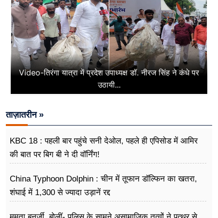
Video-तिरंगा यात्रा में प्रदेश उपाध्यक्ष डॉ. नीरज सिंह ने कंधे पर
उठायी...
ताज़ातरीन »
KBC 18 : पहली बार पहुंचे सनी देओल, पहले ही एपिसोड में आमिर
की बात पर बिग बी ने दी वॉर्निंग!
China Typhoon Dolphin : चीन में तूफान डॉल्फिन का खतरा,
शंघाई में 1,300 से ज्यादा उड़ानें रद्द
ममता बनर्जी, बोलीं- पुलिस के सामने असामाजिक तत्वों ने पत्थर से