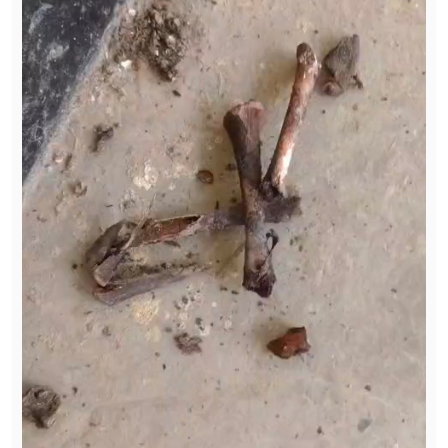
फूड
सेहत
ब्‍यूटी
जॉब्स
शिक्षा
अन्य खबरें