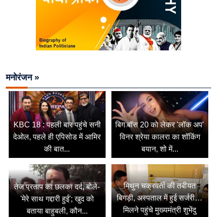
मनोरंजन »
KBC 18 : पहली बार पहुंचे सनी
बिग बॉस 20 को लेकर 'लॉक अप'
देओल, पहले ही एपिसोड में आमिर
विनर श्रेया कालरा का शॉकिंग
की बात...
बयान, शो में...
मिथुन चक्रवर्ती की तबीयत
तेज प्रताप का छलका दर्द, बोले-
बिगड़ी, अस्पताल में हुई सर्जरी…
'मेरे साथ गद्दारी हुई'; खुद को
मिलने पहुंचे मुख्यमंत्री शुभेंदु
बताया बाहुबली, कौन...