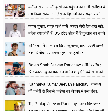
वकील से सीएम की कुर्सी तक पहुंचने का वीडी सतीशन यूं
तय किया सफर, कांग्रेस के दिग्गजों को पछाड़कर बने
जननेता
बंगाल चुनाव: राहुल गांधी बोलें- नरेंद्र मोदी देशभक्त नहीं,
बल्कि देशद्रोही हैं, US ट्रेड डील में हिन्दुस्तान को बेचने
का काम किया
अभिनेत्री ने साल बाद किया खुलासा, कहा- उल्टी करने
तक मेरे चेहरे पर अपना गुप्तांग रगड़ती रही
Balen Shah Jeevan Parichay: इंजीनियर,रैपर
फिर काठमांडू का मेयर बन बालेन शाह ऐसे चढ़े सत्ता की
सीढ़ियां, अब चलाएंगे नेपाल सरकार
Kanhaiya Kumar Jeevan Parichay : वामपंथ
की नर्सरी से निकले कन्हैया का जेएनयू में बजा डंका,
शिक्षा को मानते हैं समाज के बदलाव का हथियार
Tej Pratap Jeevan Parichay : जनशक्ति जनता
दल का गठन कर तेज प्रताप यादव परिवार और पिता की