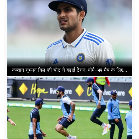
कप्तान शुभमन गिल की चोट ने बढ़ाई टेंशन! वॉर्म-अप मैच के लिए...