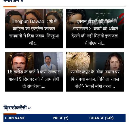
मनोरंजन »
Bhojpuri Bawaal : शो में
इमरान हाशमी की फिल्म
कमेंट्स का एक्ट्रेस काजल
'आवारापन 2' बच्चों को अकेले
राघवानी ने दिया जवाब, निरहुआ
देखने की नहीं मिलेगी इजाजत!
और...
सीबीएफसी...
16 करोड़ के कर्ज में फंसे राजपाल
रणबीर कपूर के 'बीफ' बयान पर
यादव! 9 सितंबर को नीलाम होंगी
फिर मचा बवाल, निकिता रावल
दो संपत्तियां,...
बोलीं- 'माफी मांगो वरना...
क्रिप्टोकरेंसी »