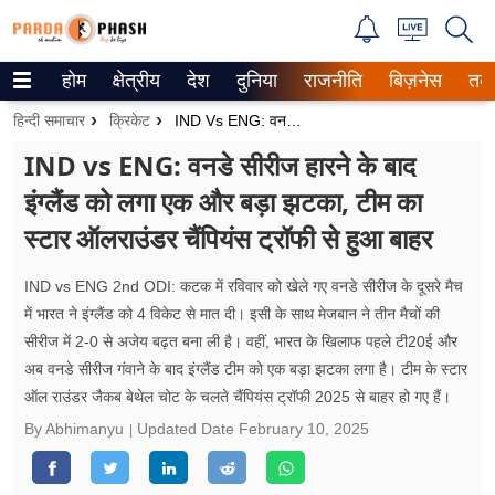
होम
क्षेत्रीय
देश
दुनिया
राजनीति
बिज़नेस
तक
Trending on Google News
हिन्दी समाचार
क्रिकेट
IND Vs ENG: वनडे सीरीज हारने के बाद इंग्लैंड को लगा एक और बड़ा झटका, टीम का स्टार ऑलराउंडर चैंपियंस ट्रॉफी से हुआ बाहर
ePaper
IND vs ENG: वनडे सीरीज हारने के बाद
इंग्लैंड को लगा एक और बड़ा झटका, टीम का
वेब स्टोरीज
स्टार ऑलराउंडर चैंपियंस ट्रॉफी से हुआ बाहर
उत्तर प्रदेश
IND vs ENG 2nd ODI: कटक में रविवार को खेले गए वनडे सीरीज के दूसरे मैच
गैलरी
में भारत ने इंग्लैंड को 4 विकेट से मात दी। इसी के साथ मेजबान ने तीन मैचों की
सीरीज में 2-0 से अजेय बढ़त बना ली है। वहीं, भारत के खिलाफ पहले टी20ई और
वीडियो
अब वनडे सीरीज गंवाने के बाद इंग्लैंड टीम को एक बड़ा झटका लगा है। टीम के स्टार
ऑल राउंडर जैकब बेथेल चोट के चलते चैंपियंस ट्रॉफी 2025 से बाहर हो गए हैं।
रिलेशनशिप
By Abhimanyu
Updated Date
February 10, 2025
जीवन मंत्रा