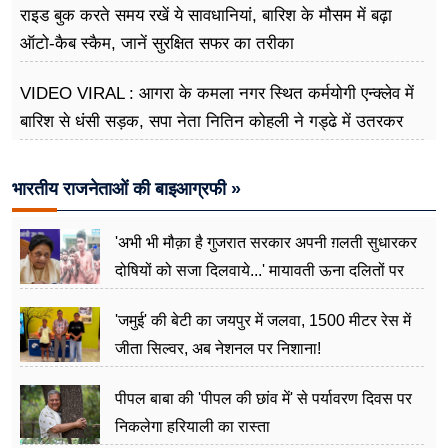
राइड बुक करते समय रखें ये सावधानियां, बारिश के मौसम में बढ़ा
ऑटो-कैब स्कैम, जानें सुरक्षित सफर का तरीका
VIDEO VIRAL : आगरा के कमला नगर स्थित कर्मयोगी एन्क्लेव में
बारिश से धंसी सड़क, सपा नेता नितिन कोहली ने गड्ढे में उतरकर
मापी विकास की गहराई
भारतीय राजनेताओं की बाइआग्रफी »
'अभी भी मौक़ा है गुजरात सरकार अपनी ग़लती सुधारकर
दोषियों को सजा दिलवाये...' मायावती ऊना दलितों पर
अत्याचार मामले में हुईं आगबबूला
'जमुई' की बेटी का जयपुर में जलवा, 1500 मीटर रेस में
जीता सिल्वर, अब नेशनल पर निशाना!
पीपल बाबा की 'पीपल की छांव में' से पर्यावरण दिवस पर
निकलेगा हरियाली का रास्ता