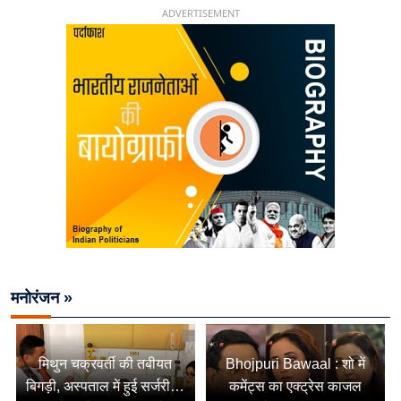
ADVERTISEMENT
मनोरंजन »
मिथुन चक्रवर्ती की तबीयत
Bhojpuri Bawaal : शो में
बिगड़ी, अस्पताल में हुई सर्जरी…
कमेंट्स का एक्ट्रेस काजल