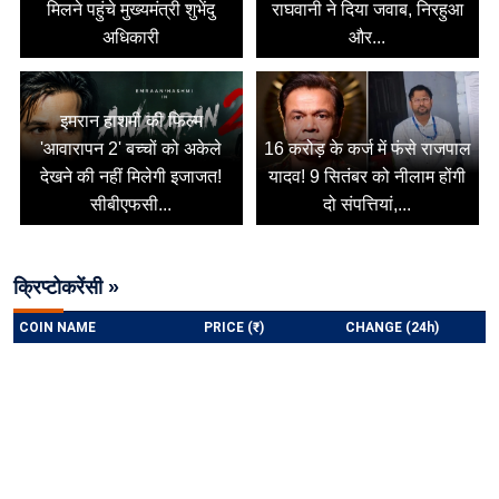
मिलने पहुंचे मुख्यमंत्री शुभेंदु
राघवानी ने दिया जवाब, निरहुआ
अधिकारी
और...
इमरान हाशमी की फिल्म
'आवारापन 2' बच्चों को अकेले
16 करोड़ के कर्ज में फंसे राजपाल
देखने की नहीं मिलेगी इजाजत!
यादव! 9 सितंबर को नीलाम होंगी
सीबीएफसी...
दो संपत्तियां,...
क्रिप्टोकरेंसी »