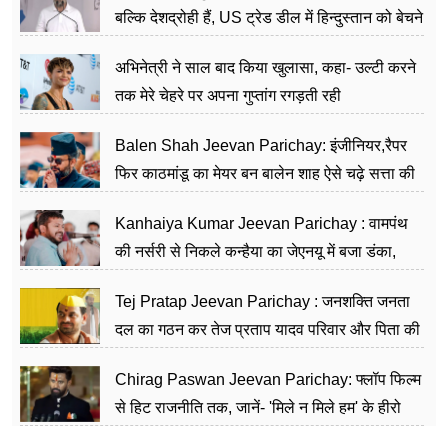
बल्कि देशद्रोही हैं, US ट्रेड डील में हिन्दुस्तान को बेचने
का काम किया
अभिनेत्री ने साल बाद किया खुलासा, कहा- उल्टी करने
तक मेरे चेहरे पर अपना गुप्तांग रगड़ती रही
Balen Shah Jeevan Parichay: इंजीनियर,रैपर
फिर काठमांडू का मेयर बन बालेन शाह ऐसे चढ़े सत्ता की
सीढ़ियां, अब चलाएंगे नेपाल सरकार
Kanhaiya Kumar Jeevan Parichay : वामपंथ
की नर्सरी से निकले कन्हैया का जेएनयू में बजा डंका,
शिक्षा को मानते हैं समाज के बदलाव का हथियार
Tej Pratap Jeevan Parichay : जनशक्ति जनता
दल का गठन कर तेज प्रताप यादव परिवार और पिता की
पार्टी को दे रहे हैं चुनौती, विवादों से है गहरा नाता
Chirag Paswan Jeevan Parichay: फ्लॉप फिल्म
से हिट राजनीति तक, जानें- 'मिले न मिले हम' के हीरो
चिराग पासवान के केंद्रीय मंत्री बनने का सफर