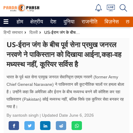
होम
क्षेत्रीय
देश
दुनिया
राजनीति
बिज़नेस
तक
Trending on Google News
हिन्दी समाचार
दिल्ली
US-ईरान जंग के बीच पूर्व सेना प्रमुख जनरल नरवणे ने पाकिस्तान को दिखाया आईना,कहा-वह मध्यस्थ नहीं, कूरियर सर्विस है
ePaper
US-ईरान जंग के बीच पूर्व सेना प्रमुख जनरल
नरवणे ने पाकिस्तान को दिखाया आईना,कहा-वह
वेब स्टोरीज
मध्यस्थ नहीं, कूरियर सर्विस है
उत्तर प्रदेश
भारत के पूर्व थल सेना प्रमुख जनरल सेवानिवृत्त एमएम नरवणे (former Army
गैलरी
Chief General Naravane) ने पाकिस्तान की कूटनीतिक चालों पर हमला बोला
है। उन्होंने कहा कि अमेरिका और ईरान के बीच मध्यस्थ बनने की कोशिश कर रहा
वीडियो
पाकिस्तान (Pakistan) कोई मध्यस्थ नहीं, बल्कि सिर्फ एक कूरियर सेवा बनकर रह
गया है।
रिलेशनशिप
By santosh singh
Updated Date
June 6, 2026
जीवन मंत्रा