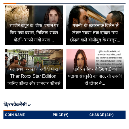
रणबीर कपूर के 'बीफ' बयान पर
‘गजनी’ के खतरनाक विलेन से
फिर मचा बवाल, निकिता रावल
लेकर ‘छावा’ तक दमदार छाप
बोलीं- 'माफी मांगो वरना...
छोड़ने वाले बॉलीवुड के मशहूर...
मलाइका अरोड़ा ने खरीदी धांसू
भूमि पेडनेकर ने Gen Z को
Thar Roxx Star Edition,
पढ़ाया संस्कृति का पाठ, तो उनकी
जानिए कीमत और शानदार फीचर्स
ही टीचर ने...
क्रिप्टोकरेंसी »