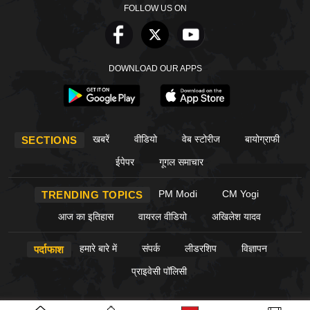
FOLLOW US ON
DOWNLOAD OUR APPS
खबरें
वीडियो
वेब स्टोरीज
बायोग्राफी
SECTIONS
ईपेपर
गूगल समाचार
PM Modi
CM Yogi
TRENDING TOPICS
आज का इतिहास
वायरल वीडियो
अखिलेश यादव
हमारे बारे में
संपर्क
लीडरशिप
विज्ञापन
पर्दाफाश
प्राइवेसी पॉलिसी