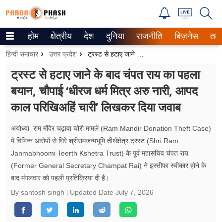
होम
क्षेत्रीय
देश
दुनिया
राजनीति
बिज़नेस
तक
Trending on Google News
हिन्दी समाचार
उत्तर प्रदेश
ट्रस्ट से हटाए जाने के बाद चंपत राय का पहला बयान, चौपाई ‘धीरज धर्म मित्र अरु नारी, आपद काल परिखिअहिं चारी’ लिखकर दिया जवाब
ePaper
ट्रस्ट से हटाए जाने के बाद चंपत राय का पहला
बयान, चौपाई ‘धीरज धर्म मित्र अरु नारी, आपद
वेब स्टोरीज
काल परिखिअहिं चारी’ लिखकर दिया जवाब
उत्तर प्रदेश
अयोध्या राम मंदिर चढ़ावा चोरी मामले (Ram Mandir Donation Theft Case)
गैलरी
में विभिन्न आरोपों से घिरे श्रीरामजन्मभूमि तीर्थक्षेत्र ट्रस्ट (Shri Ram
Janmabhoomi Teerth Kshetra Trust) के पूर्व महासचिव चंपत राय
वीडियो
(Former General Secretary Champat Rai) ने इस्तीफा स्वीकार होने के
बाद मंगलवार को पहली प्रतिक्रिया दी है।
रिलेशनशिप
By santosh singh
Updated Date
July 7, 2026
जीवन मंत्रा