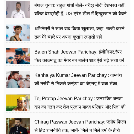
बंगाल चुनाव: राहुल गांधी बोलें- नरेंद्र मोदी देशभक्त नहीं,
बल्कि देशद्रोही हैं, US ट्रेड डील में हिन्दुस्तान को बेचने
का काम किया
अभिनेत्री ने साल बाद किया खुलासा, कहा- उल्टी करने
तक मेरे चेहरे पर अपना गुप्तांग रगड़ती रही
Balen Shah Jeevan Parichay: इंजीनियर,रैपर
फिर काठमांडू का मेयर बन बालेन शाह ऐसे चढ़े सत्ता की
सीढ़ियां, अब चलाएंगे नेपाल सरकार
Kanhaiya Kumar Jeevan Parichay : वामपंथ
की नर्सरी से निकले कन्हैया का जेएनयू में बजा डंका,
शिक्षा को मानते हैं समाज के बदलाव का हथियार
Tej Pratap Jeevan Parichay : जनशक्ति जनता
दल का गठन कर तेज प्रताप यादव परिवार और पिता की
पार्टी को दे रहे हैं चुनौती, विवादों से है गहरा नाता
Chirag Paswan Jeevan Parichay: फ्लॉप फिल्म
से हिट राजनीति तक, जानें- 'मिले न मिले हम' के हीरो