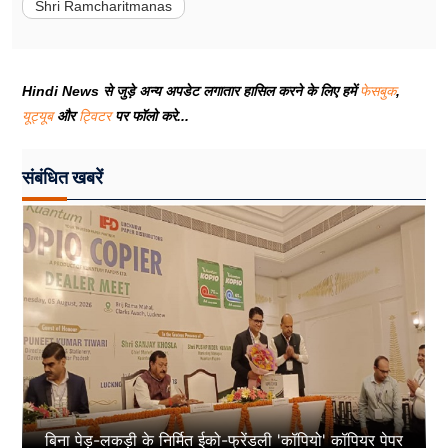
Shri Ramcharitmanas
Hindi News से जुड़े अन्य अपडेट लगातार हासिल करने के लिए हमें
फेसबुक
,
यूट्यूब
और
ट्विटर
पर फॉलो करे...
संबंधित खबरें
बिना पेड़-लकड़ी के निर्मित ईको-फ्रेंडली 'कॉपियो' कॉपियर पेपर