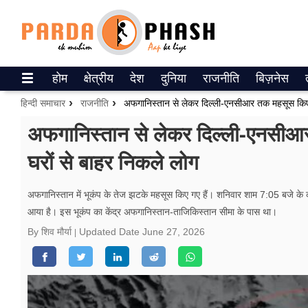
Trending on Google News
होम
क्षेत्रीय
देश
दुनिया
राजनीति
बिज़नेस
ePaper
हिन्दी समाचार
राजनीति
अफगानिस्तान से लेकर दिल्ली-एनसीआर तक महसूस किए ग
वेब स्टोरीज
अफगानिस्तान से लेकर दिल्ली-एनसीआ
घरों से बाहर निकले लोग
उत्तर प्रदेश
गैलरी
अफगानिस्तान में भूकंप के तेज झटके महसूस किए गए हैं। शनिवार शाम 7:05 बजे के
आया है। इस भूकंप का केंद्र अफगानिस्तान-ताजिकिस्तान सीमा के पास था।
वीडियो
By शिव मौर्या
Updated Date
June 27, 2026
रिलेशनशिप
जीवन मंत्रा