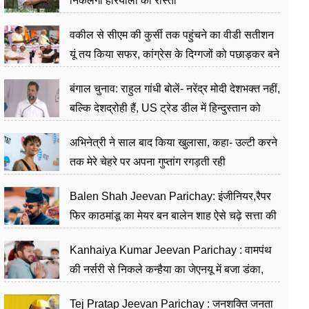
निकलेगा हरियाली का रास्ता
वकील से सीएम की कुर्सी तक पहुंचने का वीडी सतीशन
यूं तय किया सफर, कांग्रेस के दिग्गजों को पछाड़कर बने
जननेता
बंगाल चुनाव: राहुल गांधी बोलें- नरेंद्र मोदी देशभक्त नहीं,
बल्कि देशद्रोही हैं, US ट्रेड डील में हिन्दुस्तान को
बेचने का काम किया
अभिनेत्री ने साल बाद किया खुलासा, कहा- उल्टी करने
तक मेरे चेहरे पर अपना गुप्तांग रगड़ती रही
Balen Shah Jeevan Parichay: इंजीनियर,रैपर
फिर काठमांडू का मेयर बन बालेन शाह ऐसे चढ़े सत्ता की
सीढ़ियां, अब चलाएंगे नेपाल सरकार
Kanhaiya Kumar Jeevan Parichay : वामपंथ
की नर्सरी से निकले कन्हैया का जेएनयू में बजा डंका,
शिक्षा को मानते हैं समाज के बदलाव का हथियार
Tej Pratap Jeevan Parichay : जनशक्ति जनता