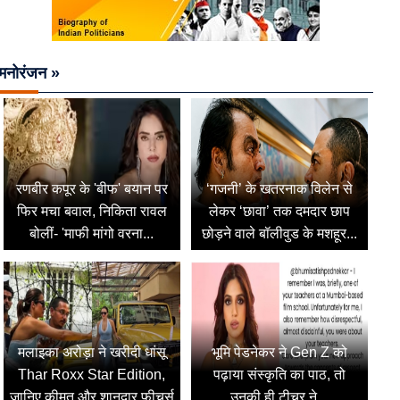
मनोरंजन »
रणबीर कपूर के 'बीफ' बयान पर
‘गजनी’ के खतरनाक विलेन से
फिर मचा बवाल, निकिता रावल
लेकर ‘छावा’ तक दमदार छाप
बोलीं- 'माफी मांगो वरना...
छोड़ने वाले बॉलीवुड के मशहूर...
मलाइका अरोड़ा ने खरीदी धांसू
भूमि पेडनेकर ने Gen Z को
Thar Roxx Star Edition,
पढ़ाया संस्कृति का पाठ, तो
जानिए कीमत और शानदार फीचर्स
उनकी ही टीचर ने...