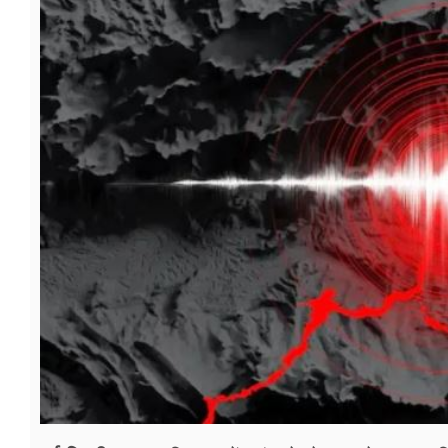
फूड
सेहत
ब्‍यूटी
जॉब्स
शिक्षा
अन्य खबरें