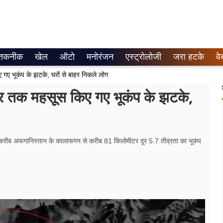
तकनीक
खेल
ऑटो
मनोरंजन
एस्ट्रोलोजी
जरा हटके
वे
ए भूकंप के झटके, घरों से बाहर निकले लोग
र तक महसूस किए गए भूकंप के झटके,
 करीब अ​फगानिस्तान के कालाफगन से करीब 81 किलोमीटर दूर 5.7 तीव्रता का भूकंप