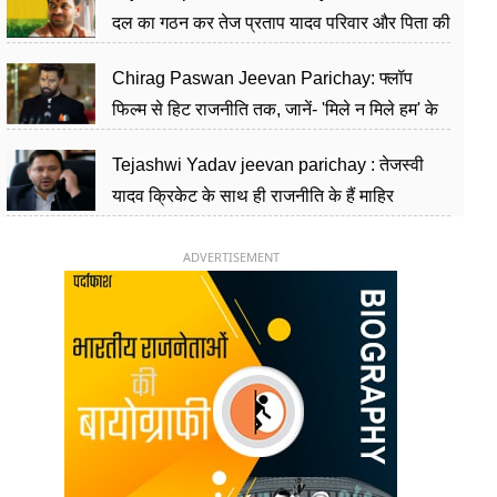
दल का गठन कर तेज प्रताप यादव परिवार और पिता की
पार्टी को दे रहे हैं चुनौती, विवादों से है गहरा नाता
Chirag Paswan Jeevan Parichay: फ्लॉप
फिल्म से हिट राजनीति तक, जानें- 'मिले न मिले हम' के
हीरो चिराग पासवान के केंद्रीय मंत्री बनने का सफर
Tejashwi Yadav jeevan parichay : तेजस्वी
यादव क्रिकेट के साथ ही राजनीति के हैं माहिर
खिलाड़ी, 26 साल की उम्र में संभाली डिप्टी सीएम की
कुर्सी
ADVERTISEMENT