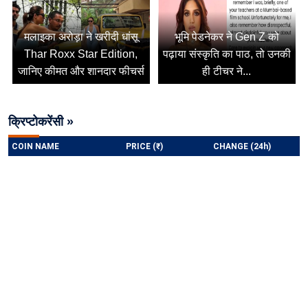
मलाइका अरोड़ा ने खरीदी धांसू
भूमि पेडनेकर ने Gen Z को
Thar Roxx Star Edition,
पढ़ाया संस्कृति का पाठ, तो उनकी
जानिए कीमत और शानदार फीचर्स
ही टीचर ने...
क्रिप्टोकरेंसी »