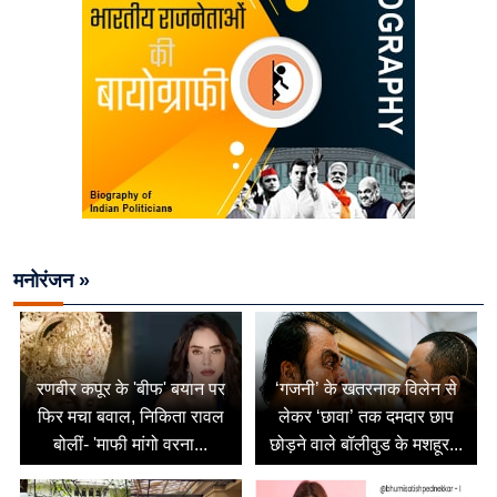
मनोरंजन »
रणबीर कपूर के 'बीफ' बयान पर
‘गजनी’ के खतरनाक विलेन से
फिर मचा बवाल, निकिता रावल
लेकर ‘छावा’ तक दमदार छाप
बोलीं- 'माफी मांगो वरना...
छोड़ने वाले बॉलीवुड के मशहूर...