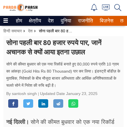
होम
क्षेत्रीय
देश
दुनिया
राजनीति
बिज़नेस
तक
Trending on Google News
हिन्दी समाचार
देश
सोना पहली बार 80 हजार रुपये पार, जानें अचानक से क्यों आया इतना उछाल
ePaper
सोना पहली बार 80 हजार रुपये पार, जानें
अचानक से क्यों आया इतना उछाल
वेब स्टोरीज
उत्तर प्रदेश
सोने की कीमत बुधवार को एक नया रिकॉर्ड बनाते हुए 80,000 रुपये प्रति 10 ग्राम
का आंकड़ा (Gold Hits Rs 80 Thousand) पार कर लिया। इंडस्ट्री बॉडीज़ के
गैलरी
मुताबिक, निवेशकों के बीच मौजूदा बाजार अस्थिरता और आर्थिक अनिश्चितताओं के
चलते सोने में निवेश की रुचि बढ़ी है।
वीडियो
By santosh singh
Updated Date
January 23, 2025
रिलेशनशिप
जीवन मंत्रा
नई दिल्ली।
सोने की कीमत बुधवार को एक नया रिकॉर्ड