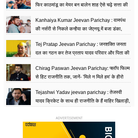
फिर काठमांडू का मेयर बन बालेन शाह ऐसे चढ़े सत्ता की
सीढ़ियां, अब चलाएंगे नेपाल सरकार
Kanhaiya Kumar Jeevan Parichay : वामपंथ
की नर्सरी से निकले कन्हैया का जेएनयू में बजा डंका,
शिक्षा को मानते हैं समाज के बदलाव का हथियार
Tej Pratap Jeevan Parichay : जनशक्ति जनता
दल का गठन कर तेज प्रताप यादव परिवार और पिता की
पार्टी को दे रहे हैं चुनौती, विवादों से है गहरा नाता
Chirag Paswan Jeevan Parichay: फ्लॉप फिल्म
से हिट राजनीति तक, जानें- 'मिले न मिले हम' के हीरो
चिराग पासवान के केंद्रीय मंत्री बनने का सफर
Tejashwi Yadav jeevan parichay : तेजस्वी
यादव क्रिकेट के साथ ही राजनीति के हैं माहिर खिलाड़ी,
26 साल की उम्र में संभाली डिप्टी सीएम की कुर्सी
ADVERTISEMENT